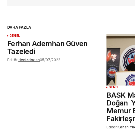
adresim bu tarayıcıya kaydedilsin
DAHA FAZLA
GENEL
Ferhan Ademhan Güven
YORUM GÖNDER
Tazeledi
Editör
denizdogan
05/07/2022
GENEL
BASK Ma
Doğan Y
Memur E
Fakirleş
Editör
Kenan Yü