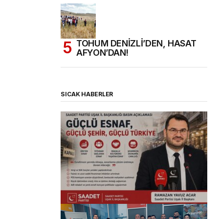
TOHUM DENİZLİ’DEN, HASAT
AFYON’DAN!
SICAK HABERLER
(başlıksız)
Alaattin Karahan tarafından
14/07/2026