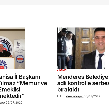
.
GENEL
nisa İl Başkanı
Menderes Belediye
ılmaz “Memur ve
adli kontrolle serbe
meklisi
bırakıldı
mektedir”
Editör
denizdogan
06/07/2022
ceel
06/07/2022