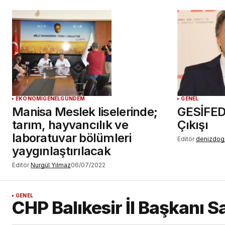
EKONOMİ
GENEL
GÜNDEM
GENEL
Manisa Meslek liselerinde;
GESİFED
tarım, hayvancılık ve
Çıkışı
laboratuvar bölümleri
Editör
denizdog
yaygınlaştırılacak
Editör
Nurgül Yılmaz
06/07/2022
GENEL
CHP Balıkesir İl Başkanı S