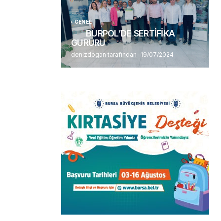
GENEL
BURPOL’DE SERTİFİKA
GURURU
denizdogan tarafından
19/07/2024