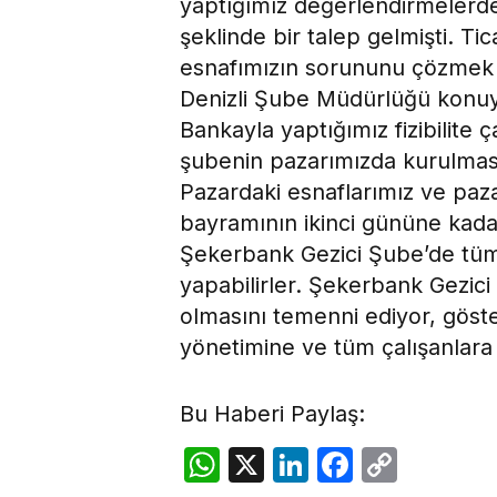
yaptığımız değerlendirmelerd
şeklinde bir talep gelmişti. Ti
esnafımızın sorununu çözmek i
Denizli Şube Müdürlüğü konuyla 
Bankayla yaptığımız fizibilite 
şubenin pazarımızda kurulması
Pazardaki esnaflarımız ve paz
bayramının ikinci gününe kada
Şekerbank Gezici Şube’de tüm b
yapabilirler. Şekerbank Gezici
olmasını temenni ediyor, göste
yönetimine ve tüm çalışanlara
Bu Haberi Paylaş:
WhatsApp
X
LinkedIn
Facebo
Copy