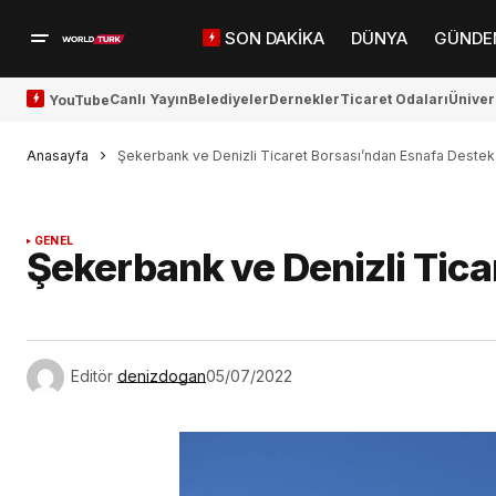
SON DAKİKA
DÜNYA
GÜNDE
Canlı Yayın
Belediyeler
Dernekler
Ticaret Odaları
Üniver
YouTube
Anasayfa
Şekerbank ve Denizli Ticaret Borsası’ndan Esnafa Destek
GENEL
Şekerbank ve Denizli Tica
Editör
denizdogan
05/07/2022