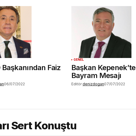
GENEL
 Başkanından Faiz
Başkan Kepenek’t
Bayram Mesajı
an
06/07/2022
Editör
denizdogan
07/07/2022
arı Sert Konuştu