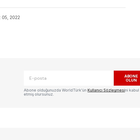
 05, 2022
ak.
Gerekli alanlar
*
ile işaretlenmişlerdir
ABONE
OLUN
Abone olduğunuzda WorldTürk'ün
Kullanıcı Sözleşmesi
ni kabul
etmiş olursunuz.
E-postanız
*
ılması
te