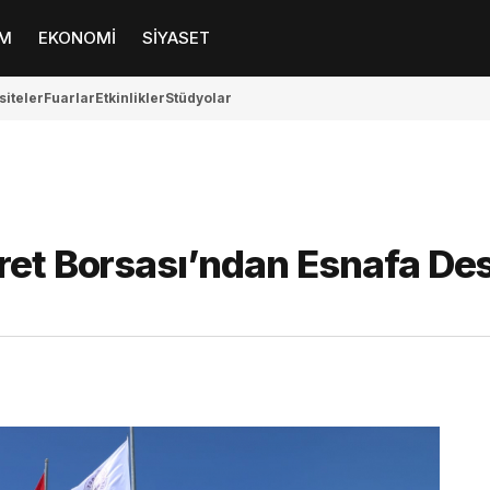
M
EKONOMİ
SİYASET
siteler
Fuarlar
Etkinlikler
Stüdyolar
ret Borsası’ndan Esnafa De