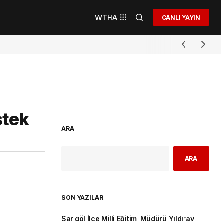
WTHA
CANLI YAYIN
stek
ARA
ARA
SON YAZILAR
Sarıgöl İlçe Milli Eğitim Müdürü Yıldıray