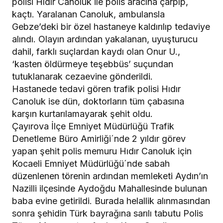
polisi Hıdır Canoluk ile polis aracına çarpıp,
kaçtı. Yaralanan Canoluk, ambulansla
Gebze’deki bir özel hastaneye kaldırılıp tedaviye
alındı. Olayın ardından yakalanan, uyuşturucu
dahil, farklı suçlardan kaydı olan Onur U.,
‘kasten öldürmeye teşebbüs’ suçundan
tutuklanarak cezaevine gönderildi.
Hastanede tedavi gören trafik polisi Hıdır
Canoluk ise dün, doktorların tüm çabasına
karşın kurtarılamayarak şehit oldu.
Çayırova İlçe Emniyet Müdürlüğü Trafik
Denetleme Büro Amirliği´nde 2 yıldır görev
yapan şehit polis memuru Hıdır Canoluk için
Kocaeli Emniyet Müdürlüğü´nde sabah
düzenlenen törenin ardından memleketi Aydın’ın
Nazilli ilçesinde Aydoğdu Mahallesinde bulunan
baba evine getirildi. Burada helallik alınmasından
sonra şehidin Türk bayrağına sarılı tabutu Polis