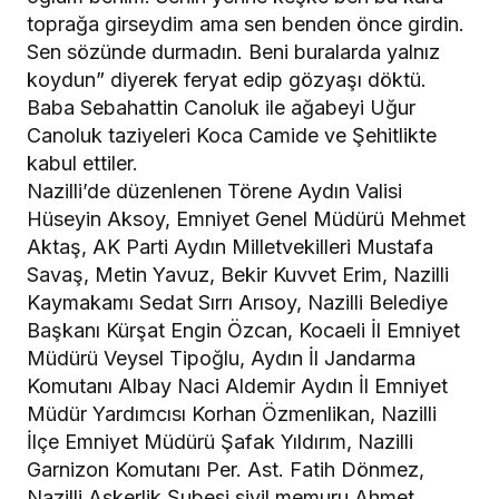
toprağa girseydim ama sen benden önce girdin.
Sen sözünde durmadın. Beni buralarda yalnız
koydun” diyerek feryat edip gözyaşı döktü.
Baba Sebahattin Canoluk ile ağabeyi Uğur
Canoluk taziyeleri Koca Camide ve Şehitlikte
kabul ettiler.
Nazilli’de düzenlenen Törene Aydın Valisi
Hüseyin Aksoy, Emniyet Genel Müdürü Mehmet
Aktaş, AK Parti Aydın Milletvekilleri Mustafa
Savaş, Metin Yavuz, Bekir Kuvvet Erim, Nazilli
Kaymakamı Sedat Sırrı Arısoy, Nazilli Belediye
Başkanı Kürşat Engin Özcan, Kocaeli İl Emniyet
Müdürü Veysel Tipoğlu, Aydın İl Jandarma
Komutanı Albay Naci Aldemir Aydın İl Emniyet
Müdür Yardımcısı Korhan Özmenlikan, Nazilli
İlçe Emniyet Müdürü Şafak Yıldırım, Nazilli
Garnizon Komutanı Per. Ast. Fatih Dönmez,
Nazilli Askerlik Şubesi sivil memuru Ahmet