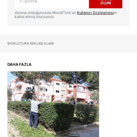
OLUN
Yorum
*
Abone olduğunuzda WorldTürk'ün
Kullanıcı Sözleşmesi
ni
kabul etmiş olursunuz.
Sizin adınız
*
WORLDTURK REKLAM ALANI
E-postanız
*
DAHA FAZLA
Daha sonraki yorumlarımda kullanılması için
adım, e-posta adresim ve site adresim bu
tarayıcıya kaydedilsin.
YORUM GÖNDER