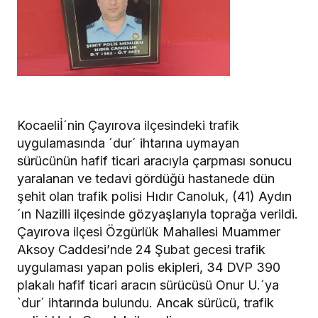
Kocaeliİ´nin Çayırova ilçesindeki trafik
uygulamasında ´dur´ ihtarına uymayan
sürücünün hafif ticari aracıyla çarpması sonucu
yaralanan ve tedavi gördüğü hastanede dün
şehit olan trafik polisi Hıdır Canoluk, (41) Aydın
´ın Nazilli ilçesinde gözyaşlarıyla toprağa verildi.
Çayırova ilçesi Özgürlük Mahallesi Muammer
Aksoy Caddesi’nde 24 Şubat gecesi trafik
uygulaması yapan polis ekipleri, 34 DVP 390
plakalı hafif ticari aracın sürücüsü Onur U.´ya
`dur´ ihtarında bulundu. Ancak sürücü, trafik