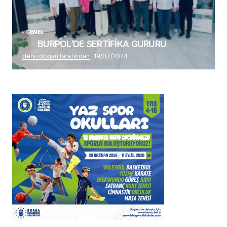
GENEL
BURPOL’DE SERTİFİKA GURURU
denizdogan tarafından
19/07/2024