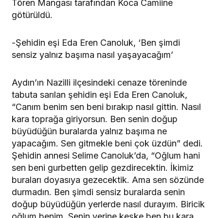
Tören Mangası tarafından Koca Camiine
götürüldü.
-Şehidin eşi Eda Eren Canoluk, ‘Ben şimdi
sensiz yalnız başıma nasıl yaşayacağım’
Aydın’ın Nazilli ilçesindeki cenaze töreninde
tabuta sarılan şehidin eşi Eda Eren Canoluk,
“Canım benim sen beni bırakıp nasıl gittin. Nasıl
kara toprağa giriyorsun. Ben senin doğup
büyüdüğün buralarda yalnız başıma ne
yapacağım. Sen gitmekle beni çok üzdün” dedi.
Şehidin annesi Selime Canoluk’da, “Oğlum hani
sen beni gurbetten gelip gezdirecektin. İkimiz
buraları doyasıya gezecektik. Ama sen sözünde
durmadın. Ben şimdi sensiz buralarda senin
doğup büyüdüğün yerlerde nasıl durayım. Biricik
oğlum benim. Senin yerine keşke ben bu kara