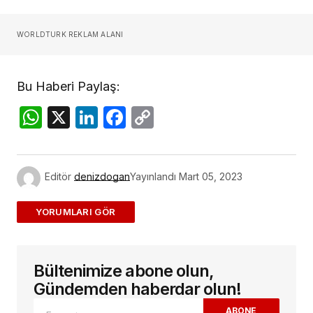
WORLDTURK REKLAM ALANI
Bu Haberi Paylaş:
WhatsApp
X
LinkedIn
Facebook
Copy
Link
Editör
denizdogan
Yayınlandı
Mart 05, 2023
ADD A COMMENT
Bültenimize abone olun,
E-posta adresiniz yayınlanmayacak.
Gerekli
alanlar
*
ile işaretlenmişlerdir
Gündemden haberdar olun!
ABONE