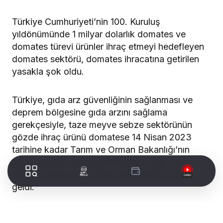
Türkiye Cumhuriyeti’nin 100. Kuruluş
yıldönümünde 1 milyar dolarlık domates ve
domates türevi ürünler ihraç etmeyi hedefleyen
domates sektörü, domates ihracatına getirilen
yasakla şok oldu.
Türkiye, gıda arz güvenliğinin sağlanması ve
deprem bölgesine gıda arzını sağlama
gerekçesiyle, taze meyve sebze sektörünün
gözde ihraç ürünü domatese 14 Nisan 2023
tarihine kadar Tarım ve Orman Bakanlığı’nın
talebi üzerine yasak getirilmesine Ege Yaş
Meyve Sebze İhracatçıları Birliği’nden tepki
geldi.
Taze domatesin 2022 yılında 377 milyon dolarlık