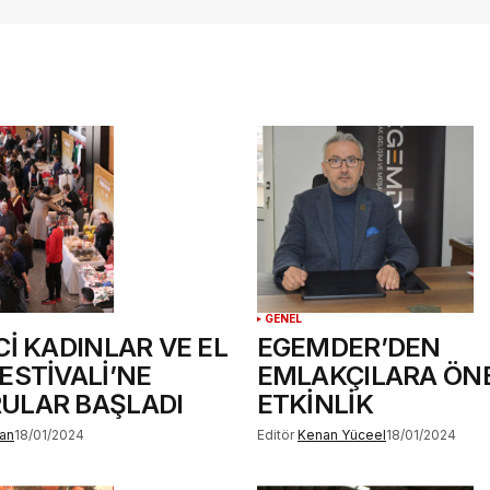
te
.
GENEL
Cİ KADINLAR VE EL
EGEMDER’DEN
ESTİVALİ’NE
EMLAKÇILARA ÖN
ULAR BAŞLADI
ETKİNLİK
an
18/01/2024
Editör
Kenan Yüceel
18/01/2024