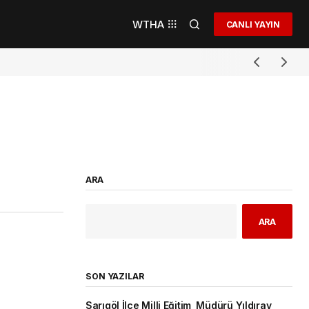
WTHA
CANLI YAYIN
ARA
ARA
SON YAZILAR
Sarıgöl İlçe Milli Eğitim Müdürü Yıldıray