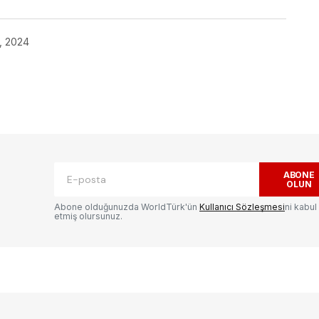
, 2024
ak.
Gerekli alanlar
*
ile işaretlenmişlerdir
ABONE
OLUN
Abone olduğunuzda WorldTürk'ün
Kullanıcı Sözleşmesi
ni kabul
etmiş olursunuz.
E-postanız
*
ılması