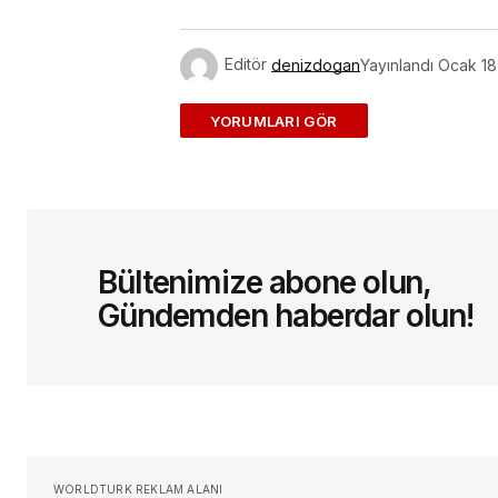
Link
Editör
denizdogan
Yayınlandı
Ocak 18
ADD A COMMENT
E-posta adresiniz yayınlanmayac
Bültenimize abone olun,
Yorum
*
Gündemden haberdar olun!
Sizin adınız
*
Daha sonraki yorumlarımda kullan
WORLDTURK REKLAM ALANI