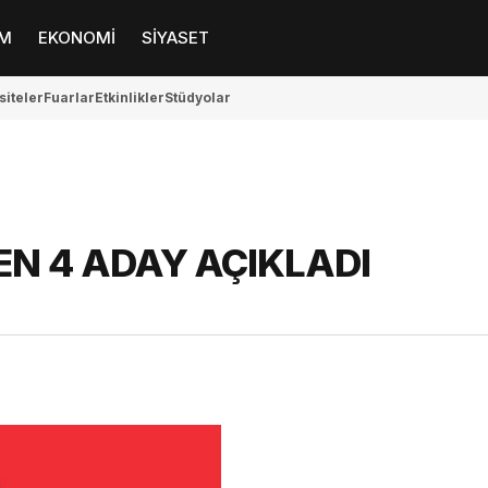
M
EKONOMİ
SİYASET
siteler
Fuarlar
Etkinlikler
Stüdyolar
EN 4 ADAY AÇIKLADI