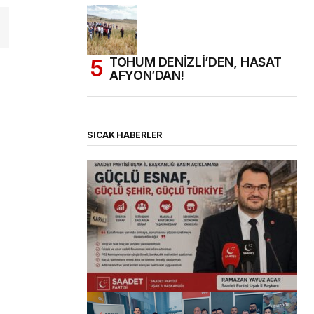
TOHUM DENİZLİ’DEN, HASAT
AFYON’DAN!
SICAK HABERLER
(başlıksız)
Alaattin Karahan tarafından
14/07/2026