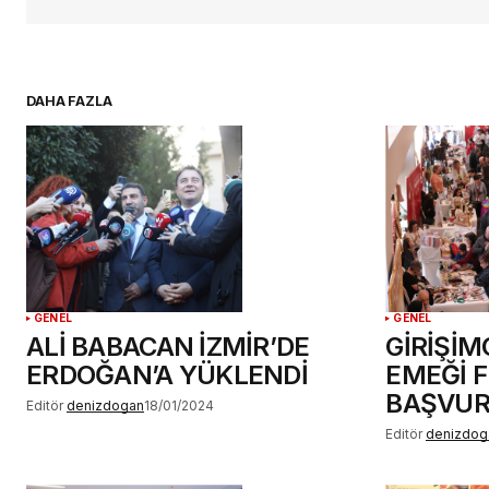
için adım, e-posta adresim ve si
adresim bu tarayıcıya kaydedilsin
DAHA FAZLA
YORUM GÖNDER
GENEL
GENEL
ALİ BABACAN İZMİR’DE
GİRİŞİM
ERDOĞAN’A YÜKLENDİ
EMEĞİ F
BAŞVUR
Editör
denizdogan
18/01/2024
Editör
denizdog