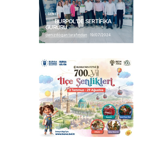
GENEL
BURPOL’DE SERTİFİKA
GURURU
denizdogan tarafından
19/07/2024