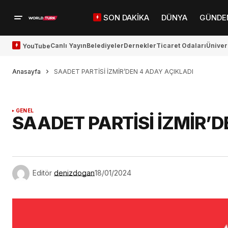
SON DAKİKA
DÜNYA
GÜNDE
Canlı Yayın
Belediyeler
Dernekler
Ticaret Odaları
Üniver
YouTube
Anasayfa
SAADET PARTİSİ İZMİR’DEN 4 ADAY AÇIKLADI
GENEL
SAADET PARTİSİ İZMİR’D
Editör
denizdogan
18/01/2024