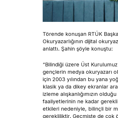
Törende konuşan RTÜK Başka
Okuryazarlığının dijital okuryaz
anlattı. Şahin şöyle konuştu:
“Bilindiği üzere Üst Kurulumuz 
gençlerin medya okuryazarı olma
için 2003 yılından bu yana yo
klasik ya da dikey ekranlar ara
izleme alışkanlığımızın oldu
faaliyetlerinin ne kadar gerek
etkileri nedeniyle, bilinçli bi
gerekliliktir. Geçmişte de çok