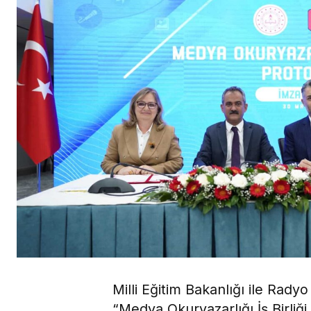
Milli Eğitim Bakanlığı ile Rad
“Medya Okuryazarlığı İş Birli