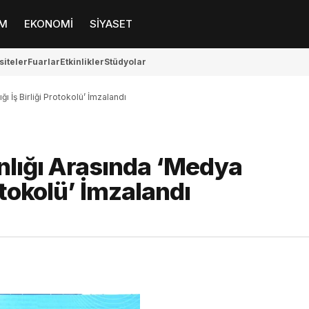
M
EKONOMİ
SİYASET
siteler
Fuarlar
Etkinlikler
Stüdyolar
ı İş Birliği Protokolü’ İmzalandı
nlığı Arasında ‘Medya
otokolü’ İmzalandı