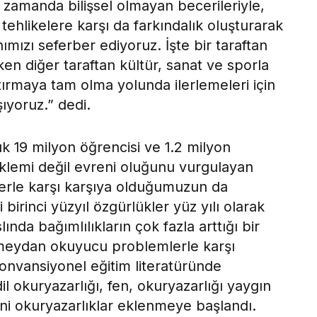
nı zamanda bilişsel olmayan becerileriyle,
ehlikelere karşı da farkındalık oluşturarak
nımızı seferber ediyoruz. İşte bir taraftan
rken diğer taraftan kültür, sanat ve sporla
arttırmaya tam olma yolunda ilerlemeleri için
ıyoruz.” dedi.
şık 19 milyon öğrencisi ve 1.2 milyon
klemi değil evreni oluğunu vurgulayan
tlerle karşı karşıya olduğumuzun da
birinci yüzyıl özgürlükler yüz yılı olarak
lında bağımlılıkların çok fazla arttığı bir
k meydan okuyucu problemlerle karşı
konvansiyonel eğitim literatüründe
l okuryazarlığı, fen, okuryazarlığı yaygın
eni okuryazarlıklar eklenmeye başlandı.