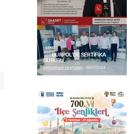
(başlıksız)
Alaattin Karahan tarafından
14/07/2026
GENEL
BURPOL’DE SERTİFİKA
GURURU
denizdogan tarafından
19/07/2024