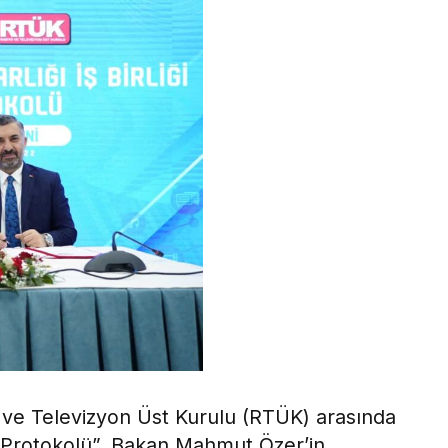
yo ve Televizyon Üst Kurulu (RTÜK) arasında
ği Protokolü”, Bakan Mahmut Özer’in