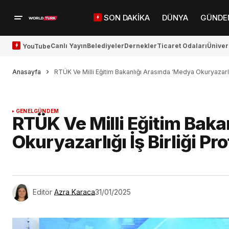
SON DAKİKA
DÜNYA
GÜNDE
Canlı Yayın
Belediyeler
Dernekler
Ticaret Odaları
Üniver
YouTube
Anasayfa
RTÜK Ve Milli Eğitim Bakanlığı Arasında ‘Medya Okuryazarlığ
GENEL
GÜNDEM
RTÜK Ve Milli Eğitim Baka
Okuryazarlığı İş Birliği Pr
Editör
Azra Karaca
31/01/2025