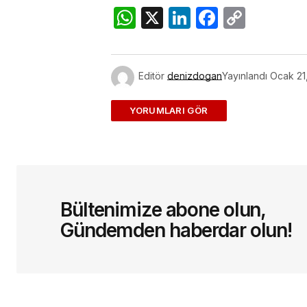
WhatsApp
X
LinkedIn
Facebo
Copy
Link
Editör
denizdogan
Yayınlandı
Ocak 21
ADD A COMMENT
E-posta adresiniz yayınlanmayac
Bültenimize abone olun,
Yorum
*
Gündemden haberdar olun!
Sizin adınız
*