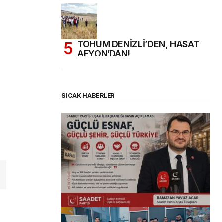
TOHUM DENİZLİ’DEN, HASAT
AFYON’DAN!
SICAK HABERLER
(başlıksız)
Alaattin Karahan tarafından
14/07/2026