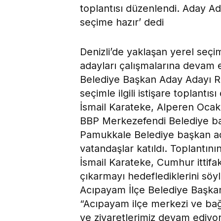
toplantısı düzenlendi. Aday Ad
seçime hazır’ dedi
Denizli’de yaklaşan yerel seç
adayları çalışmalarına devam 
Belediye Başkan Aday Adayı R
seçimle ilgili istişare toplantı
İsmail Karateke, Alperen Ocak
BBP Merkezefendi Belediye b
Pamukkale Belediye başkan ada
vatandaşlar katıldı. Toplantın
İsmail Karateke, Cumhur ittifak
çıkarmayı hedeflediklerini söy
Acıpayam İlçe Belediye Başk
“Acıpayam ilçe merkezi ve bağl
ve ziyaretlerimiz devam ediyor