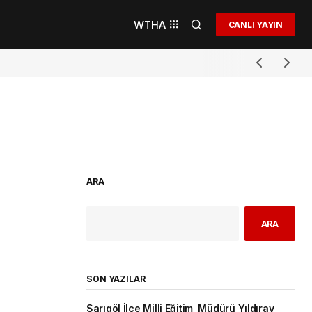
WTHA
CANLI YAYIN
ARA
ARA
SON YAZILAR
Sarıgöl İlçe Milli Eğitim Müdürü Yıldıray