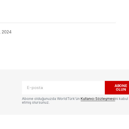
ok
, 2024
ak.
Gerekli alanlar
*
ile işaretlenmişlerdir
ABONE
OLUN
Abone olduğunuzda WorldTürk'ün
Kullanıcı Sözleşmesi
ni kabul
etmiş olursunuz.
E-postanız
*