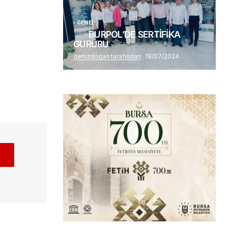
GENEL
BURPOL’DE SERTİFİKA
GURURU
denizdogan tarafından
19/07/2024