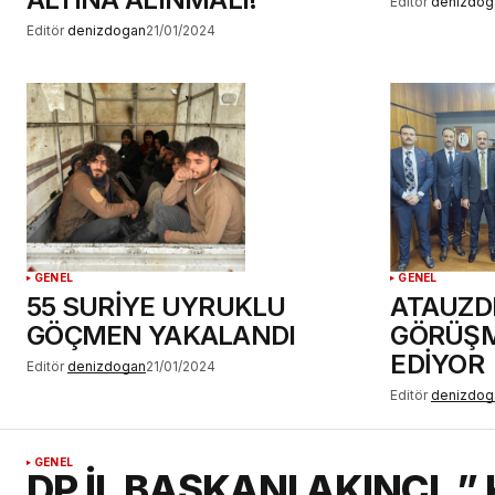
Editör
denizdog
Editör
denizdogan
21/01/2024
GENEL
GENEL
55 SURİYE UYRUKLU
ATAUZD
GÖÇMEN YAKALANDI
GÖRÜŞM
EDİYOR
Editör
denizdogan
21/01/2024
Editör
denizdog
GENEL
DP İL BAŞKANI AKINCI, 