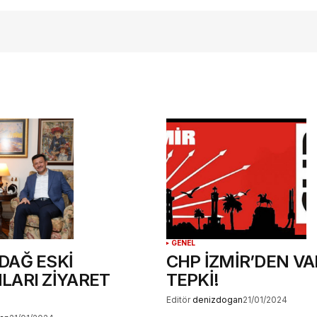
ılması
te
.
GENEL
DAĞ ESKİ
CHP İZMİR’DEN VA
LARI ZİYARET
TEPKİ!
Editör
denizdogan
21/01/2024