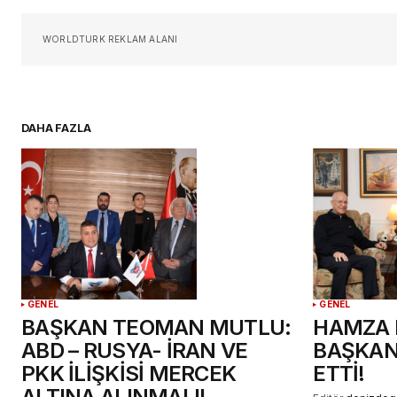
Daha sonraki yorumlarımda kullan
WORLDTURK REKLAM ALANI
için adım, e-posta adresim ve si
adresim bu tarayıcıya kaydedilsin
DAHA FAZLA
YORUM GÖNDER
GENEL
GENEL
BAŞKAN TEOMAN MUTLU:
HAMZA 
ABD – RUSYA- İRAN VE
BAŞKAN
PKK İLİŞKİSİ MERCEK
ETTİ!
ALTINA ALINMALI!