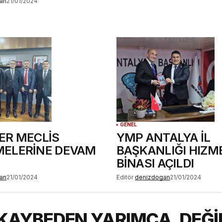
an
21/01/2024
GENEL
ER MECLİS
YMP ANTALYA İL
ELERİNE DEVAM
BAŞKANLIĞI HIZM
BİNASI AÇILDI
an
21/01/2024
Editör
denizdogan
21/01/2024
” KAYBEDEN YARIMCA, DEĞİ