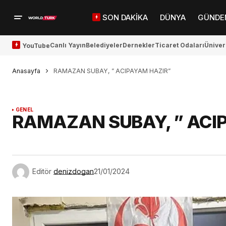
SON DAKİKA
DÜNYA
GÜNDE
Canlı Yayın
Belediyeler
Dernekler
Ticaret Odaları
Üniver
YouTube
Anasayfa
RAMAZAN SUBAY, ” ACIPAYAM HAZIR”
GENEL
RAMAZAN SUBAY, ” ACI
Editör
denizdogan
21/01/2024