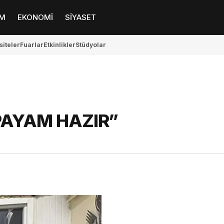
M
EKONOMİ
SİYASET
siteler
Fuarlar
Etkinlikler
Stüdyolar
PAYAM HAZIR”