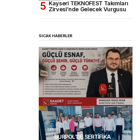
Kayseri TEKNOFEST Takımları
Zirvesi’nde Gelecek Vurgusu
SICAK HABERLER
(başlıksız)
Alaattin Karahan tarafından
14/07/2026
GENEL
BURPOL’DE SERTİFİKA