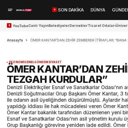
SON DAKİKA
DÜNYA
GÜNDE
Canlı Yayın
Belediyeler
Dernekler
Ticaret Odaları
Üniver
YouTube
Anasayfa
ÖMER KANTAR’DAN ZEHİR ZEMBEREK İTİRAFLAR; “BAN
EKONOMİ
GENEL
GÜNDEM
SİYASET
ÖMER KANTAR’DAN ZEHİ
TEZGAH KURDULAR”
Denizli Elektrikçiler Esnaf ve Sanatkarlar Odası’nın a
Denizli Soğutmacılar Grup Başkanı Ömer Kantar, 3 to
ile odanın asil üyeliğinden düşürülmüştü. Aylardır h
yapıldığı iddiası ile hak mücadelesi veren Ömer Kant
Ömer Kantar bakanlık tarafından düzenlenen yeni bir k
Esnaf ve Sanatkarlar Odası’nın asil yönetim kurulu ü
Grup Başkanlığı görevine yeniden iade edildi. Ömer 