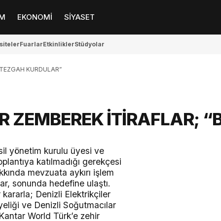
M
EKONOMİ
SİYASET
siteler
Fuarlar
Etkinlikler
Stüdyolar
A TEZGAH KURDULAR”
R ZEMBEREK İTİRAFLAR;
“
sil yönetim kurulu üyesi ve
plantıya katılmadığı gerekçesi
akkında mevzuata aykırı işlem
ar, sonunda hedefine ulaştı.
ararla; Denizli Elektrikçiler
yeliği ve Denizli Soğutmacılar
Kantar World Türk’e zehir