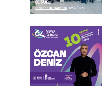
GURURU
denizdogan tarafından
19/07/2024