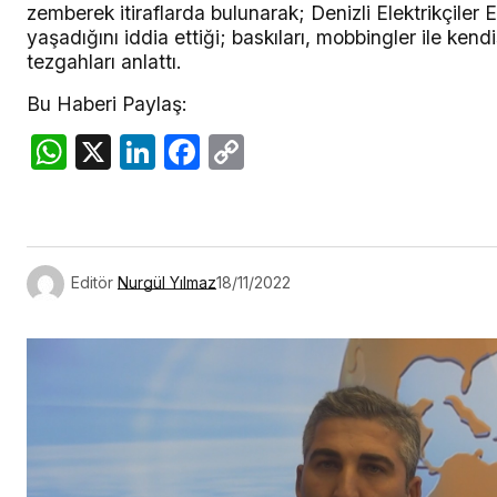
zemberek itiraflarda bulunarak; Denizli Elektrikçiler
yaşadığını iddia ettiği; baskıları, mobbingler ile kend
tezgahları anlattı.
Bu Haberi Paylaş:
WhatsApp
X
LinkedIn
Facebook
Copy
Link
Editör
Nurgül Yılmaz
18/11/2022