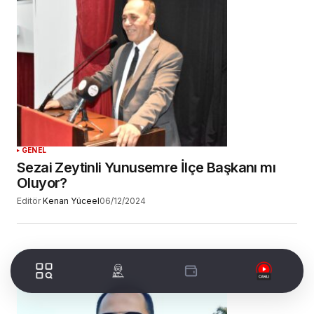
Daha sonraki yorumlarımda kullanılması için
adım, e-posta adresim ve site adresim bu
tarayıcıya kaydedilsin.
YORUM GÖNDER
GENEL
Sezai Zeytinli Yunusemre İlçe Başkanı mı
Oluyor?
Editör
Kenan Yüceel
06/12/2024