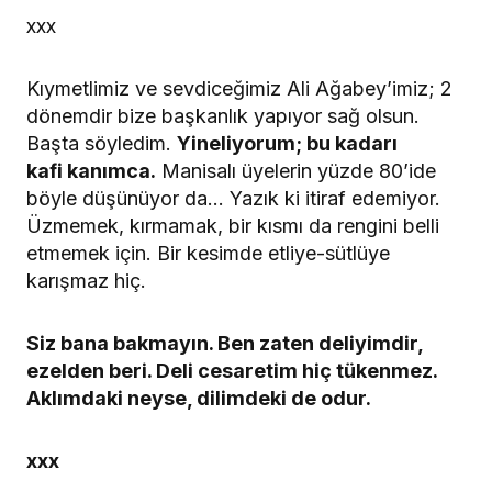
xxx
Kıymetlimiz ve sevdiceğimiz Ali Ağabey’imiz; 2
dönemdir bize başkanlık yapıyor sağ olsun.
Başta söyledim.
Yineliyorum; bu kadarı
kafi kanımca.
Manisalı üyelerin yüzde 80’ide
böyle düşünüyor da… Yazık ki itiraf edemiyor.
Üzmemek, kırmamak, bir kısmı da rengini belli
etmemek için. Bir kesimde etliye-sütlüye
karışmaz hiç.
Siz bana bakmayın. Ben zaten deliyimdir,
ezelden beri. Deli cesaretim hiç tükenmez.
Aklımdaki neyse, dilimdeki de odur.
xxx