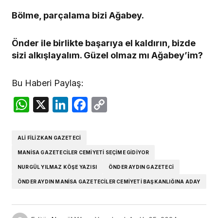
Bölme, parçalama bizi Ağabey.
Önder ile birlikte başarıya el kaldırın, bizde
sizi alkışlayalım. Güzel olmaz mı Ağabey’im?
Bu Haberi Paylaş:
WhatsApp
X
LinkedIn
Facebook
Copy
Link
ALI FILIZKAN GAZETECI
MANISA GAZETECILER CEMIYETI SEÇIME GIDIYOR
NURGÜL YILMAZ KÖŞE YAZISI
ÖNDER AYDIN GAZETECI
ÖNDER AYDIN MANISA GAZETECILER CEMIYETI BAŞKANLIĞINA ADAY