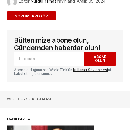
Editör
Nurgül Yılmaz
Yayınlandı
Aralık 05, 2024
ADD A COMMENT
Bültenimize abone olun,
E-posta adresiniz yayınlanmayacak.
Gerekli
alanlar
*
ile işaretlenmişlerdir
Gündemden haberdar olun!
ABONE
OLUN
Yorum
*
Abone olduğunuzda WorldTürk'ün
Kullanıcı Sözleşmesi
ni
kabul etmiş olursunuz.
Sizin adınız
*
WORLDTURK REKLAM ALANI
E-postanız
*
DAHA FAZLA