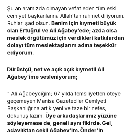
Şu an aramızda olmayan vefat eden tüm eski
cemiyet başkanlarına Allah’tan rahmet diliyorum.
Ruhları şad olsun.
Benim için kıymeti büyük
olan Ertuğrul ve Ali Ağabey’ede; azda olsa
meslek örgütümüz için verdikleri katkılardan
dolayı tüm meslektaşlarım adına teşekkür
ediyorum.
Dürüstçü, net ve açık açık kıymetli Ali
Ağabey’ime
sesleniyorum;
“ Ali Ağabeyciğim; 67 yılda temsiliyetten öteye
geçemeyen Manisa Gazeteciler Cemiyeti
Başkanlığı’na artık yeni ve taze bir nefes,
dokunuş lazım.
Üye arkadaşlarımız yüzüne
söyleyemese de, geneli aynı fikirde. Gel,
adaylıktan çekil Ağabey’im. Önder’in