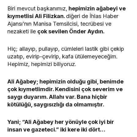
Biri mevcut başkanımız,
hepimizin ağabeyi ve
kıymetlisi Ali Filizkan.
diğeri de İhlas Haber
Ajansı’nın Manisa Temsilcisi, tecrübesi ve
nezaketi ile
çok sevilen Önder Aydın.
Hiç; allayıp, pullayıp, cümleleri lastik gibi çekip
uzatıp, evirip-çevirip, kafa ütülemeyeceğim.
Hepimiz, hepimizi biliyoruz.
Ali Ağabey; hepimizin olduğu gibi, benimde
çok kıymetlimdir. Kendisini çok severim ve
saygı duyarım. Allahı var. Bana hiçbir
kötülüğü, saygısızlığı da olmamıştır.
Yani; “Ali Ağabey her yönüyle çok iyi bir
insan ve gazeteci.” iki kere iki dört…