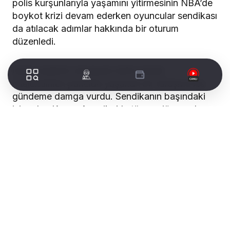
polis kurşunlarıyla yaşamını yitirmesinin NBA’de
boykot krizi devam ederken oyuncular sendikası
da atılacak adımlar hakkında bir oturum
düzenledi.
Geniş katılımlı olmasıyla tarihi olarak
nitelendirilen panelde yaşanan bir tartışma ise
gündeme damga vurdu. Sendikanın başındaki
isim olan Kuzey Amerika’da tüm majör sporlar
arasında sendika yöneticiliği yapan ilk kadın
olarak tarihe geçen Avukat Michele Roberts ile
Los Angeles Clippers’ın oyun kurucusu Patrick
Beverley tartışma yaşadı.
Toplantıdan aktarılan bilgilere ve Yahoo
Sports’tan Chris Haynes’in haberine göre
Roberts, Orlando’yu terk etmekle sonuçlacak bir
boykotun maddi etkileri ve bu hareketin finansal