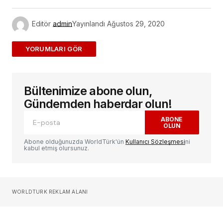
Editör
admin
Yayınlandı
Ağustos 29, 2020
ADD A COMMENT
Bültenimize abone olun,
E-posta adresiniz yayınlanmayacak.
Gerekli
alanlar
*
ile işaretlenmişlerdir
Gündemden haberdar olun!
ABONE
OLUN
Yorum
*
Abone olduğunuzda WorldTürk'ün
Kullanıcı Sözleşmesi
ni
kabul etmiş olursunuz.
Sizin adınız
*
WORLDTURK REKLAM ALANI
E-postanız
*