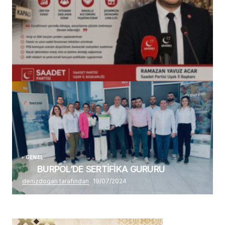
(başlıksız)
Alaattin Karahan tarafından
14/07/2026
GENEL
BURPOL’DE SERTİFİKA GURURU
denizdogan tarafından
19/07/2024