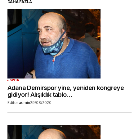
DAHA FAZLA
Daha sonraki yorumlarımda kullanılması için
adım, e-posta adresim ve site adresim bu
tarayıcıya kaydedilsin.
YORUM GÖNDER
SPOR
Adana Demirspor yine, yeniden kongreye
gidiyor! Alışıldık tablo…
Editör
admin
29/08/2020