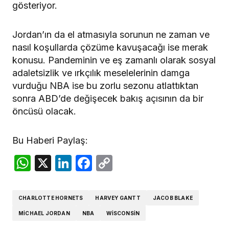
gösteriyor.
Jordan’ın da el atmasıyla sorunun ne zaman ve
nasıl koşullarda çözüme kavuşacağı ise merak
konusu. Pandeminin ve eş zamanlı olarak sosyal
adaletsizlik ve ırkçılık meselelerinin damga
vurduğu NBA ise bu zorlu sezonu atlattıktan
sonra ABD’de değişecek bakış açısının da bir
öncüsü olacak.
Bu Haberi Paylaş:
WhatsApp
X
LinkedIn
Facebook
Copy
Link
CHARLOTTE HORNETS
HARVEY GANTT
JACOB BLAKE
MICHAEL JORDAN
NBA
WISCONSIN