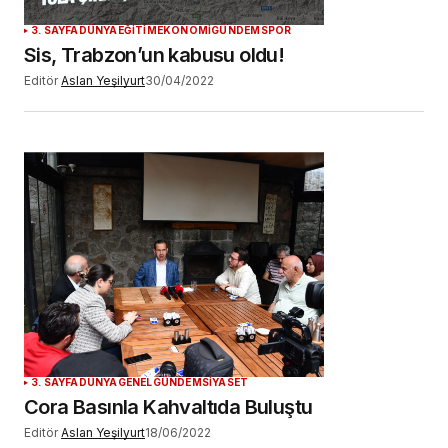
3. SAYFA
DÜNYA
EĞİTİM
EKONOMİ
GÜNDEM
SPOR
Sis, Trabzon’un kabusu oldu!
Editör
Aslan Yeşilyurt
30/04/2022
3. SAYFA
DÜNYA
GENEL
GÜNDEM
SİYASET
Cora Basınla Kahvaltıda Buluştu
Editör
Aslan Yeşilyurt
18/06/2022