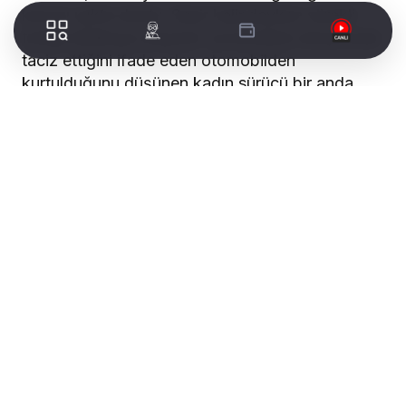
kırmızı ışıkta durdu. Seyir halindeyken sürekli
trafiği tehlikeye düşüren ve kendisini sıkıştırarak
taciz ettiğini ifade eden otomobilden
kurtulduğunu düşünen kadın sürücü bir anda
otomobilinde yumrukları ve tekmeleri gördü.
Yaşadığı durumun karşısında şoka giren kadın
sürücü kendisine hakaretler yağdırıp küfür
ettiğini söylediği erkek şahıstan korunmak için
otomobilini kitlemeye çalıştı. O anları cep
telefonu ile görüntüleyen kadının korku ve
endişeyle bağırdığı görülürken çevredeki
esnafların gelmesi üzerine birisi sürücü iki kişi
otomobille hızla uzaklaştı. Polisi çağıracağını
söylediği an ise arabayı kadının üzerine süren
sürücüyü durdurmak isteyen Neslihan Ç. uzun
süre ‘Polis gelecek bekle’ demesine rağmen iki
kişi hızla gözden kayboldu.