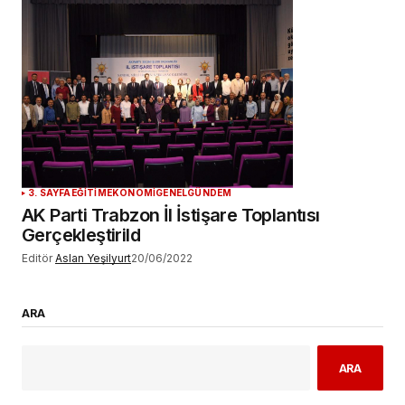
3. SAYFA
EĞİTİM
EKONOMİ
GENEL
GÜNDEM
AK Parti Trabzon İl İstişare Toplantısı
Gerçekleştirild
Editör
Aslan Yeşilyurt
20/06/2022
ARA
ARA