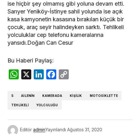
ise hiçbir şey olmamış gibi yoluna devam etti.
Sarıyer Yeniköy-İstinye sahil yolunda ise açık
kasa kamyonetin kasasına bırakılan küçük bir
çocuk, araç seyir halindeyken sarktı. Tehlikeli
yolculuklar cep telefonu kameralarına
yansıdı.Doğan Can Cesur
Bu Haberi Paylaş:
WhatsApp
X
LinkedIn
Facebook
Copy
Link
5
AILENIN
KAMERADA
KIŞILIK
MOTOSIKLETTE
TEHLIKELI
YOLCULUĞU
Editör
admin
Yayınlandı
Ağustos 31, 2020