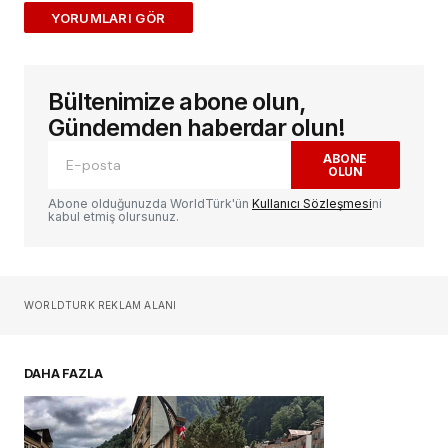
ADD A COMMENT
Bültenimize abone olun,
E-posta adresiniz yayınlanmayacak.
Gerekli
alanlar
*
ile işaretlenmişlerdir
Gündemden haberdar olun!
ABONE
OLUN
Yorum
*
Abone olduğunuzda WorldTürk'ün
Kullanıcı Sözleşmesi
ni
kabul etmiş olursunuz.
Sizin adınız
*
WORLDTURK REKLAM ALANI
E-postanız
*
DAHA FAZLA
Daha sonraki yorumlarımda kullanılması için
adım, e-posta adresim ve site adresim bu
tarayıcıya kaydedilsin.