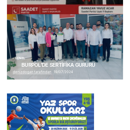
(başlıksız)
Alaattin Karahan tarafından
14/07/2026
GENEL
BURPOL’DE SERTİFİKA GURURU
denizdogan tarafından
19/07/2024