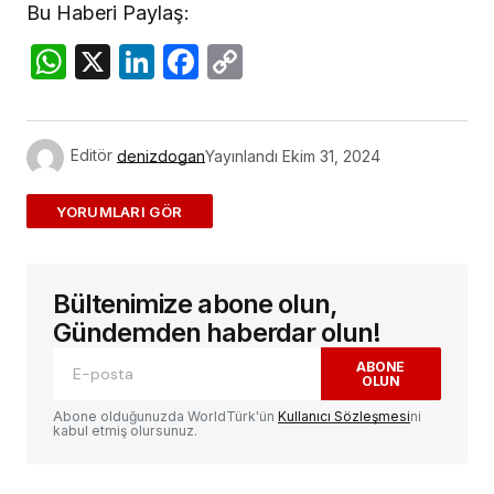
Bu Haberi Paylaş:
WhatsApp
X
LinkedIn
Facebook
Copy
Link
Editör
denizdogan
Yayınlandı
Ekim 31, 2024
ADD A COMMENT
Bültenimize abone olun,
E-posta adresiniz yayınlanmayacak.
Gerekli
alanlar
*
ile işaretlenmişlerdir
Gündemden haberdar olun!
ABONE
OLUN
Yorum
*
Abone olduğunuzda WorldTürk'ün
Kullanıcı Sözleşmesi
ni
kabul etmiş olursunuz.