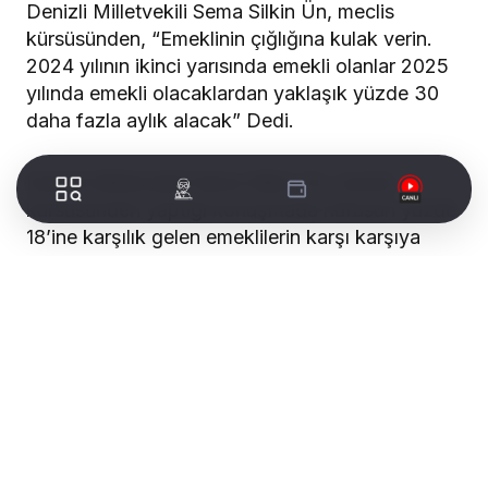
Denizli Milletvekili Sema Silkin Ün, meclis
kürsüsünden, “Emeklinin çığlığına kulak verin.
2024 yılının ikinci yarısında emekli olanlar 2025
yılında emekli olacaklardan yaklaşık yüzde 30
daha fazla aylık alacak” Dedi.
Denizli Milletvekili Sema Silkin Ün, meclis
kürsüsünden yaptığı konuşmada nüfusun yüzde
18’ine karşılık gelen emeklilerin karşı karşıya
olduğu adaletsizlik ve karmaşık politikaya dikkat
çekti. Emeklilik sisteminin tepeden aşağıya
adaletsiz ve eşitsizliklerle dolu olduğuna dikkat
çeken Milletvekili Sema Silkin Ün,
konuşmasında, ‘15 milyonluk nüfusuyla kimi
zaman oy deposu olarak istismar ettiğimiz, aylık
12 bin 500 liraya, 3 bin liralık bayram
ikramiyesine tamah etmesini beklediğimiz, aldığı
en düşük aylığı Aralık 2002’de asgari ücretin