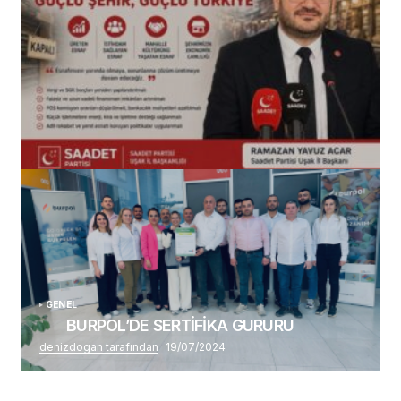
(başlıksız)
Alaattin Karahan tarafından
14/07/2026
GENEL
BURPOL’DE SERTİFİKA GURURU
denizdogan tarafından
19/07/2024