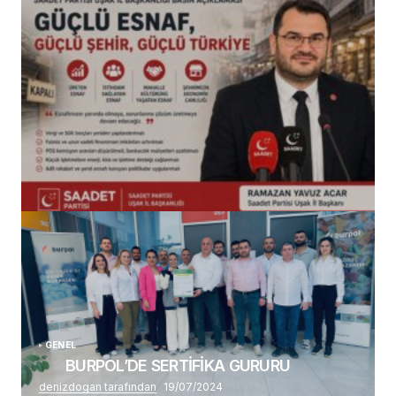
(başlıksız)
Alaattin Karahan tarafından
14/07/2026
GENEL
BURPOL’DE SERTİFİKA GURURU
denizdogan tarafından
19/07/2024