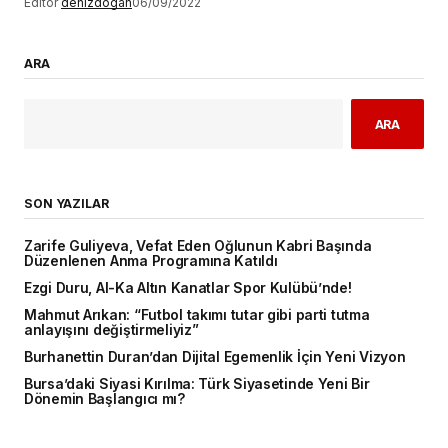
Editör
denizdogan
06/09/2022
ARA
ARA
SON YAZILAR
Zarife Guliyeva, Vefat Eden Oğlunun Kabri Başında
Düzenlenen Anma Programına Katıldı
Ezgi Duru, Al-Ka Altın Kanatlar Spor Kulübü’nde!
Mahmut Arıkan: “Futbol takımı tutar gibi parti tutma
anlayışını değiştirmeliyiz”
Burhanettin Duran’dan Dijital Egemenlik İçin Yeni Vizyon
Bursa’daki Siyasi Kırılma: Türk Siyasetinde Yeni Bir
Dönemin Başlangıcı mı?