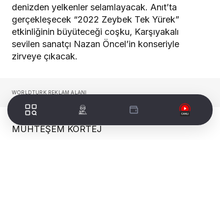
denizden yelkenler selamlayacak. Anıt’ta
gerçekleşecek “2022 Zeybek Tek Yürek”
etkinliğinin büyüteceği coşku, Karşıyakalı
sevilen sanatçı Nazan Öncel’in konseriyle
zirveye çıkacak.
WORLDTURK REKLAM ALANI
MUHTEŞEM KORTEJ
Karşıyaka Belediyesi Orkestra Müdürlüğü
tarafından hazırlanan kutlama programı, 8 Eylül
Perşembe günü saat 19.00’da, binlerce Atatürk
sevdalısının katılacağı kortejle başlayacak.
Karşıyaka Belediye Bandosu’nun çalacağı
marşlarla Zübeyde Hanım Nikah Sarayı’ndan