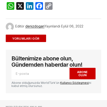
WhatsApp
X
LinkedIn
Facebook
Copy
Link
Editör
denizdogan
Yayınlandı
Eylül 06, 2022
ADD A COMMENT
Bültenimize abone olun,
E-posta adresiniz yayınlanmayacak.
Gerekli
alanlar
*
ile işaretlenmişlerdir
Gündemden haberdar olun!
ABONE
OLUN
Yorum
*
Abone olduğunuzda WorldTürk'ün
Kullanıcı Sözleşmesi
ni
kabul etmiş olursunuz.
Sizin adınız
*
WORLDTURK REKLAM ALANI