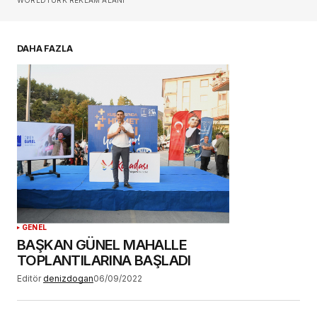
E-postanız
*
DAHA FAZLA
Daha sonraki yorumlarımda kullanılması için
adım, e-posta adresim ve site adresim bu
tarayıcıya kaydedilsin.
YORUM GÖNDER
GENEL
BAŞKAN GÜNEL MAHALLE
TOPLANTILARINA BAŞLADI
Editör
denizdogan
06/09/2022