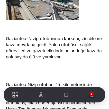
Gaziantep-Nizip otobanında korkunç zincirleme
kaza meydana geldi. Yolcu otobüsü, sağlık
görevlileri ve gazetecilerinde bulunduğu kazada
çok sayıda ölü ve yaralı var.
Gaziantep Nizip otobanı 15. kilometresinde
meydana gelen zincirleme kazada yolcu
otobüsü ve 112 Acil sağlık ekiplerinin bulunduğu
ambülans, İhlas haber ajansı muhabirlerinden
Umut Tanıöver ve Muhammet Esen’in de