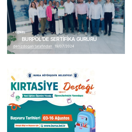
GENEL
BURPOL’DE SERTİFİKA GURURU
denizdogan tarafından
19/07/2024