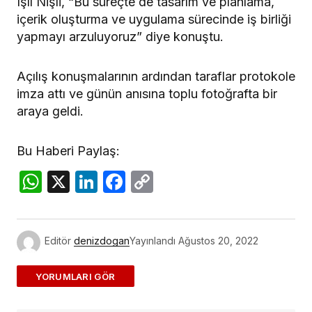
Işıl Nişli, “Bu süreçte de tasarım ve planlama,
içerik oluşturma ve uygulama sürecinde iş birliği
yapmayı arzuluyoruz” diye konuştu.
Açılış konuşmalarının ardından taraflar protokole
imza attı ve günün anısına toplu fotoğrafta bir
araya geldi.
Bu Haberi Paylaş:
WhatsApp
X
LinkedIn
Facebook
Copy
Link
Editör
denizdogan
Yayınlandı
Ağustos 20, 2022
ADD A COMMENT