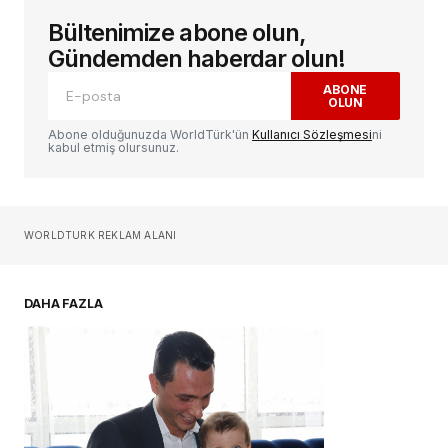
Bültenimize abone olun,
E-posta adresiniz yayınlanmayacak.
Gerekli
alanlar
*
ile işaretlenmişlerdir
Gündemden haberdar olun!
ABONE
OLUN
Yorum
*
Abone olduğunuzda WorldTürk'ün
Kullanıcı Sözleşmesi
ni
kabul etmiş olursunuz.
Sizin adınız
*
WORLDTURK REKLAM ALANI
E-postanız
*
DAHA FAZLA
Daha sonraki yorumlarımda kullanılması için
adım, e-posta adresim ve site adresim bu
tarayıcıya kaydedilsin.