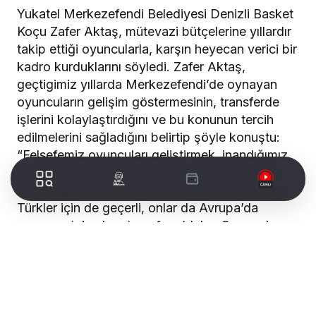
Yukatel Merkezefendi Belediyesi Denizli Basket
Koçu Zafer Aktaş, mütevazi bütçelerine yıllardır
takip ettiği oyuncularla, karşın heyecan verici bir
kadro kurduklarını söyledi. Zafer Aktaş,
geçtigimiz yıllarda Merkezefendi’de oynayan
oyuncuların gelişim göstermesinin, transferde
işlerini kolaylaştırdığını ve bu konunun tercih
edilmelerini sağladığını belirtip şöyle konuştu:
“Felsefemiz oyuncuları geliştirmek, inandığımız
yöntem bu. Geçen sezonki oyuncularımızdan
Euroleague ve Milli takımlara gidenler oldu. Bu
Türkler için de geçerli, onlar da Avrupa’da
oynayan takımlara transfer oldular. Oyuncuların
Denizli’ye gelmelerini kolaylaştırmak için sebep
yaratmam lazım. Biz de bunu yapıyoruz. Zor
tarafı ise oyuncuların daha bütçeli takımlara
geçmeleri sonucunda her sene sıfırdan takım
kurma zorunluluğumuz. Oyuncular iyi teklifler