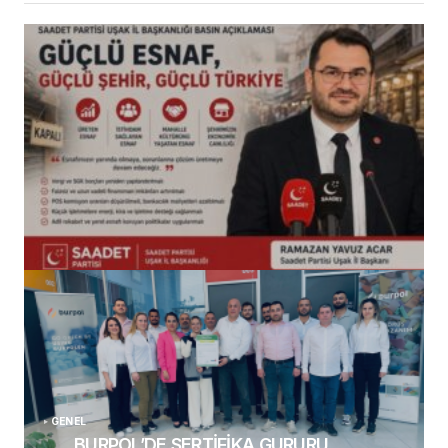
(başlıksız)
Alaattin Karahan tarafından
14/07/2026
GENEL
BURPOL’DE SERTİFİKA GURURU