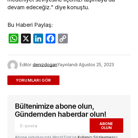
devam edeceğiz.” diye konuştu.
Bu Haberi Paylaş:
WhatsApp
X
LinkedIn
Facebook
Copy
Link
Editör
denizdogan
Yayınlandı
Ağustos 25, 2023
ADD A COMMENT
Bültenimize abone olun,
E-posta adresiniz yayınlanmayacak.
Gerekli
alanlar
*
ile işaretlenmişlerdir
Gündemden haberdar olun!
ABONE
OLUN
Yorum
*
Abone olduğunuzda WorldTürk'ün
Kullanıcı Sözleşmesi
ni