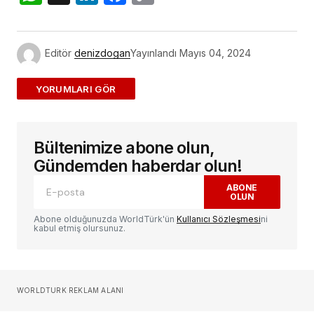
Link
Editör
denizdogan
Yayınlandı
Mayıs 04, 2024
ADD A COMMENT
Bültenimize abone olun,
E-posta adresiniz yayınlanmayacak.
Gerekli
alanlar
*
ile işaretlenmişlerdir
Gündemden haberdar olun!
ABONE
OLUN
Yorum
*
Abone olduğunuzda WorldTürk'ün
Kullanıcı Sözleşmesi
ni
kabul etmiş olursunuz.
Sizin adınız
*
WORLDTURK REKLAM ALANI