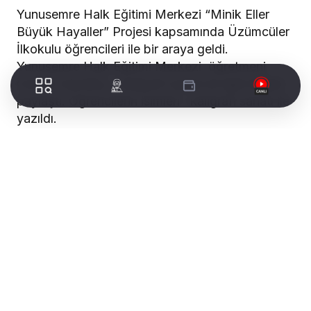
Yunusemre Halk Eğitimi Merkezi “Minik Eller
Büyük Hayaller” Projesi kapsamında Üzümcüler
İlkokulu öğrencileri ile bir araya geldi.
Yunusemre Halk Eğitimi Merkezi öğretmeni
Osman Sandıkçı kaligrafi sanatı ile ilgili bilgiler
paylaştı. Öğrencilerin isimleri kaligrafi sanatı ile
yazıldı.
WORLDTURK REKLAM ALANI
Etkinliğe Yunusemre İlçe Milli Eğitim Şube
Müdürü Emel Bayer. Yunusemre Halk Eğitimi
Merkezi Müdürü Ayşen Oğuz, Üzümcüler
İlkokulu Müdürü Mehmet Ali Yamantürk,
öğretmenler ve öğrenciler katıldı.