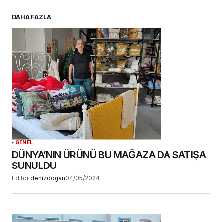
E-postanız
*
DAHA FAZLA
Daha sonraki yorumlarımda kullanılması için
adım, e-posta adresim ve site adresim bu
tarayıcıya kaydedilsin.
YORUM GÖNDER
GENEL
DÜNYA’NIN ÜRÜNÜ BU MAĞAZA DA SATIŞA
SUNULDU
Editör
denizdogan
04/05/2024