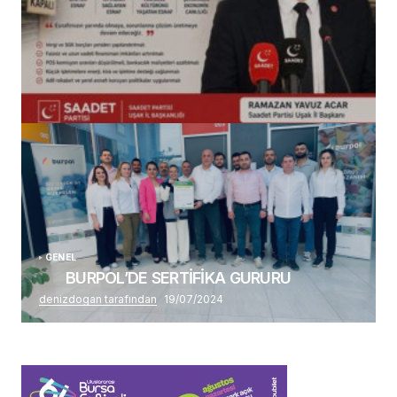
(başlıksız)
Alaattin Karahan tarafından
14/07/2026
GENEL
BURPOL’DE SERTİFİKA GURURU
denizdogan tarafından
19/07/2024