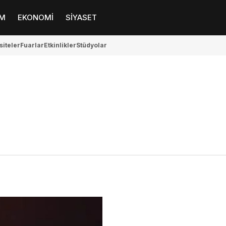
M
EKONOMİ
SİYASET
siteler
Fuarlar
Etkinlikler
Stüdyolar