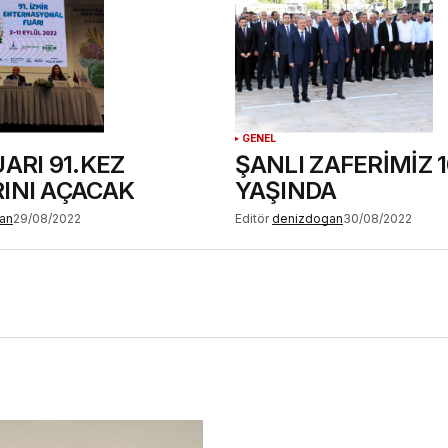
GENEL
UARI 91.KEZ
ŞANLI ZAFERİMİZ 
INI AÇACAK
YAŞINDA
an
29/08/2022
Editör
denizdogan
30/08/2022