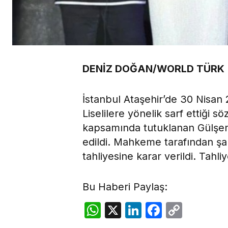
DENİZ DOĞAN/WORLD TÜRK
İstanbul Ataşehir’de 30 Nisan
Liselilere yönelik sarf ettiği 
kapsamında tutuklanan Gülşen 
edildi. Mahkeme tarafından şar
tahliyesine karar verildi. Tahli
Bu Haberi Paylaş:
WhatsApp
X
LinkedIn
Facebo
Copy
Link