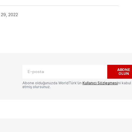
 29, 2022
ak.
Gerekli alanlar
*
ile işaretlenmişlerdir
ABONE
OLUN
Abone olduğunuzda WorldTürk'ün
Kullanıcı Sözleşmesi
ni kabul
etmiş olursunuz.
E-postanız
*
ılması
te