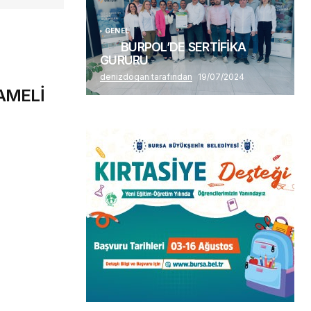
GENEL
BURPOL’DE SERTİFİKA
GURURU
denizdogan tarafından
19/07/2024
AMELİ