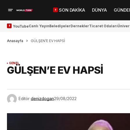
SON DAKİKA
DÜNYA
GÜNDE
Canlı Yayın
Belediyeler
Dernekler
Ticaret Odaları
Üniver
YouTube
Anasayfa
GÜLŞEN’E EV HAPSİ
GENEL
GÜLŞEN’E EV HAPSİ
Editör
denizdogan
29/08/2022