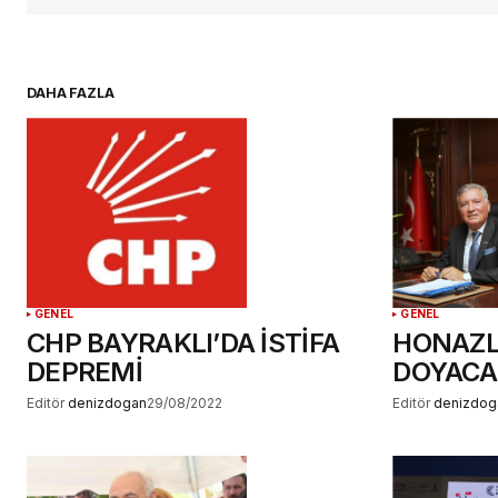
adresim bu tarayıcıya kaydedilsin
DAHA FAZLA
YORUM GÖNDER
GENEL
GENEL
CHP BAYRAKLI’DA İSTİFA
HONAZL
DEPREMİ
DOYACA
Editör
denizdogan
29/08/2022
Editör
denizdog