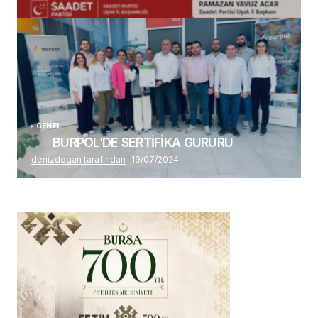
Alaattin Karahan tarafından
14/07/2026
GENEL
BURPOL’DE SERTİFİKA GURURU
denizdogan tarafından
19/07/2024