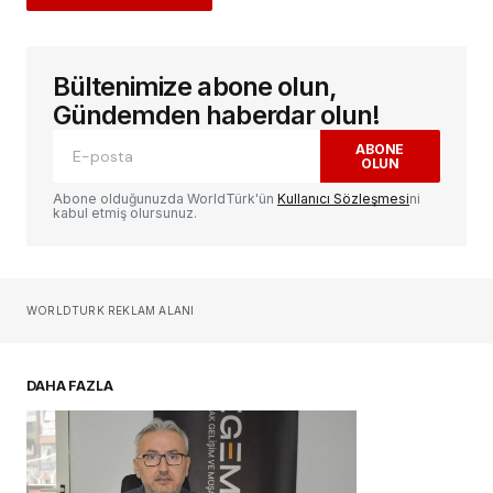
Bültenimize abone olun,
E-posta adresiniz yayınlanmayacak.
Gerekli
alanlar
*
ile işaretlenmişlerdir
Gündemden haberdar olun!
ABONE
OLUN
Yorum
*
Abone olduğunuzda WorldTürk'ün
Kullanıcı Sözleşmesi
ni
kabul etmiş olursunuz.
Sizin adınız
*
WORLDTURK REKLAM ALANI
E-postanız
*
DAHA FAZLA
Daha sonraki yorumlarımda kullanılması için
adım, e-posta adresim ve site adresim bu
tarayıcıya kaydedilsin.