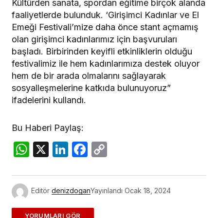
Kültürden sanata, spordan eğitime birçok alanda
faaliyetlerde bulunduk. ‘Girişimci Kadınlar ve El
Emeği Festivali’mize daha önce stant açmamış
olan girişimci kadınlarımız için başvuruları
başladı. Birbirinden keyifli etkinliklerin olduğu
festivalimiz ile hem kadınlarımıza destek oluyor
hem de bir arada olmalarını sağlayarak
sosyalleşmelerine katkıda bulunuyoruz”
ifadelerini kullandı.
Bu Haberi Paylaş:
WhatsApp
X
LinkedIn
Facebook
Copy
Link
Editör
denizdogan
Yayınlandı
Ocak 18, 2024
ADD A COMMENT