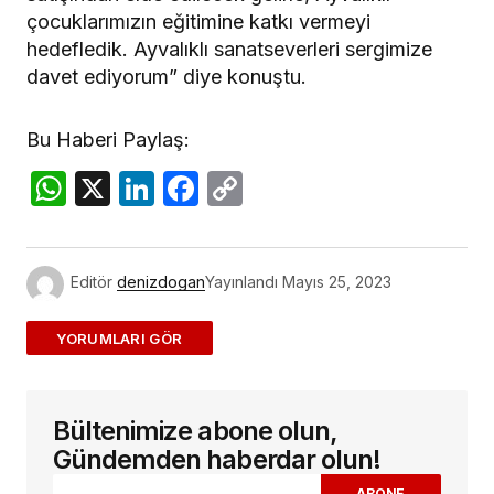
çocuklarımızın eğitimine katkı vermeyi
hedefledik. Ayvalıklı sanatseverleri sergimize
davet ediyorum” diye konuştu.
Bu Haberi Paylaş:
WhatsApp
X
LinkedIn
Facebook
Copy
Link
Editör
denizdogan
Yayınlandı
Mayıs 25, 2023
ADD A COMMENT
Bültenimize abone olun,
E-posta adresiniz yayınlanmayacak.
Gerekli
alanlar
*
ile işaretlenmişlerdir
Gündemden haberdar olun!
ABONE