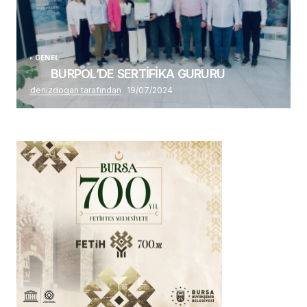
GENEL
BURPOL’DE SERTİFİKA GURURU
denizdogan tarafından
19/07/2024