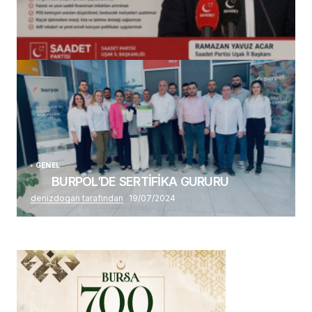
(başlıksız)
Alaattin Karahan tarafından
14/07/2026
GENEL
BURPOL’DE SERTİFİKA GURURU
denizdogan tarafından
19/07/2024