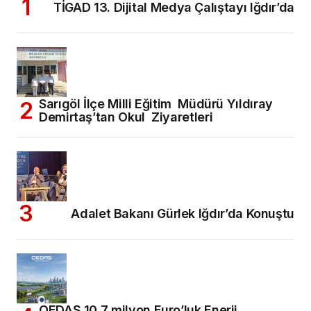
TİGAD 13. Dijital Medya Çalıştayı Iğdır’da
Sarıgöl İlçe Milli Eğitim Müdürü Yıldıray
Demirtaş’tan Okul Ziyaretleri
Adalet Bakanı Gürlek Iğdır’da Konuştu
OEDAŞ 10,7 milyon Euro’luk Enerji