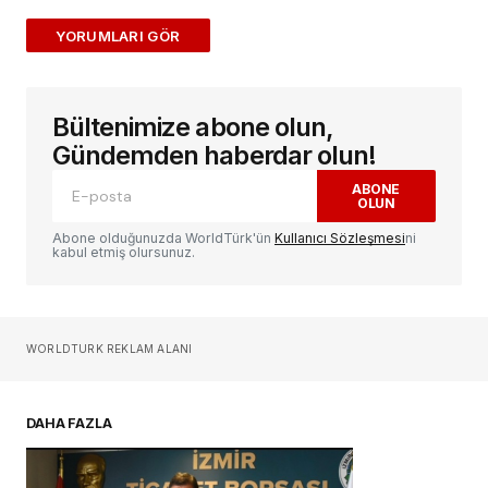
ADD A COMMENT
Bültenimize abone olun,
E-posta adresiniz yayınlanmayacak.
Gerekli
alanlar
*
ile işaretlenmişlerdir
Gündemden haberdar olun!
ABONE
OLUN
Yorum
*
Abone olduğunuzda WorldTürk'ün
Kullanıcı Sözleşmesi
ni
kabul etmiş olursunuz.
Sizin adınız
*
WORLDTURK REKLAM ALANI
E-postanız
*
DAHA FAZLA
Daha sonraki yorumlarımda kullanılması için
adım, e-posta adresim ve site adresim bu