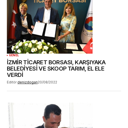
tarayıcıya kaydedilsin.
YORUM GÖNDER
GENEL
İZMİR TİCARET BORSASI, KARŞIYAKA
BELEDİYESİ VE SKOOP TARIM, EL ELE
VERDİ
Editör
denizdogan
20/08/2022