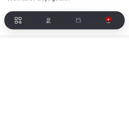
Uyuşturucuyla Milli Mücadele ve Özgürlük
Nöbetine İzmirlilerde destek verdi.
WORLDTURK REKLAM ALANI