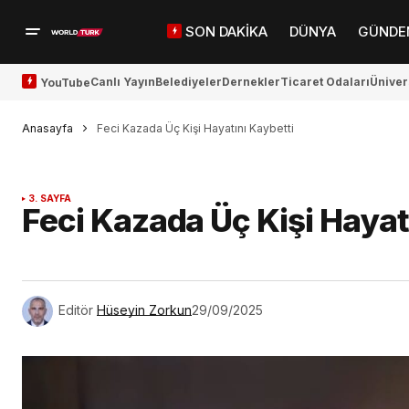
SON DAKİKA
DÜNYA
GÜNDE
Canlı Yayın
Belediyeler
Dernekler
Ticaret Odaları
Üniver
YouTube
Anasayfa
Feci Kazada Üç Kişi Hayatını Kaybetti
3. SAYFA
Feci Kazada Üç Kişi Hayat
Editör
Hüseyin Zorkun
29/09/2025