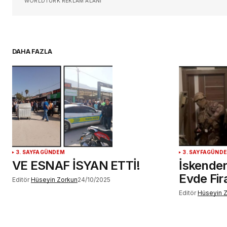
WORLDTURK REKLAM ALANI
için adım, e-posta adresim ve si
adresim bu tarayıcıya kaydedilsin
DAHA FAZLA
YORUM GÖNDER
3. SAYFA
GÜNDEM
3. SAYFA
GÜND
VE ESNAF İSYAN ETTİ!
İskender
Evde Fir
Editör
Hüseyin Zorkun
24/10/2025
Editör
Hüseyin 