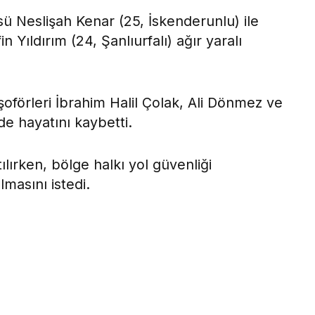
ü Neslişah Kenar (25, İskenderunlu) ile
 Yıldırım (24, Şanlıurfalı) ağır yaralı
şoförleri İbrahim Halil Çolak, Ali Dönmez ve
e hayatını kaybetti.
tılırken, bölge halkı yol güvenliği
masını istedi.
ok