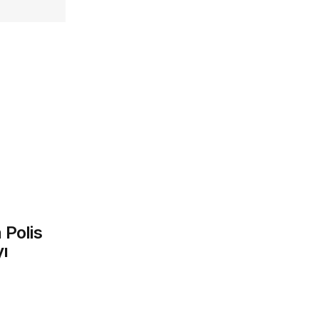
 Polis
yı