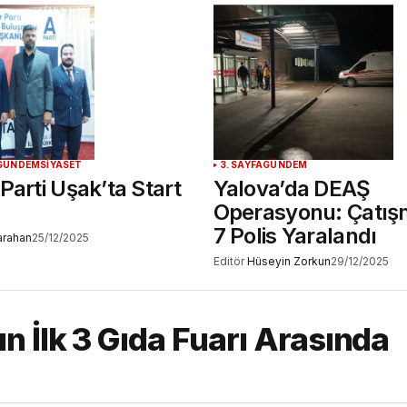
GÜNDEM
SİYASET
3. SAYFA
GÜNDEM
Parti Uşak’ta Start
Yalova’da DEAŞ
Operasyonu: Çatışm
7 Polis Yaralandı
Karahan
25/12/2025
Editör
Hüseyin Zorkun
29/12/2025
n İlk 3 Gıda Fuarı Arasında