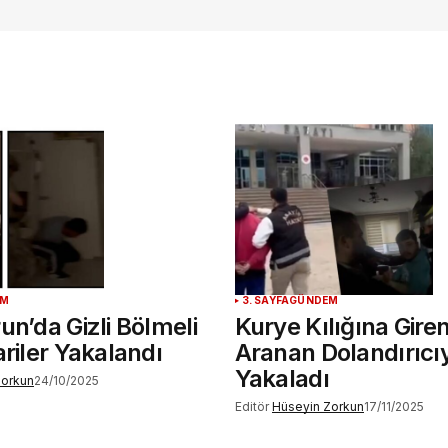
te
.
EM
3. SAYFA
GÜNDEM
un’da Gizli Bölmeli
Kurye Kılığına Giren
ariler Yakalandı
Aranan Dolandırıcı
Yakaladı
Zorkun
24/10/2025
Editör
Hüseyin Zorkun
17/11/2025