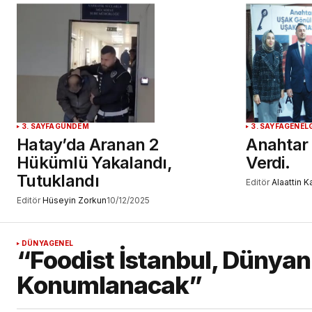
3. SAYFA
GÜNDEM
3. SAYFA
GENEL
Hatay’da Aranan 2
Anahtar 
Hükümlü Yakalandı,
Verdi.
Tutuklandı
Editör
Alaattin 
Editör
Hüseyin Zorkun
10/12/2025
DÜNYA
GENEL
“Foodist İstanbul, Dünyanı
Konumlanacak”