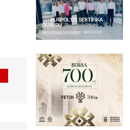
GENEL
BURPOL’DE SERTİFİKA
GURURU
denizdogan tarafından
19/07/2024