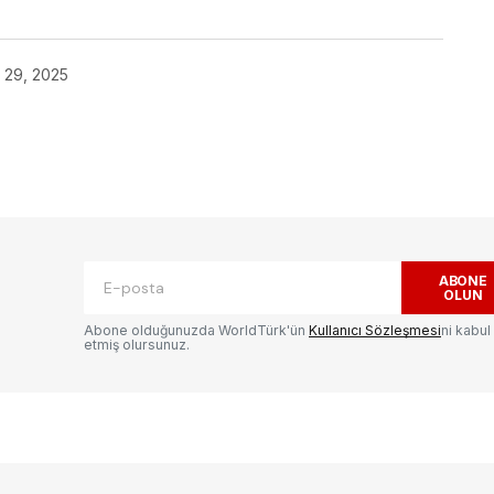
l 29, 2025
ak.
Gerekli alanlar
*
ile işaretlenmişlerdir
ABONE
OLUN
Abone olduğunuzda WorldTürk'ün
Kullanıcı Sözleşmesi
ni kabul
etmiş olursunuz.
E-postanız
*
ılması