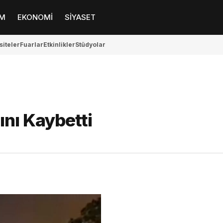
M
EKONOMİ
SİYASET
siteler
Fuarlar
Etkinlikler
Stüdyolar
ını Kaybetti