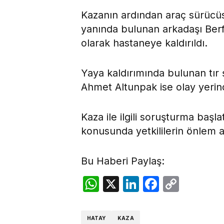
Kazanın ardından araç sürücüs
yanında bulunan arkadaşı Berfin
olarak hastaneye kaldırıldı.
Yaya kaldırımında bulunan tır 
Ahmet Altunpak ise olay yerind
Kaza ile ilgili soruşturma başla
konusunda yetkililerin önlem al
Bu Haberi Paylaş:
WhatsApp
X
LinkedIn
Facebo
Copy
Link
HATAY
KAZA