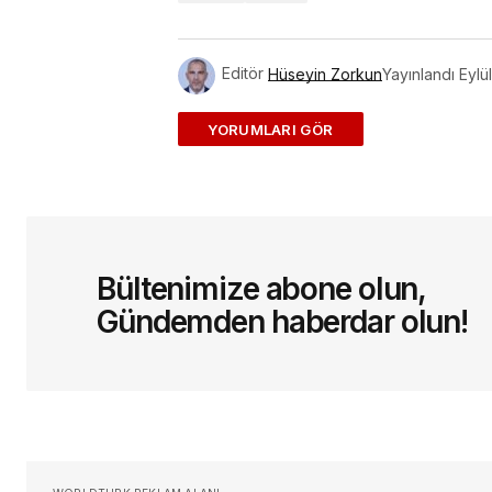
Editör
Hüseyin Zorkun
Yayınlandı
Eylü
ADD A COMMENT
E-posta adresiniz yayınlanmayac
Bültenimize abone olun,
Yorum
*
Gündemden haberdar olun!
Sizin adınız
*
Daha sonraki yorumlarımda kullan