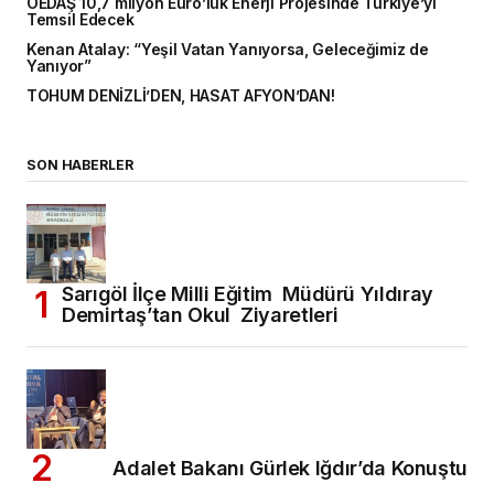
OEDAŞ 10,7 milyon Euro’luk Enerji Projesinde Türkiye’yi
Temsil Edecek
Kenan Atalay: “Yeşil Vatan Yanıyorsa, Geleceğimiz de
Yanıyor”
TOHUM DENİZLİ’DEN, HASAT AFYON’DAN!
SON HABERLER
Sarıgöl İlçe Milli Eğitim Müdürü Yıldıray
Demirtaş’tan Okul Ziyaretleri
Adalet Bakanı Gürlek Iğdır’da Konuştu