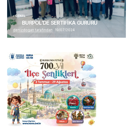
GENEL
BURPOL’DE SERTİFİKA GURURU
denizdogan tarafından
19/07/2024