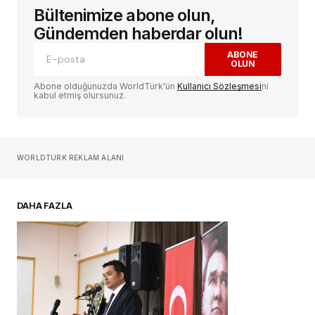
Bültenimize abone olun,
E-posta adresiniz yayınlanmayacak.
Gerekli
alanlar
*
ile işaretlenmişlerdir
Gündemden haberdar olun!
ABONE
OLUN
Yorum
*
Abone olduğunuzda WorldTürk'ün
Kullanıcı Sözleşmesi
ni
kabul etmiş olursunuz.
Sizin adınız
*
WORLDTURK REKLAM ALANI
E-postanız
*
DAHA FAZLA
Daha sonraki yorumlarımda kullanılması için
adım, e-posta adresim ve site adresim bu
tarayıcıya kaydedilsin.