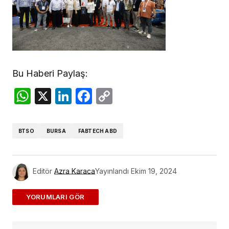
Bu Haberi Paylaş:
WhatsApp
X
LinkedIn
Facebook
Copy
Link
BTSO
BURSA
FABTECH ABD
Editör
Azra Karaca
Yayınlandı
Ekim 19, 2024
ADD A COMMENT