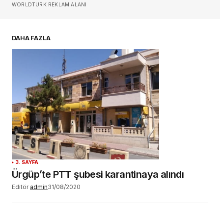
Sizin adınız
*
WORLDTURK REKLAM ALANI
E-postanız
*
DAHA FAZLA
Daha sonraki yorumlarımda kullanılması için
adım, e-posta adresim ve site adresim bu
tarayıcıya kaydedilsin.
YORUM GÖNDER
3. SAYFA
Ürgüp’te PTT şubesi karantinaya alındı
Editör
admin
31/08/2020