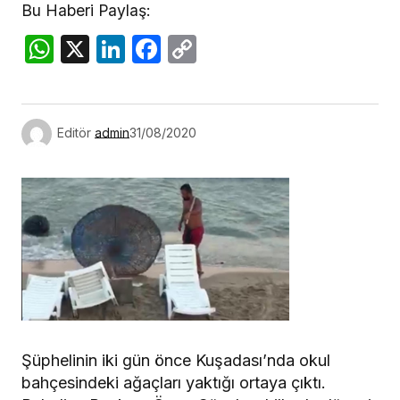
Bu Haberi Paylaş:
WhatsApp
X
LinkedIn
Facebook
Copy
Link
Editör
admin
31/08/2020
Şüphelinin iki gün önce Kuşadası’nda okul
bahçesindeki ağaçları yaktığı ortaya çıktı.