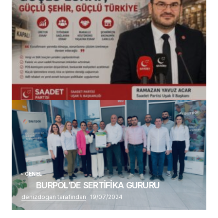
(başlıksız)
Alaattin Karahan tarafından
14/07/2026
GENEL
BURPOL’DE SERTİFİKA GURURU
denizdogan tarafından
19/07/2024