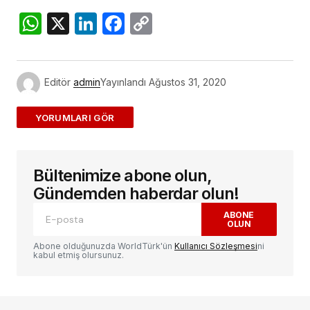
WhatsApp
X
LinkedIn
Facebook
Copy
Link
Editör
admin
Yayınlandı
Ağustos 31, 2020
ADD A COMMENT
Bültenimize abone olun,
E-posta adresiniz yayınlanmayacak.
Gerekli
alanlar
*
ile işaretlenmişlerdir
Gündemden haberdar olun!
ABONE
OLUN
Yorum
*
Abone olduğunuzda WorldTürk'ün
Kullanıcı Sözleşmesi
ni
kabul etmiş olursunuz.