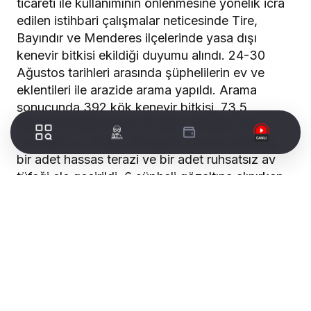
ticareti ile kullanımının önlenmesine yönelik icra
edilen istihbari çalışmalar neticesinde Tire,
Bayındır ve Menderes ilçelerinde yasa dışı
kenevir bitkisi ekildiği duyumu alındı. 24-30
Ağustos tarihleri arasında şüphelilerin ev ve
eklentileri ile arazide arama yapıldı. Arama
sonucunda 392 kök kenevir bitkisi, 73,5
kilogram kubar esrar, iki adet ruhsatsız yarı
otomatik av tüfeği, 550 gram kenevir tohumu,
bir adet hassas terazi ve bir adet ruhsatsız av
tüfeği ele geçirildi. 6 şüpheli gözaltına alınırken,
şüphelilerin adli işlemleri devam ediyor.
6
GÖZALTI
ILÇEDE
OPERASYONU:
ÜÇ
UYUŞTURUCU