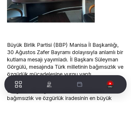
Büyük Birlik Partisi (BBP) Manisa İl Başkanlığı,
30 Ağustos Zafer Bayramı dolayısıyla anlamlı bir
kutlama mesajı yayımladı. İl Başkanı Süleyman
Görgülü, mesajında Türk milletinin bağımsızlık ve
özgürlük mücadelesine vurgu yaptı.
Görgülü, “30 Ağustos Zaferi, milletimizin
bağımsızlık ve özgürlük iradesinin en büyük
destanıdır,” ifadelerini kullandı. Mesajında Gazi
Mustafa Kemal Atatürk başta olmak üzere tüm
şehit ve gazileri rahmet ve minnetle andığını
belirten Görgülü, aziz milletin bayramını şu