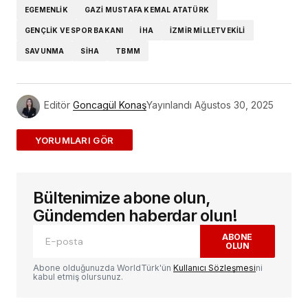
EGEMENLİK
GAZI MUSTAFA KEMAL ATATÜRK
GENÇLIK VE SPOR BAKANI
İHA
İZMIR MILLETVEKILI
SAVUNMA
SİHA
TBMM
Editör
Goncagül Konaş
Yayınlandı
Ağustos 30, 2025
ADD A COMMENT
Bültenimize abone olun,
E-posta adresiniz yayınlanmayacak.
Gerekli
alanlar
*
ile işaretlenmişlerdir
Gündemden haberdar olun!
ABONE
OLUN
Yorum
*
Abone olduğunuzda WorldTürk'ün
Kullanıcı Sözleşmesi
ni
kabul etmiş olursunuz.