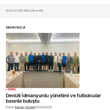
Sizin adınız
*
WORLDTURK REKLAM ALANI
E-postanız
*
DAHA FAZLA
Daha sonraki yorumlarımda kullanılması için
adım, e-posta adresim ve site adresim bu
tarayıcıya kaydedilsin.
YORUM GÖNDER
GENEL
Denizli İdmanyurdu yönetimi ve futbolcular
basınla buluştu
Editör
Kenan Yüceel
30/08/2025