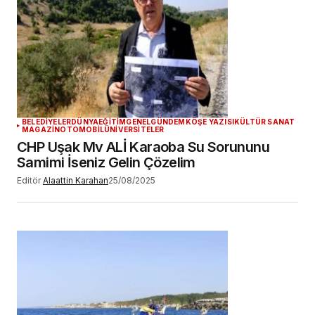
BELEDİYELER
DÜNYA
EĞİTİM
GENEL
GÜNDEM
KÖŞE YAZISI
KÜLTÜR SANAT
MAGAZİN
OTOMOBİL
ÜNİVERSİTELER
CHP Uşak Mv ALİ Karaoba Su Sorununu
Samimi İseniz Gelin Çözelim
Editör
Alaattin Karahan
25/08/2025