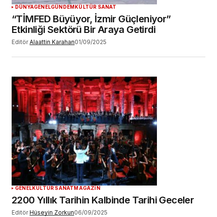
DÜNYA
GENEL
GÜNDEM
KÜLTÜR SANAT
“TİMFED Büyüyor, İzmir Güçleniyor”
Etkinliği Sektörü Bir Araya Getirdi
Editör
Alaattin Karahan
01/09/2025
GENEL
KÜLTÜR SANAT
MAGAZİN
2200 Yıllık Tarihin Kalbinde Tarihi Geceler
Editör
Hüseyin Zorkun
06/09/2025