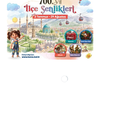
BELEDİYELER
DÜNYA
EĞİTİM
GENEL
KÜLTÜR SANAT
ÜNİVERSİTELER
Uşak İMO Depreme
Hazırlıkta Kayıp 26 Yıl:
Depremler Değil, İhmal
Öldürüyor