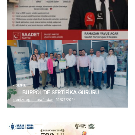
(başlıksız)
Alaattin Karahan tarafından
14/07/2026
GENEL
BURPOL’DE SERTİFİKA GURURU
denizdogan tarafından
19/07/2024