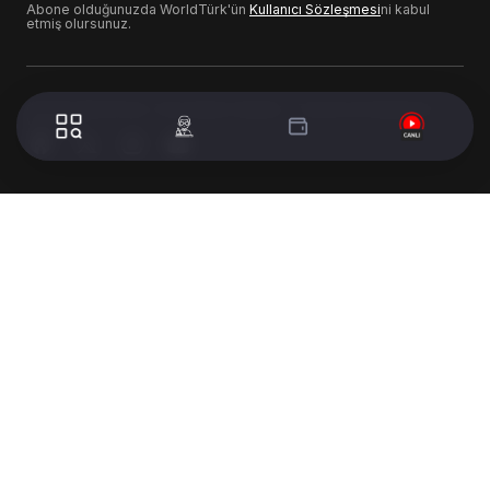
açıklaması düzenlediler.
Uşak İnşaat Mühendisleri Odasının Oda
binasında düzenlediği basın açıklamasına
Şube Başkanı
Ümit
A
lp
,
Türkiye’deki
depremler üzerine genel bir açıklama yaptı
Türkiye mühendis mimari odaları birliğinin
yayınlamış olduğu basın açıklamasını İnşaat
Mühendisleri Odası yönetim kurulu üyesi
Halil İbrahim Kızıldağ gerçekleştirdi
WORLDTURK REKLAM ALANI