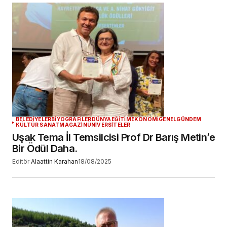
Daha sonraki yorumlarımda kullanılması için
adım, e-posta adresim ve site adresim bu
tarayıcıya kaydedilsin.
YORUM GÖNDER
BELEDİYELER
BİYOGRAFİLER
DÜNYA
EĞİTİM
EKONOMİ
GENEL
GÜNDEM
KÜLTÜR SANAT
MAGAZİN
ÜNİVERSİTELER
Uşak Tema İl Temsilcisi Prof Dr Barış Metin’e
Bir Ödül Daha.
Editör
Alaattin Karahan
18/08/2025