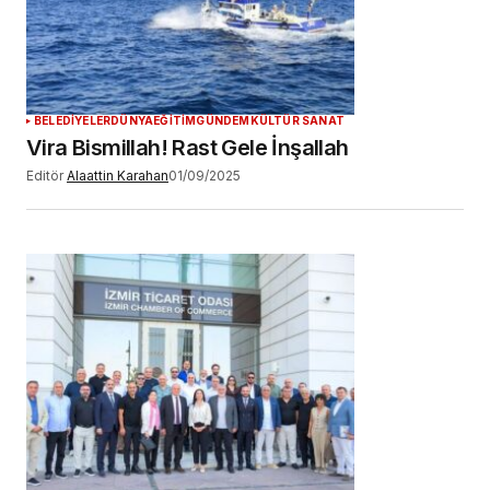
BELEDİYELER
DÜNYA
EĞİTİM
GÜNDEM
KÜLTÜR SANAT
Vira Bismillah! Rast Gele İnşallah
Editör
Alaattin Karahan
01/09/2025