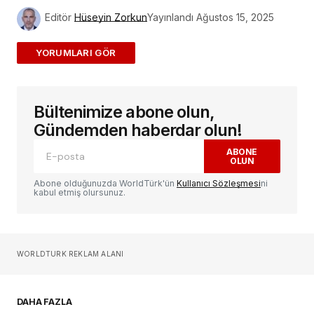
Editör
Hüseyin Zorkun
Yayınlandı
Ağustos 15, 2025
ADD A COMMENT
Bültenimize abone olun,
E-posta adresiniz yayınlanmayacak.
Gerekli
alanlar
*
ile işaretlenmişlerdir
Gündemden haberdar olun!
ABONE
OLUN
Yorum
*
Abone olduğunuzda WorldTürk'ün
Kullanıcı Sözleşmesi
ni
kabul etmiş olursunuz.
Sizin adınız
*
WORLDTURK REKLAM ALANI
E-postanız
*
DAHA FAZLA