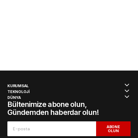
Editör
Alaattin Karahan
15/08/2025
Depreme Hazırlıkta Kayıp 26 Yıl: Depremler
Değil, İhmal Öldürüyor
Uşak İnşaat Mühendisler Odası 17 Ağustos
depremi yıl dönümüz münasebeti ile
depremlerde ihmaller öldürür diye basın