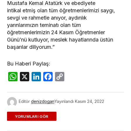
Mustafa Kemal Atatürk ve ebediyete
intikal etmiş olan tüm öğretmenlerimizi saygı,
sevgi ve rahmetle anıyor, aydınlık
yarınlarımızın teminatı olan tüm
öğretmenlerimizin 24 Kasım Öğretmenler
Günü’nü kutluyor, meslek hayatlarında üstün
başarılar diliyorum.”
Bu Haberi Paylaş:
WhatsApp
X
LinkedIn
Facebook
Copy
Link
Editör
denizdogan
Yayınlandı
Kasım 24, 2022
ADD A COMMENT