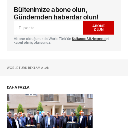
Bültenimize abone olun,
E-posta adresiniz yayınlanmayacak.
Gerekli
alanlar
*
ile işaretlenmişlerdir
Gündemden haberdar olun!
ABONE
OLUN
Yorum
*
Abone olduğunuzda WorldTürk'ün
Kullanıcı Sözleşmesi
ni
kabul etmiş olursunuz.
Sizin adınız
*
WORLDTURK REKLAM ALANI
E-postanız
*
DAHA FAZLA
Daha sonraki yorumlarımda kullanılması için
adım, e-posta adresim ve site adresim bu
tarayıcıya kaydedilsin.