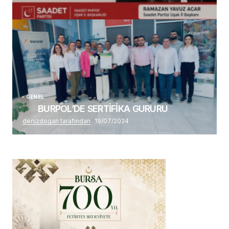
(başlıksız)
Alaattin Karahan tarafından
14/07/2026
GENEL
BURPOL’DE SERTİFİKA GURURU
denizdogan tarafından
19/07/2024