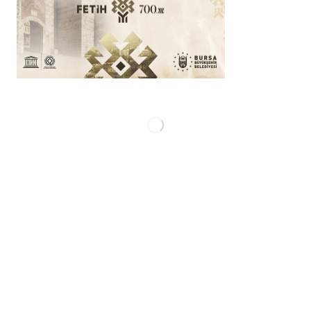
GENEL
BAŞKAN AKIŞIK’TAN
ÖĞRETMENLER GÜNÜ
MESAJI
Editör
denizdogan
23/11/2022