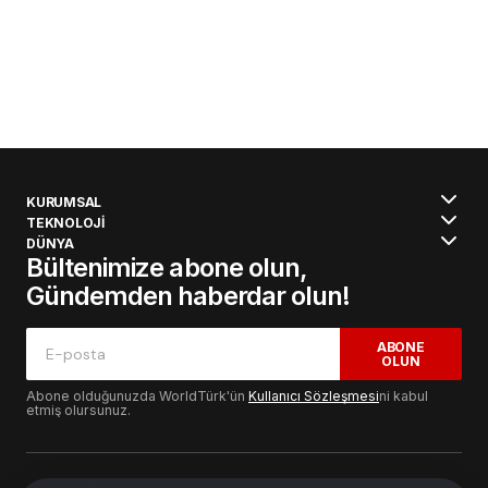
İYİ Parti Denizli İl Başkanı Raziye Akışık, 24
Kasım Öğretmenler Günü münasebetiyle bir
mesaj yayımladı. Başkan Akışık, Öğretmenler
Günü mesajında Şehit Öğretmen Ayşenur Alkan’ı
unutmadı.
Öğretmenliğin ayrıcalıklı bir meslek olduğuna
dikkat çeken Başkan Akışık mesajında,
geçtiğimiz günlerde Karkamış’taki roket
saldırısında şehit olan 22 yaşındaki öğretmen
Ayşenur Alkan’ı da unutmadı. Başkan Akışık
mesajında öğretmenlerin, çocuklarımıza yol