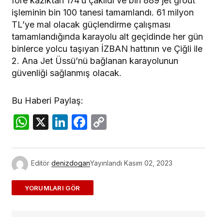
fore kazıktan 174’ü çakıldı ve bin 889 jet grout
işleminin bin 100 tanesi tamamlandı. 61 milyon
TL’ye mal olacak güçlendirme çalışması
tamamlandığında karayolu alt geçidinde her gün
binlerce yolcu taşıyan İZBAN hattının ve Çiğli ile
2. Ana Jet Üssü’nü bağlanan karayolunun
güvenliği sağlanmış olacak.
Bu Haberi Paylaş:
WhatsApp
X
LinkedIn
Facebook
Copy
Link
Editör
denizdogan
Yayınlandı
Kasım 02, 2023
ADD A COMMENT