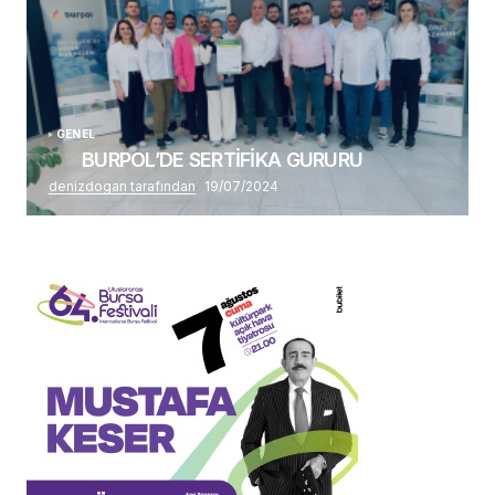
GENEL
BURPOL’DE SERTİFİKA GURURU
denizdogan tarafından
19/07/2024