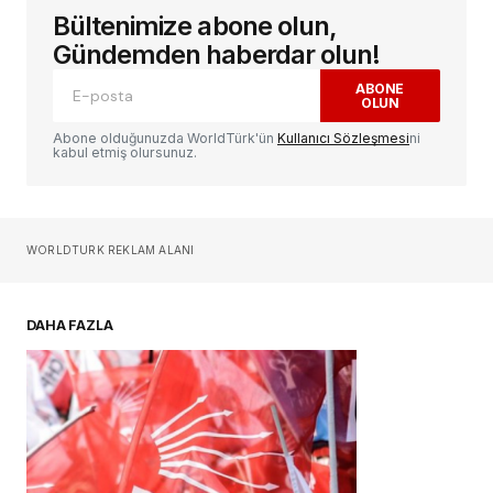
Bültenimize abone olun,
E-posta adresiniz yayınlanmayacak.
Gerekli
alanlar
*
ile işaretlenmişlerdir
Gündemden haberdar olun!
ABONE
OLUN
Yorum
*
Abone olduğunuzda WorldTürk'ün
Kullanıcı Sözleşmesi
ni
kabul etmiş olursunuz.
Sizin adınız
*
WORLDTURK REKLAM ALANI
E-postanız
*
DAHA FAZLA
Daha sonraki yorumlarımda kullanılması için
adım, e-posta adresim ve site adresim bu
tarayıcıya kaydedilsin.