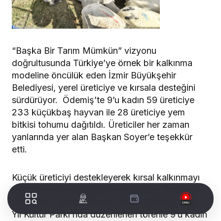
“Başka Bir Tarım Mümkün” vizyonu
doğrultusunda Türkiye’ye örnek bir kalkınma
modeline öncülük eden İzmir Büyükşehir
Belediyesi, yerel üreticiye ve kırsala desteğini
sürdürüyor. Ödemiş’te 9’u kadın 59 üreticiye
233 küçükbaş hayvan ile 28 üreticiye yem
bitkisi tohumu dağıtıldı. Üreticiler her zaman
yanlarında yer alan Başkan Soyer’e teşekkür
etti.
Küçük üreticiyi destekleyerek kırsal kalkınmayı
büyüten İzmir Büyükşehir Belediyesi, Ödemişli
üreticilerin yüzünü bir kez daha güldürdü. 125.
Yıl Kültür Parkı’nda düzenlenen törenle 9’u kadın