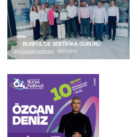
GENEL
BURPOL’DE SERTİFİKA GURURU
denizdogan tarafından
19/07/2024