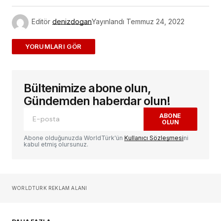
Editör
denizdogan
Yayınlandı
Temmuz 24, 2022
ADD A COMMENT
Bültenimize abone olun,
E-posta adresiniz yayınlanmayacak.
Gerekli
alanlar
*
ile işaretlenmişlerdir
Gündemden haberdar olun!
ABONE
OLUN
Yorum
*
Abone olduğunuzda WorldTürk'ün
Kullanıcı Sözleşmesi
ni
kabul etmiş olursunuz.
Sizin adınız
*
WORLDTURK REKLAM ALANI
E-postanız
*