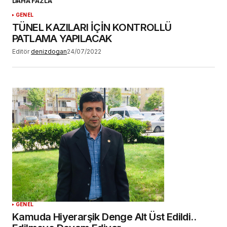
DAHA FAZLA
GENEL
Daha sonraki yorumlarımda kullanılması için
TÜNEL KAZILARI İÇİN KONTROLLÜ
adım, e-posta adresim ve site adresim bu
PATLAMA YAPILACAK
tarayıcıya kaydedilsin.
Editör
denizdogan
24/07/2022
YORUM GÖNDER
GENEL
Kamuda Hiyerarşik Denge Alt Üst Edildi..