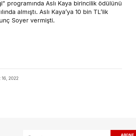
ği” programında Aslı Kaya birincilik ödülünü
ında almıştı. Aslı Kaya’ya 10 bin TL’lik
Tunç Soyer vermişti.
ok
16, 2022
ak.
Gerekli alanlar
*
ile işaretlenmişlerdir
ABONE