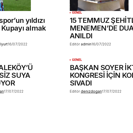
GENEL
por’un yıldızı
15 TEMMUZ ŞEHİT
! Kupayı almak
MENEMEN’DE DU
ANILDI
lyurt
16/07/2022
Editör
admin
16/07/2022
GENEL
KALEKÖY’Ü
BAŞKAN SOYER İK
SİZ SUYA
KONGRESİ İÇİN KO
UYOR
SIVADI
an
17/07/2022
Editör
denizdogan
17/07/2022