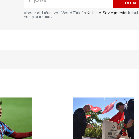
OLUN
Abone olduğunuzda WorldTürk'ün
Kullanıcı Sözleşmesi
ni kabul
etmiş olursunuz.
E-postanız
*
ılması
te
.