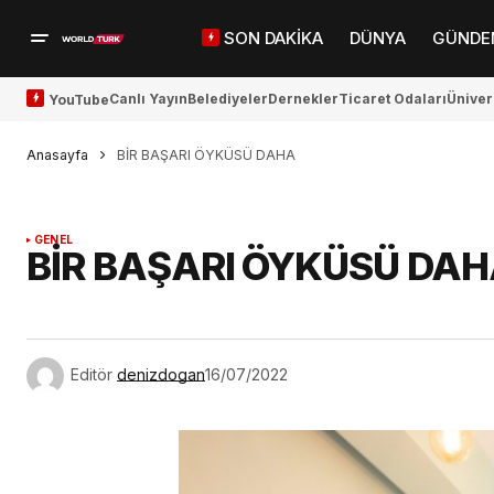
SON DAKİKA
DÜNYA
GÜNDE
Canlı Yayın
Belediyeler
Dernekler
Ticaret Odaları
Üniver
YouTube
Anasayfa
BİR BAŞARI ÖYKÜSÜ DAHA
GENEL
BİR BAŞARI ÖYKÜSÜ DA
Editör
denizdogan
16/07/2022