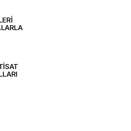
LERİ
ALARLA
TİSAT
LLARI