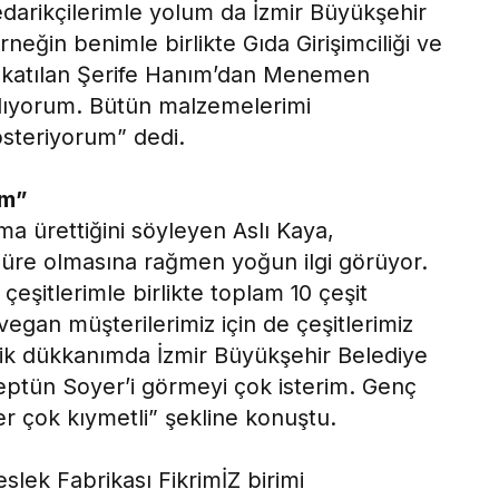
edarikçilerimle yolum da İzmir Büyükşehir
rneğin benimle birlikte Gıda Girişimciliği ve
a katılan Şerife Hanım’dan Menemen
 alıyorum. Bütün malzemelerimi
österiyorum” dedi.
um”
ma ürettiğini söyleyen Aslı Kaya,
 süre olmasına rağmen yoğun ilgi görüyor.
şitlerimle birlikte toplam 10 çeşit
gan müşterilerimiz için de çeşitlerimiz
ik dükkanımda İzmir Büyükşehir Belediye
ptün Soyer’i görmeyi çok isterim. Genç
ler çok kıymetli” şekline konuştu.
slek Fabrikası FikrimİZ birimi