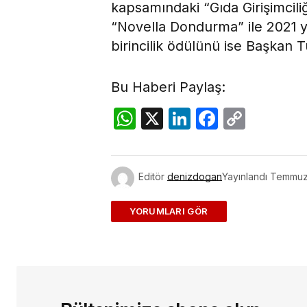
kapsamındaki “Gıda Girişimcili
“Novella Dondurma” ile 2021 yıl
birincilik ödülünü ise Başkan 
Bu Haberi Paylaş:
WhatsApp
X
LinkedIn
Facebo
Copy
Link
Editör
denizdogan
Yayınlandı
Temmuz 
ADD A COMMENT
E-posta adresiniz yayınlanmayac