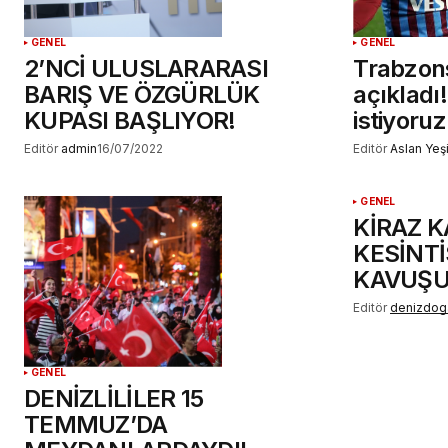
GENEL
GENEL
2’NCİ ULUSLARARASI
Trabzons
BARIŞ VE ÖZGÜRLÜK
açıkladı
KUPASI BAŞLIYOR!
istiyoruz
Editör
admin
16/07/2022
Editör
Aslan Yeşi
GENEL
KİRAZ 
KESİNTİ
KAVUŞ
Editör
denizdog
GENEL
DENİZLİLİLER 15
TEMMUZ’DA