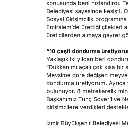
konusunda beni hızlandırdı. T
Belediyesi sayesinde kesişti. Ö
Sosyal Girişimcilik programın
Emiralem’de ürettiği çilekleri
üreticilerden almaya gayret g
“10 çeşit dondurma üretiyor
Yaklaşık iki yıldan beri dondur
“Dükkanımı açalı çok kısa bir
Mevsime göre değişen meyve çe
dondurma üretiyorum. Ayrıca ve
bulunuyor. 8 metrekarelik min
Başkanımız Tunç Soyer’i ve Ne
girişimcilere verdikleri destek
İzmir Büyükşehir Belediyesi Me