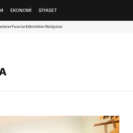
M
EKONOMİ
SİYASET
siteler
Fuarlar
Etkinlikler
Stüdyolar
HA