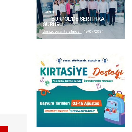
GENEL
BURPOL’DE SERTİFİKA
GURURU
denizdogan tarafından
19/07/2024