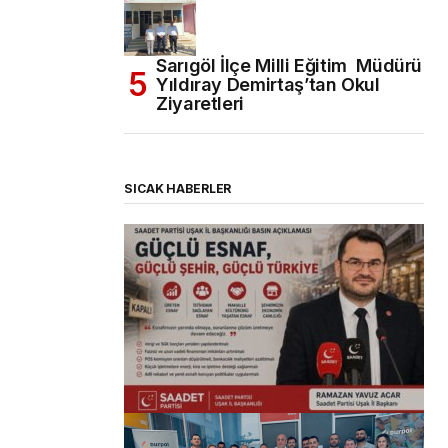
Sarıgöl İlçe Milli Eğitim Müdürü
Yıldıray Demirtaş’tan Okul
Ziyaretleri
SICAK HABERLER
(başlıksız)
Alaattin Karahan tarafından
14/07/2026