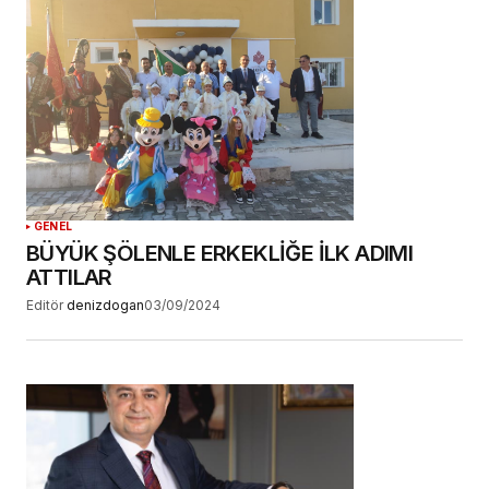
adım, e-posta adresim ve site adresim bu
tarayıcıya kaydedilsin.
YORUM GÖNDER
GENEL
BÜYÜK ŞÖLENLE ERKEKLİĞE İLK ADIMI
ATTILAR
Editör
denizdogan
03/09/2024