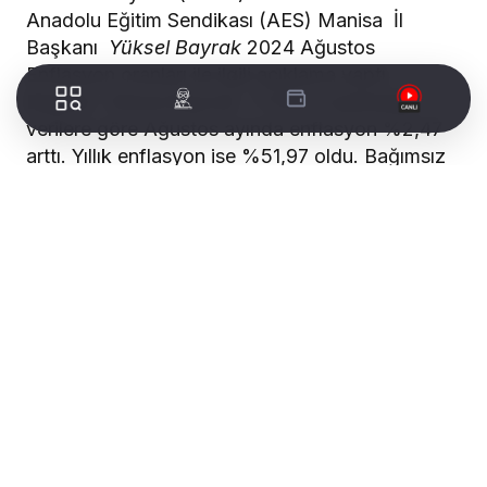
Anadolu Eğitim Sendikası (AES) Manisa İl
Başkanı
Yüksel Bayrak
2024 Ağustos
Enflasyon oranları ile ilgili açıklama yaptı.
Başkan
Yüksel Bayrak “
TÜİK in açıkladığı
verilere göre Ağustos ayında enflasyon %2,47
arttı. Yıllık enflasyon ise %51,97 oldu. Bağımsız
araştırma şirketi ENAG’a göre ise Ağustos
ayında enflasyon % 3,47 yıllık enflasyon ise %
90,35 olarak açıklanmıştır. Yılın ilk altı ayı için
alınan artış sadece %15 iken altı aylık enflasyon
TÜİK’e göre %24,73 olmuş ve her zaman
olduğu gibi kamu çalışanları ve emeklileri
enflasyon karşısında ezilmiştir.
WORLDTURK REKLAM ALANI