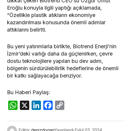
dikkat çeken Biotrend CEO’su Özgür Umut
Eroğlu konuyla ilgili yaptığı açıklamada,
“Özellikle plastik atıkların ekonomiye
kazandırılması konusunda önemli adımlar
attıklarını belirtti.
Bu yeni yatırımlarla birlikte, Biotrend Enerji’nin
İzmir’deki varlığı daha da güçlenirken, çevre
dostu teknolojilere yapılan bu dev adım,
bölgenin sürdürülebilirlik hedeflerine de önemli
bir katkı sağlayacağa benziyor.
Bu Haberi Paylaş:
WhatsApp
X
LinkedIn
Facebook
Copy
Link
Editör
denizdogan
Yayınlandı
Eylül 03, 2024