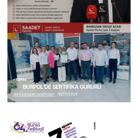
(başlıksız)
Alaattin Karahan tarafından
14/07/2026
GENEL
BURPOL’DE SERTİFİKA GURURU
denizdogan tarafından
19/07/2024