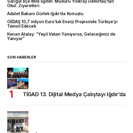
Sarıgöl İlçe Milli Eğitim Müdürü Yıldıray Demirtaş’tan
Okul Ziyaretleri
Adalet Bakanı Gürlek Iğdır’da Konuştu
OEDAŞ 10,7 milyon Euro’luk Enerji Projesinde Türkiye’yi
Temsil Edecek
Kenan Atalay: “Yeşil Vatan Yanıyorsa, Geleceğimiz de
Yanıyor”
SON HABERLER
TİGAD 13. Dijital Medya Çalıştayı Iğdır’da