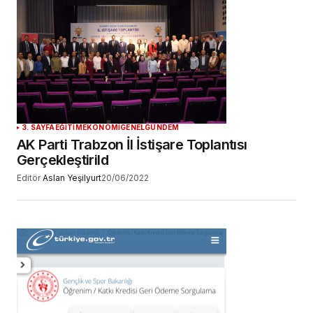
3. SAYFA
EĞİTİM
EKONOMİ
GENEL
GÜNDEM
AK Parti Trabzon İl İstişare Toplantısı
Gerçekleştirild
Editör
Aslan Yeşilyurt
20/06/2022