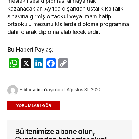
meslek lisesi diploması almaya hak
kazanacaklar. Ayrıca dışarıdan ustalık kalfalık
sınavına girmiş ortaokul veya imam hatip
ortaokulu mezunu kişilerde diploma programına
dahil olarak diploma alabileceklerdir.
Bu Haberi Paylaş:
WhatsApp
X
LinkedIn
Facebook
Copy
Link
Editör
admin
Yayınlandı
Ağustos 31, 2020
ADD A COMMENT
Bültenimize abone olun,
E-posta adresiniz yayınlanmayacak.
Gerekli
alanlar
*
ile işaretlenmişlerdir