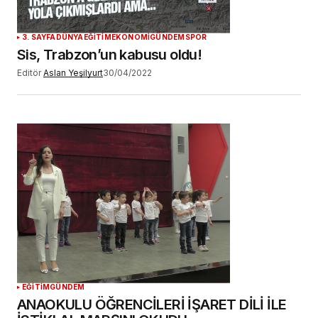
YORUM GÖNDER
3. SAYFA
DÜNYA
EĞİTİM
EKONOMİ
GÜNDEM
SPOR
Sis, Trabzon’un kabusu oldu!
Editör
Aslan Yeşilyurt
30/04/2022
EĞİTİM
GÜNDEM
ANAOKULU ÖĞRENCİLERİ İŞARET DİLİ İLE