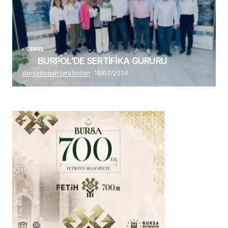
GENEL
BURPOL’DE SERTİFİKA GURURU
denizdogan tarafından
19/07/2024