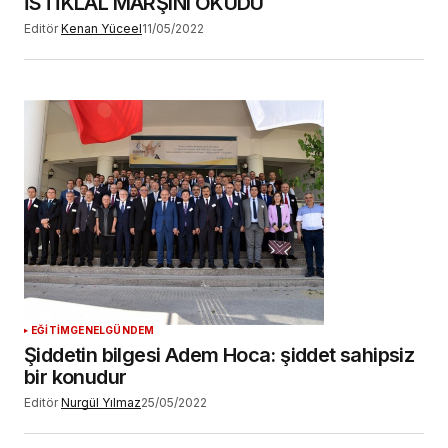
İSTİKLAL MARŞINI OKUDU
Editör
Kenan Yüceel
11/05/2022
EĞİTİM
GENEL
GÜNDEM
Şiddetin bilgesi Adem Hoca: şiddet sahipsiz
bir konudur
Editör
Nurgül Yılmaz
25/05/2022