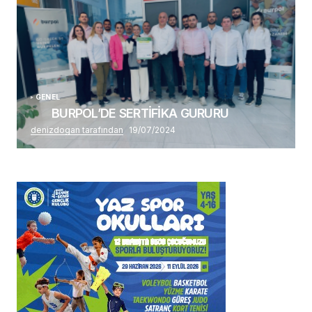
GENEL
BURPOL’DE SERTİFİKA GURURU
denizdogan tarafından
19/07/2024