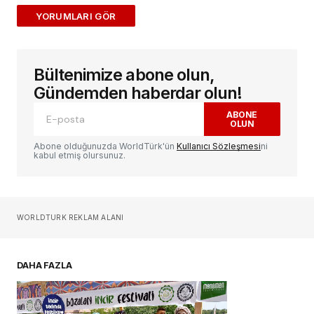
ADD A COMMENT
Bültenimize abone olun,
E-posta adresiniz yayınlanmayacak.
Gerekli
alanlar
*
ile işaretlenmişlerdir
Gündemden haberdar olun!
ABONE
OLUN
Yorum
*
Abone olduğunuzda WorldTürk'ün
Kullanıcı Sözleşmesi
ni
kabul etmiş olursunuz.
Sizin adınız
*
WORLDTURK REKLAM ALANI
E-postanız
*
DAHA FAZLA
Daha sonraki yorumlarımda kullanılması için
adım, e-posta adresim ve site adresim bu