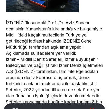
İZDENİZ filosundaki Prof. Dr. Aziz Sancar
gemisinin Yunanistan’a kiralandığı ve bu gemiyle
Midilli’deki kaçak mültecilerin Türkiye’ye
getirileceği iddiası hakkında İZDENİZ Genel
Müdürlüğü tarafından açıklama yapıldı.
Açıklamada şu ifadelere yer verildi:
İzmir – Midilli Deniz Seferleri, İzmir Büyükşehir
Belediyesi ve bağlı iştiraki İzmir Deniz İşletmeleri
A.Ş (İZDENİZ) tarafından, İzmir ile Ege adaları
arasında deniz köprüsü oluşturmak, deniz
turizmini canlandırmak amacı ile başlatılmıştır.
Seferler, 2022 yılından itibaren de sektörde yer
alan firmalarla işbirliği içinde düzenlenmektedir.
Seferler kapsamında bugüne kadar toplam 8 bin
606 bilet satılmış olup, bunlardan sadece 111’i