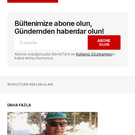
Bültenimize abone olun,
E-posta adresiniz yayınlanmayacak.
Gerekli
alanlar
*
ile işaretlenmişlerdir
Gündemden haberdar olun!
ABONE
OLUN
Yorum
*
Abone olduğunuzda WorldTürk'ün
Kullanıcı Sözleşmesi
ni
kabul etmiş olursunuz.
Sizin adınız
*
WORLDTURK REKLAM ALANI
E-postanız
*
DAHA FAZLA
Daha sonraki yorumlarımda kullanılması için
adım, e-posta adresim ve site adresim bu
tarayıcıya kaydedilsin.