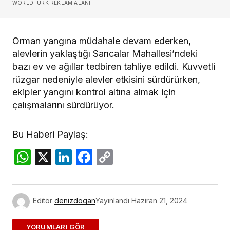
WORLDTURK REKLAM ALANI
Orman yangına müdahale devam ederken,
alevlerin yaklaştığı Sarıcalar Mahallesi’ndeki
bazı ev ve ağıllar tedbiren tahliye edildi. Kuvvetli
rüzgar nedeniyle alevler etkisini sürdürürken,
ekipler yangını kontrol altına almak için
çalışmalarını sürdürüyor.
Bu Haberi Paylaş:
WhatsApp
X
LinkedIn
Facebook
Copy
Link
Editör
denizdogan
Yayınlandı
Haziran 21, 2024
ADD A COMMENT