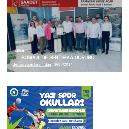
Alaattin Karahan tarafından
14/07/2026
GENEL
BURPOL’DE SERTİFİKA GURURU
denizdogan tarafından
19/07/2024