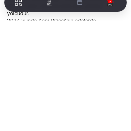
Midilli – İzmir hattında bilet alan yabancı
yolcudur.
2024 yılında Kapı Vizesi’nin adalarda
uygulamaya açılması ile birlikte yolcu sayılarında
ve taleplerde artış yaşanmıştır. Bu sebeple sefer
sayısı artırılmış olup, yeni hatlar planlanmaya
başlanmıştır. Bunun yanı sıra İzmir Büyükşehir
Belediyesi’nin sadece Midilli seferleri ile öncülük
ettiği Uluslararası Hat Projesi, Türkiye genelinde
tüm deniz ulaşım şirketlerine örnek olmuş ve
birçok şirket Ege Adalarına çok sayıda İzmir
çıkışlı turlar düzenlemeye başlamıştır.
İzmir – Midilli seferleri kapsamında kullanılan 2
adet yüksek hızlı katamaran tipi yolcu gemisinin
yanı sıra diğer 13 katamaran tipi yolcu gemimiz,
İzmir Büyükşehir Belediyesi filosuna ait olup,
körfez içi ulaşımda her gün hizmet vermeye
devam etmektedir. Sadece 13 yolcu gemisi,