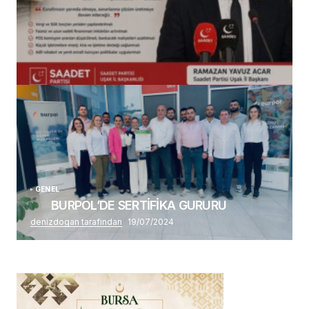
(başlıksız)
Alaattin Karahan tarafından
14/07/2026
GENEL
BURPOL’DE SERTİFİKA GURURU
denizdogan tarafından
19/07/2024