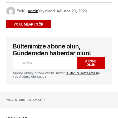
Editör
admin
Yayınlandı
Ağustos 29, 2020
ADD A COMMENT
Bültenimize abone olun,
E-posta adresiniz yayınlanmayacak.
Gerekli
alanlar
*
ile işaretlenmişlerdir
Gündemden haberdar olun!
ABONE
OLUN
Yorum
*
Abone olduğunuzda WorldTürk'ün
Kullanıcı Sözleşmesi
ni
kabul etmiş olursunuz.
Sizin adınız
*
WORLDTURK REKLAM ALANI
E-postanız
*
DAHA FAZLA