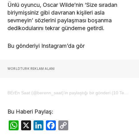
Ünlü oyuncu, Oscar Wilde’nin ‘Size sıradan
biriymişsiniz gibi davranan kişileri asla
sevmeyin’ sözlerini paylaşması boşanma
dedikodularını tekrar gündeme getirdi.
Bu gönderiyi Instagram’da gör
WORLDTURK REKLAM ALANI
BErEn Saat (@berenn_saat)’in paylaştığı bir gönderi (10 Tem, 2019, 3:35öö PDT)
Bu Haberi Paylaş:
WhatsApp
X
LinkedIn
Facebook
Copy
Link