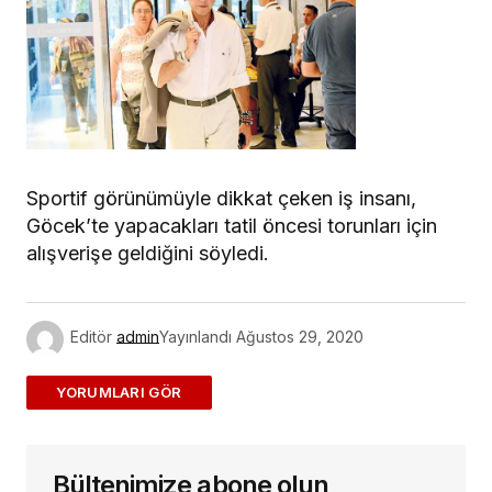
Sportif görünümüyle dikkat çeken iş insanı,
Göcek’te yapacakları tatil öncesi torunları için
alışverişe geldiğini söyledi.
Editör
admin
Yayınlandı
Ağustos 29, 2020
ADD A COMMENT
Bültenimize abone olun,
E-posta adresiniz yayınlanmayacak.
Gerekli