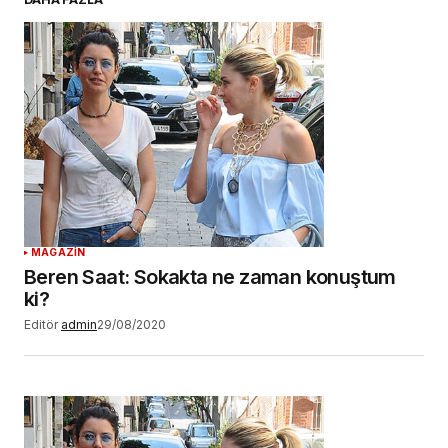
Daha sonraki yorumlarımda kullanılması için
adım, e-posta adresim ve site adresim bu
tarayıcıya kaydedilsin.
YORUM GÖNDER
MAGAZİN
Beren Saat: Sokakta ne zaman konuştum
ki?
Editör
admin
29/08/2020