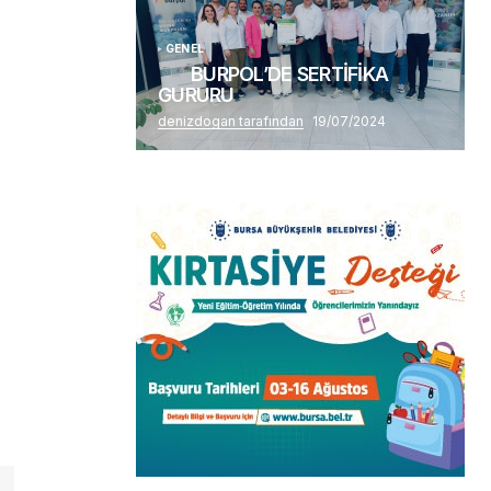
GENEL
BURPOL’DE SERTİFİKA
GURURU
denizdogan tarafından
19/07/2024