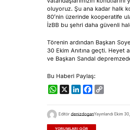
vatandaşlarımızın konutlarını
oluyoruz. Şu ana kadar halk ko
80’nin üzerinde kooperatife u
İzBB bu şehri daha güvenli ha
Törenin ardından Başkan Soye
30 Ekim Anıtına geçti. Heyet 
ve Başkan Sandal depremzede a
Bu Haberi Paylaş:
WhatsApp
X
LinkedIn
Facebo
Copy
Link
Editör
denizdogan
Yayınlandı
Ekim 30
ADD A COMMENT