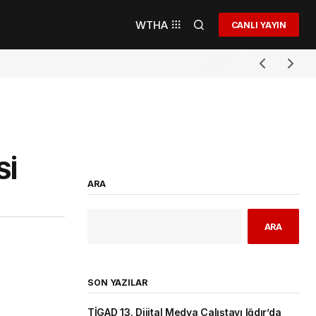
WTHA
CANLI YAYIN
Sİ
ARA
ARA
SON YAZILAR
TİGAD 13. Dijital Medya Çalıştayı Iğdır’da