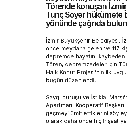
Törende konuşan İzmir
Tunç Soyer hükümete İ
yönünde çağrıda bulun
İzmir Büyükşehir Belediyesi, İzm
önce meydana gelen ve 117 kişi
depremde hayatını kaybedenler
Tören, depremzedeler için Türk
Halk Konut Projesi’nin ilk uy
bugün düzenlendi.
Saygı duruşu ve İstiklal Marşı
Apartmanı Kooperatif Başkanı El
geçmeyi ümit ettiklerini söyley
olarak daha önce hiç inşaat ya