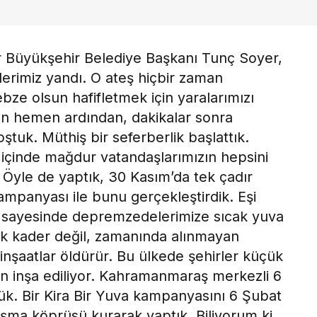
 Büyükşehir Belediye Başkanı Tunç Soyer,
klerimiz yandı. O ateş hiçbir zaman
bze olsun hafifletmek için yaralarımızı
in hemen ardından, dakikalar sonra
ştuk. Müthiş bir seferberlik başlattık.
y içinde mağdur vatandaşlarımızın hepsini
 Öyle de yaptık, 30 Kasım’da tek çadır
kampanyası ile bunu gerçekleştirdik. Eşi
 sayesinde depremzedelerimize sıcak yuva
k kader değil, zamanında alınmayan
 inşaatlar öldürür. Bu ülkede şehirler küçük
in inşa ediliyor. Kahramanmaraş merkezli 6
. Bir Kira Bir Yuva kampanyasını 6 Şubat
ışma köprüsü kurarak yaptık. Biliyorum ki