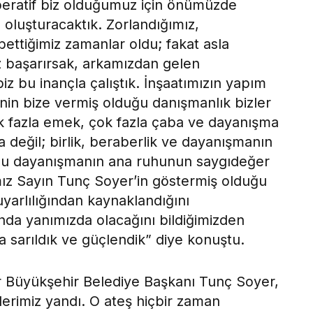
peratif biz olduğumuz için önümüzde
oluşturacaktık. Zorlandığımız,
ttiğimiz zamanlar oldu; fakat asla
z başarırsak, arkamızdan gelen
iz bu inançla çalıştık. İnşaatımızın yapım
nin bize vermiş olduğu danışmanlık bizler
ok fazla emek, çok fazla çaba ve dayanışma
na değil; birlik, beraberlik ve dayanışmanın
bu dayanışmanın ana ruhunun saygıdeğer
ız Sayın Tunç Soyer’in göstermiş olduğu
uyarlılığından kaynaklandığını
a yanımızda olacağını bildiğimizden
 sarıldık ve güçlendik” diye konuştu.
 Büyükşehir Belediye Başkanı Tunç Soyer,
klerimiz yandı. O ateş hiçbir zaman