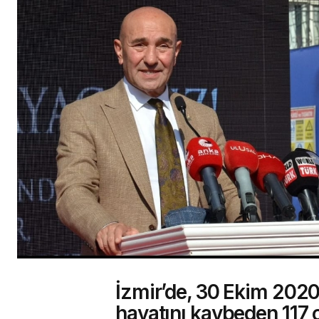
İzmir’de, 30 Ekim 202
hayatını kaybeden 117 c