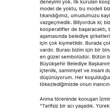
deneyimi yok. İlk kurulan koo
model de yoktu, bu modeli biz 
tıkandığımız, umudumuzu kaybe
vazgeçmedik. Biliyorduk ki; bi
kooperatifler de başaracaktı, b
aşamasında belediye şirketleri
için çok kıymetlidir. Burada ç
vardır. Burası bizim için bir bi
en güzel sembolüdür. Bütün 
Büyükşehir Belediye Başkanım
içtenlik, samimiyet ve insani d
düşünüyorum. Her koşulduğund
tökezlediğimizde onun inancına
Anma töreninde konuşan İzmir
“Tarifsiz bir acı yaşadık. Yüre