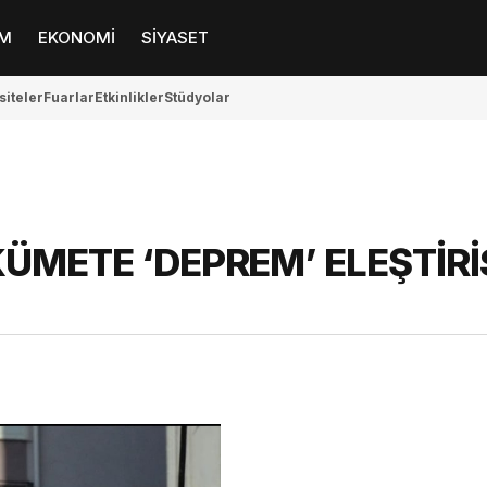
M
EKONOMİ
SİYASET
siteler
Fuarlar
Etkinlikler
Stüdyolar
METE ‘DEPREM’ ELEŞTİRİ