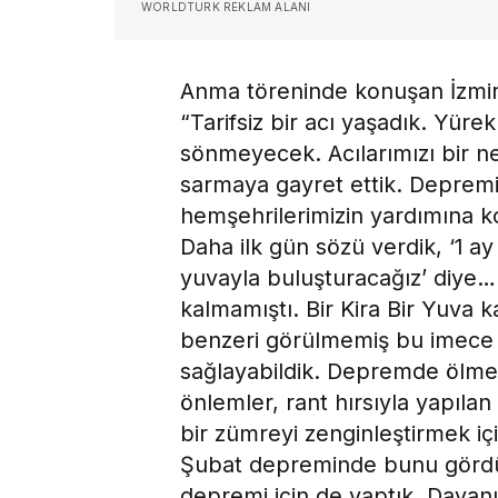
WORLDTURK REKLAM ALANI
Anma töreninde konuşan İzmir
“Tarifsiz bir acı yaşadık. Yüre
sönmeyecek. Acılarımızı bir ne
sarmaya gayret ettik. Deprem
hemşehrilerimizin yardımına ko
Daha ilk gün sözü verdik, ‘1 a
yuvayla buluşturacağız’ diye…
kalmamıştı. Bir Kira Bir Yuva 
benzeri görülmemiş bu imece
sağlayabildik. Depremde ölme
önlemler, rant hırsıyla yapılan
bir zümreyi zenginleştirmek iç
Şubat depreminde bunu gördük
depremi için de yaptık. Dayan