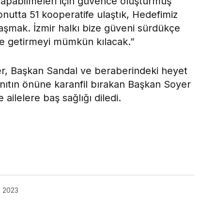
 yapabilmeleri için güvence oluşturmuş
nutta 51 kooperatife ulaştık, Hedefimiz
laşmak. İzmir halkı bize güveni sürdükçe
le getirmeyi mümkün kılacak.”
r, Başkan Sandal ve beraberindeki heyet
anıtın önüne karanfil bırakan Başkan Soyer
ilelere baş sağlığı diledi.
ok
, 2023