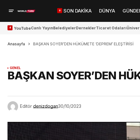
SON DAKİKA
DÜNYA
GÜNDE
Canlı Yayın
Belediyeler
Dernekler
Ticaret Odaları
Üniver
YouTube
Anasayfa
BAŞKAN SOYER’DEN HÜKÜMETE ‘DEPREM’ ELEŞTİRİSİ
GENEL
BAŞKAN SOYER’DEN HÜKÜ
Editör
denizdogan
30/10/2023