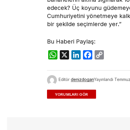
edecek? Üç koyunu güdemeyen
Cumhuriyetini yönetmeye kalk
bir şekilde seçimlerde yer.”
Bu Haberi Paylaş:
WhatsApp
X
LinkedIn
Facebo
Copy
Link
Editör
denizdogan
Yayınlandı
Temmuz 
ADD A COMMENT
E-posta adresiniz yayınlanmayac