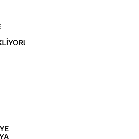
E
KLİYOR!
İYE
’YA