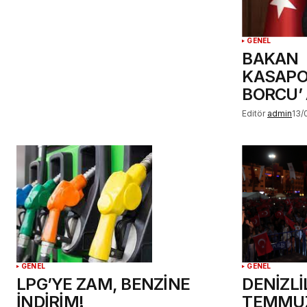
GENEL
BAKAN
KASAPO
BORCU’
Editör
admin
13/
GENEL
GENEL
LPG’YE ZAM, BENZİNE
DENİZLİL
İNDİRİM!
TEMMU