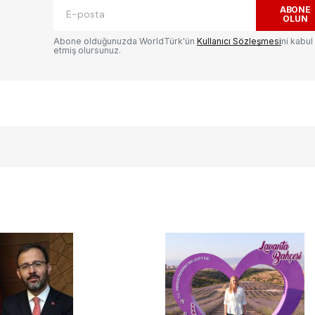
ABONE
OLUN
Abone olduğunuzda WorldTürk'ün
Kullanıcı Sözleşmesi
ni kabul
etmiş olursunuz.
E-postanız
*
ılması
te
.