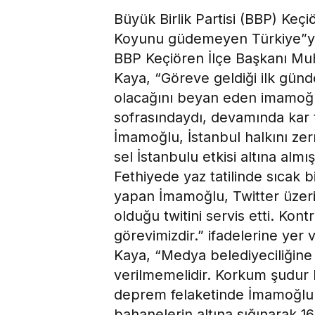
Büyük Birlik Partisi (BBP) Ke
Koyunu güdemeyen Türkiye”yi
BBP Keçiören İlçe Başkanı Mu
Kaya, “Göreve geldiği ilk günde
olacağını beyan eden imamoğlu;
sofrasındaydı, devamında kar 
İmamoğlu, İstanbul halkını ze
sel İstanbulu etkisi altına al
Fethiyede yaz tatilinde sıcak b
yapan İmamoğlu, Twitter üzeri
olduğu twitini servis etti. Kon
görevimizdir.” ifadelerine yer v
Kaya, “Medya belediyeciliğine 
verilmemelidir. Korkum şudur ki
deprem felaketinde İmamoğlu zi
bahanelerin altına sığınarak 1