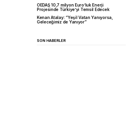
OEDAŞ 10,7 milyon Euro’luk Enerji
Projesinde Türkiye’yi Temsil Edecek
Kenan Atalay: “Yeşil Vatan Yanıyorsa,
Geleceğimiz de Yanıyor”
SON HABERLER
TİGAD 13. Dijital Medya
Çalıştayı Iğdır’da
Sarıgöl İlçe Milli Eğitim Müdürü
Yıldıray Demirtaş’tan Okul
Ziyaretleri