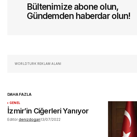
Bültenimize abone olun,
Yorum
*
Gündemden haberdar olun!
Sizin adınız
*
Daha sonraki yorumlarımda kullan
WORLDTURK REKLAM ALANI
için adım, e-posta adresim ve si
adresim bu tarayıcıya kaydedilsin
DAHA FAZLA
GENEL
İzmir’in Ciğerleri Yanıyor
YORUM GÖNDER
Editör
denizdogan
13/07/2022