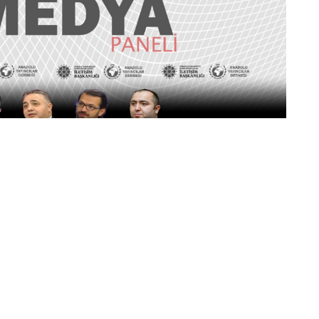
hipliğinde Ulucanlar Cezaevinde
Ankara Temsilcisi Zafer Şahin, Akşam
n Pazarcı,Kanal 7 Ankara Temsilcisi
ara Temsilcisi Hacı Yakışıklı ve
ubu Başkanı Agil Alesker konuşmacı