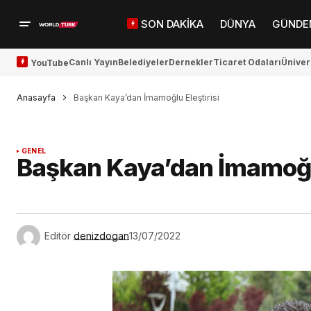
SON DAKİKA
DÜNYA
GÜNDE
Canlı Yayın
Belediyeler
Dernekler
Ticaret Odaları
Üniver
YouTube
Anasayfa
Başkan Kaya’dan İmamoğlu Eleştirisi
GENEL
Başkan Kaya’dan İmamoğlu
Editör
denizdogan
13/07/2022