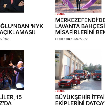
GENEL
MERKEZEFENDİ’D
ĞLU’NDAN ‘KYK
LAVANTA BAHÇESİ
 AÇIKLAMASI!
MİSAFİRLERİNİ BE
07/2022
Editör
admin
13/07/2022
GENEL
İLER, 15
BÜYÜKŞEHİR İTFA
Z’DA
EKİPLERİNİ DATÇA