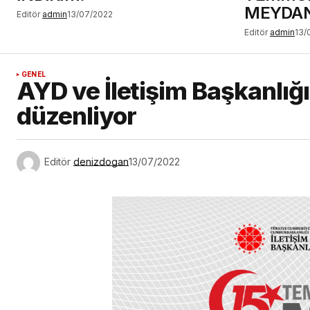
MEYDAN
Editör
admin
13/07/2022
Editör
admin
13/
GENEL
AYD ve İletişim Başkanlı
düzenliyor
Editör
denizdogan
13/07/2022