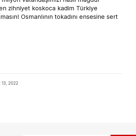
 zihniyet koskoca kadim Türkiye
masın! Osmanlının tokadını ensesine sert
ok
13, 2022
ak.
Gerekli alanlar
*
ile işaretlenmişlerdir