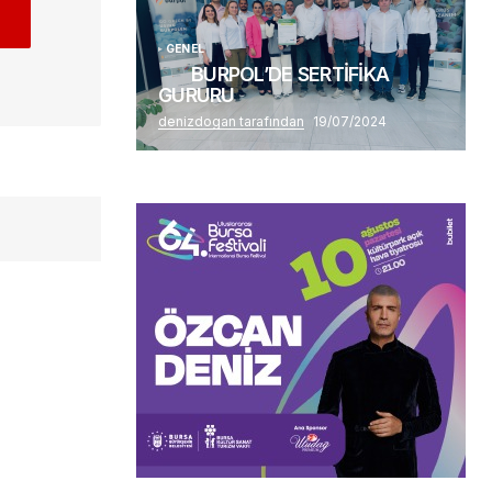
GENEL
BURPOL’DE SERTİFİKA
GURURU
denizdogan tarafından
19/07/2024