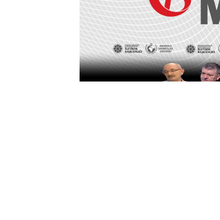
Altındağ Belediyesi’nin ev sa
düzenlenecek panele Kanal D 
Gazetesi Ankara Temsilcisi Emi
Mehmet Acet, Akit Gazetesi Ank
Azerbaycan Yeniçağ Medya Gr