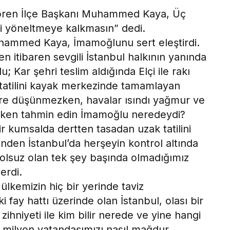
çiören İlçe Başkanı Muhammed Kaya, Üç
 yöneltmeye kalkmasın” dedi.
hammed Kaya, İmamoğlunu sert eleştirdi.
n itibaren sevgili İstanbul halkının yanında
 Kar şehri teslim aldığında Elçi ile rakı
tatilini kayak merkezinde tamamlayan
rre düşünmezken, havalar ısındı yağmur ve
mışken tahmin edin İmamoğlu neredeydi?
ir kumsalda dertten tasadan uzak tatilini
nden İstanbul’da herşeyin kontrol altında
trolsuz olan tek şey başında olmadığımız
erdi.
ülkemizin hiç bir yerinde taviz
 fay hattı üzerinde olan İstanbul, olası bir
hniyeti ile kim bilir nerede ve yine hangi
6 milyon vatandaşımızı nasıl mağdur