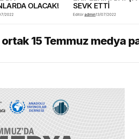
LARDA OLACAK!
SEVK ETTİ
07/2022
Editör
admin
13/07/2022
ğı ortak 15 Temmuz medya pa