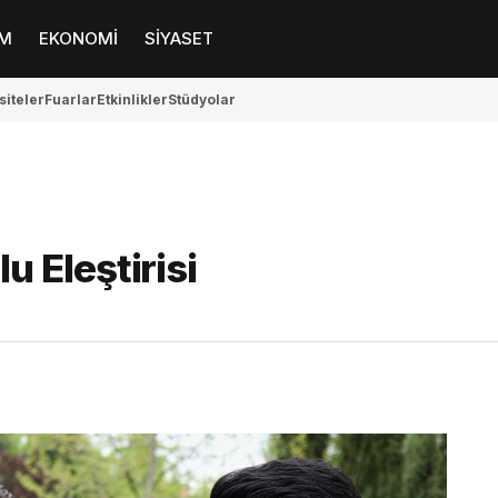
M
EKONOMİ
SİYASET
siteler
Fuarlar
Etkinlikler
Stüdyolar
 Eleştirisi