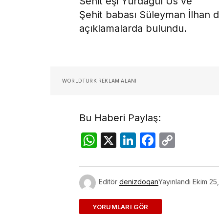
Sehit eşi Yurdagül Us ve
Şehit babası Süleyman İlhan d
açıklamalarda bulundu.
WORLDTURK REKLAM ALANI
Bu Haberi Paylaş:
WhatsApp
X
LinkedIn
Facebo
Copy
Link
Editör
denizdogan
Yayınlandı
Ekim 25
ADD A COMMENT