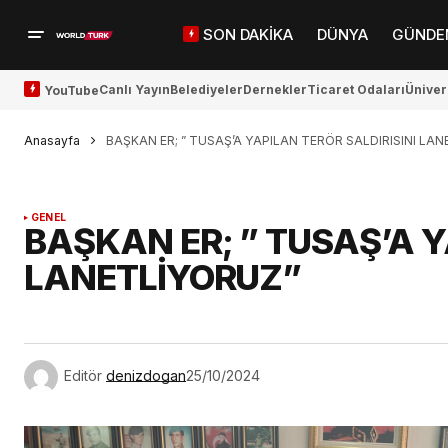
SON DAKİKA
DÜNYA
GÜNDE
Canlı Yayın
Belediyeler
Dernekler
Ticaret Odaları
Üniver
YouTube
Anasayfa
BAŞKAN ER; ” TUSAŞ’A YAPILAN TERÖR SALDIRISINI LA
GENEL
BAŞKAN ER; ” TUSAŞ’A Y
LANETLİYORUZ”
Editör
denizdogan
25/10/2024