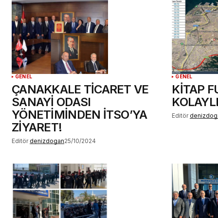
YORUM GÖNDER
GENEL
GENEL
ÇANAKKALE TİCARET VE
KİTAP 
SANAYİ ODASI
KOLAYLI
YÖNETİMİNDEN İTSO’YA
Editör
denizdog
ZİYARET!
Editör
denizdogan
25/10/2024