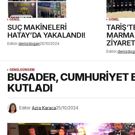
GENEL
GENEL
SUÇ MAKİNELERİ
TARİŞ’T
HATAY’DA YAKALANDI!
MARMAR
ZİYARET
Editör
denizdogan
25/10/2024
Editör
denizdog
GENEL
GÜNDEM
BUSADER, CUMHURİYET 
KUTLADI
Editör
Azra Karaca
25/10/2024