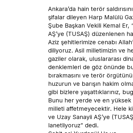
Ankara’da hain terör saldırısın
şifalar dileyen Harp Malülü Gaz
Şube Başkan Vekili Kemal Er, 
AŞ’ye (TUSAŞ) düzenlenen hain 
Aziz şehitlerimize cenabı Allah’
diliyoruz. Asil milletimizin ve h
gaziler olarak, uluslararası din
denklemleri de göz önünde bu
bırakmasını ve terör örgütünün
huzurun ve barışın hakim olma
gibi bizlere yaşattıklarınız, bu
Bunu her yerde ve en yüksek s
milleti affetmeyecektir. Hele k
ve Uzay Sanayii AŞ’ye (TUSAŞ) 
lanetliyoruz” dedi.