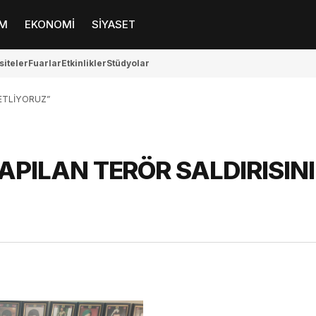
M
EKONOMİ
SİYASET
siteler
Fuarlar
Etkinlikler
Stüdyolar
NETLİYORUZ”
APILAN TERÖR SALDIRISINI