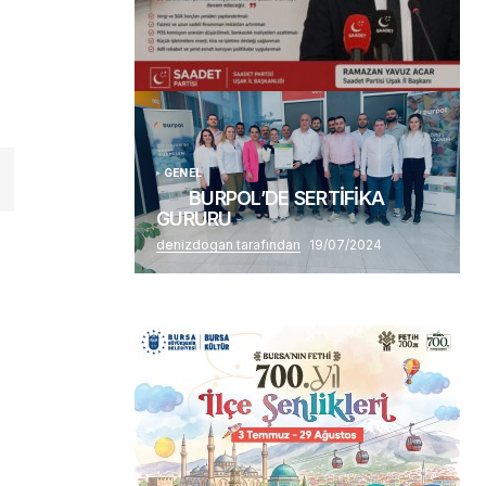
(başlıksız)
Alaattin Karahan tarafından
14/07/2026
GENEL
BURPOL’DE SERTİFİKA
GURURU
denizdogan tarafından
19/07/2024