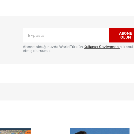
ak.
Gerekli alanlar
*
ile işaretlenmişlerdir
ABONE
OLUN
Abone olduğunuzda WorldTürk'ün
Kullanıcı Sözleşmesi
ni kabul
etmiş olursunuz.
E-postanız
*
ılması
te
.