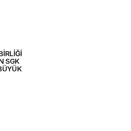
BİRLİĞİ
N SGK
 BÜYÜK