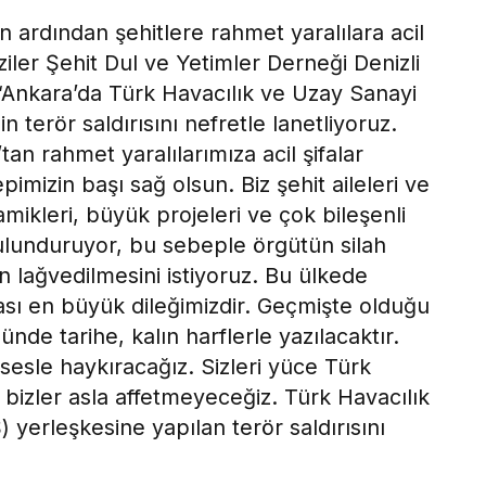
ın ardından şehitlere rahmet yaralılara acil
iler Şehit Dul ve Yetimler Derneği Denizli
“Ankara’da Türk Havacılık ve Uzay Sanayi
terör saldırısını nefretle lanetliyoruz.
tan rahmet yaralılarımıza acil şifalar
epimizin başı sağ olsun. Biz şehit aileleri ve
amikleri, büyük projeleri ve çok bileşenli
lunduruyor, bu sebeple örgütün silah
 lağvedilmesini istiyoruz. Bu ülkede
sı en büyük dileğimizdir. Geçmişte olduğu
günde tarihe, kalın harflerle yazılacaktır.
esle haykıracağız. Sizleri yüce Türk
i bizler asla affetmeyeceğiz. Türk Havacılık
yerleşkesine yapılan terör saldırısını