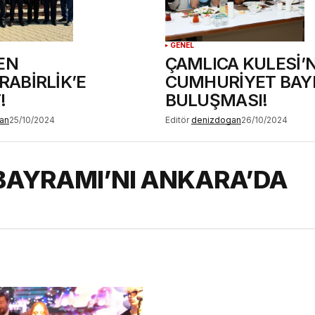
GENEL
EN
ÇAMLICA KULESİ’
ABİRLİK’E
CUMHURİYET BAY
!
BULUŞMASI!
an
25/10/2024
Editör
denizdogan
26/10/2024
BAYRAMI’NI ANKARA’DA