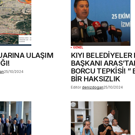
GENEL
FUARINA ULAŞIM
KIYI BELEDİYELER 
ĞI!
BAŞKANI ARAS’TA
BORCU TEPKİSİ! ”
an
25/10/2024
BİR HAKSIZLIK
Editör
denizdogan
25/10/2024