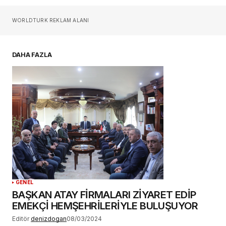
Sizin adınız
*
WORLDTURK REKLAM ALANI
E-postanız
*
DAHA FAZLA
Daha sonraki yorumlarımda kullanılması için
adım, e-posta adresim ve site adresim bu
tarayıcıya kaydedilsin.
YORUM GÖNDER
GENEL
BAŞKAN ATAY FİRMALARI ZİYARET EDİP
EMEKÇİ HEMŞEHRİLERİYLE BULUŞUYOR
Editör
denizdogan
08/03/2024