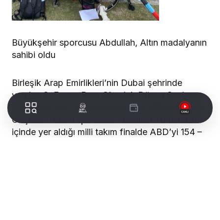
Büyükşehir sporcusu Abdullah, Altın madalyanın
sahibi oldu
Birleşik Arap Emirlikleri’nin Dubai şehrinde
yapılan 8. Fazza Para Okçuluk Dünya Sıralama
Turnuvası’nda Denizli Büyükşehir Belediyespor
Okçuluk Takımı sporcusu Abdullah Yorulmaz’ın
içinde yer aldığı milli takım finalde ABD’yi 154 –
146 skor ile mağlup ederek altın madalyanın
sahibi oldu.
02-07 Mart 2024 tarihleri arasında Birleşik Arap
Emirlikleri’nin Dubai şehrinde yapılan 8. Fazza
Para Okçuluk Dünya Sıralama Turnuvası’nda