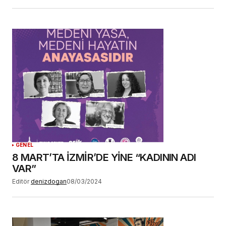
GENEL
8 MART’TA İZMİR’DE YİNE “KADININ ADI
VAR”
Editör
denizdogan
08/03/2024