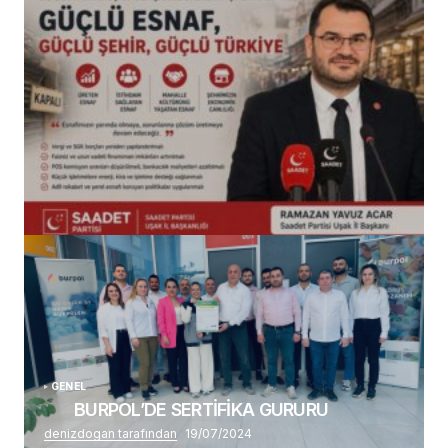
(başlıksız)
Alaattin Karahan tarafından
14/07/2026
GENEL
BURPOL’DE SERTİFİKA GURURU
denizdogan tarafından
19/07/2024