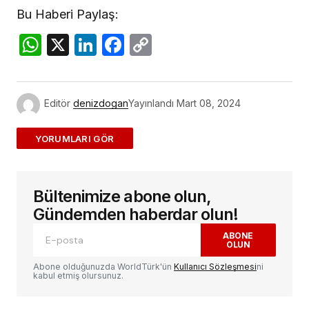
Bu Haberi Paylaş:
WhatsApp
X
LinkedIn
Facebook
Copy
Link
Editör
denizdogan
Yayınlandı
Mart 08, 2024
ADD A COMMENT
Bültenimize abone olun,
E-posta adresiniz yayınlanmayacak.
Gerekli
alanlar
*
ile işaretlenmişlerdir
Gündemden haberdar olun!
ABONE
OLUN
Yorum
*
Abone olduğunuzda WorldTürk'ün
Kullanıcı Sözleşmesi
ni
kabul etmiş olursunuz.