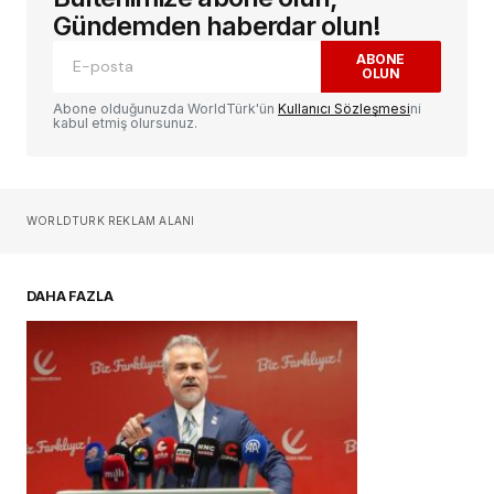
alanlar
*
ile işaretlenmişlerdir
Gündemden haberdar olun!
ABONE
OLUN
Yorum
*
Abone olduğunuzda WorldTürk'ün
Kullanıcı Sözleşmesi
ni
kabul etmiş olursunuz.
Sizin adınız
*
WORLDTURK REKLAM ALANI
E-postanız
*
DAHA FAZLA
Daha sonraki yorumlarımda kullanılması için
adım, e-posta adresim ve site adresim bu
tarayıcıya kaydedilsin.