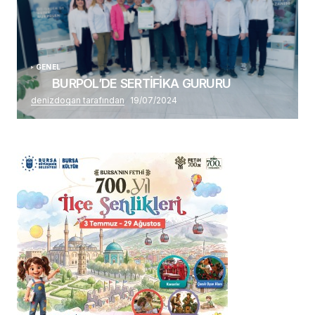
GENEL
BURPOL’DE SERTİFİKA GURURU
denizdogan tarafından
19/07/2024