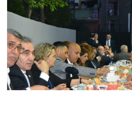
Kamera/Güngör Berat Saltan
İzmir Hanaklılar Kültür ve Yar