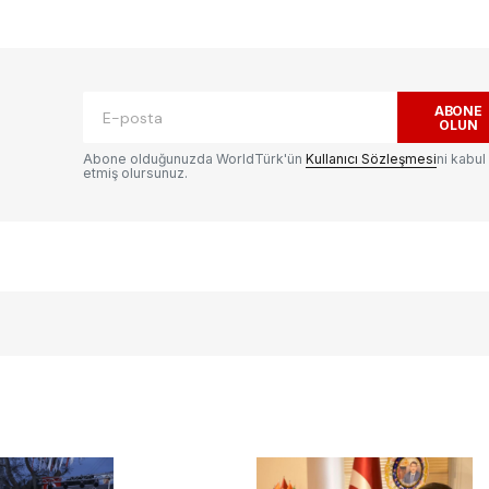
ak.
Gerekli alanlar
*
ile işaretlenmişlerdir
ABONE
OLUN
Abone olduğunuzda WorldTürk'ün
Kullanıcı Sözleşmesi
ni kabul
etmiş olursunuz.
E-postanız
*
ılması
te
.