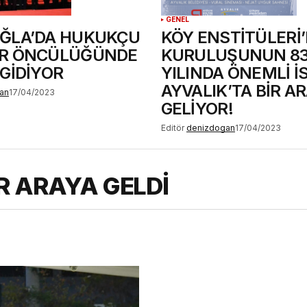
GENEL
ĞLA’DA HUKUKÇU
KÖY ENSTİTÜLERİ’
R ÖNCÜLÜĞÜNDE
KURULUŞUNUN 83
GİDİYOR
YILINDA ÖNEMLİ İ
AYVALIK’TA BİR A
an
17/04/2023
GELİYOR!
Editör
denizdogan
17/04/2023
R ARAYA GELDİ