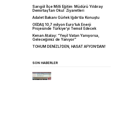
Sarıgöl İlçe Milli Eğitim Müdürü Yıldıray
Demirtaş’tan Okul Ziyaretleri
Adalet Bakanı Gürlek Iğdır’da Konuştu
OEDAŞ 10,7 milyon Euro’luk Enerji
Projesinde Türkiye’yi Temsil Edecek
Kenan Atalay: “Yeşil Vatan Yanıyorsa,
Geleceğimiz de Yanıyor”
TOHUM DENİZLİ’DEN, HASAT AFYON’DAN!
SON HABERLER
Sarıgöl İlçe Milli Eğitim Müdürü
Yıldıray Demirtaş’tan Okul
Ziyaretleri