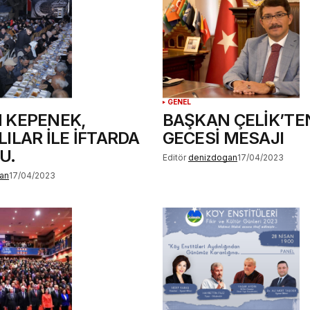
GENEL
 KEPENEK,
BAŞKAN ÇELİK’TE
ILAR İLE İFTARDA
GECESİ MESAJI
U.
Editör
denizdogan
17/04/2023
an
17/04/2023