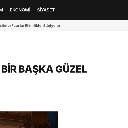
M
EKONOMİ
SİYASET
siteler
Fuarlar
Etkinlikler
Stüdyolar
BİR BAŞKA GÜZEL