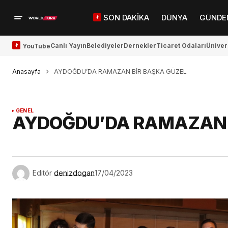
SON DAKİKA
DÜNYA
GÜNDE
Canlı Yayın
Belediyeler
Dernekler
Ticaret Odaları
Üniver
YouTube
Anasayfa
AYDOĞDU’DA RAMAZAN BİR BAŞKA GÜZEL
GENEL
AYDOĞDU’DA RAMAZAN 
Editör
denizdogan
17/04/2023