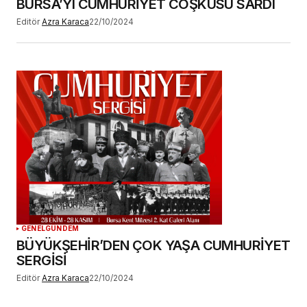
BURSA’YI CUMHURİYET COŞKUSU SARDI
Editör
Azra Karaca
22/10/2024
GENEL
GÜNDEM
BÜYÜKŞEHİR’DEN ÇOK YAŞA CUMHURİYET
SERGİSİ
Editör
Azra Karaca
22/10/2024