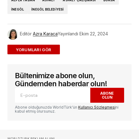
ALPER TABAN
ASFALT
ASFALT ÇALIŞMASI
BURSA
INEGÖL
INEGÖL BELEDIYESI
Editör
Azra Karaca
Yayınlandı
Ekim 22, 2024
ADD A COMMENT
Bültenimize abone olun,
E-posta adresiniz yayınlanmayacak.
Gerekli
alanlar
*
ile işaretlenmişlerdir
Gündemden haberdar olun!
ABONE
OLUN
Yorum
*
Abone olduğunuzda WorldTürk'ün
Kullanıcı Sözleşmesi
ni
kabul etmiş olursunuz.
Sizin adınız
*
WORLDTURK REKLAM ALANI