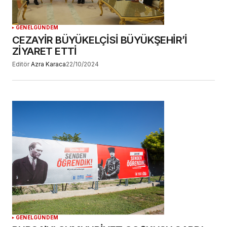
GENEL
GÜNDEM
CEZAYİR BÜYÜKELÇİSİ BÜYÜKŞEHİR’İ
ZİYARET ETTİ
Editör
Azra Karaca
22/10/2024
GENEL
GÜNDEM