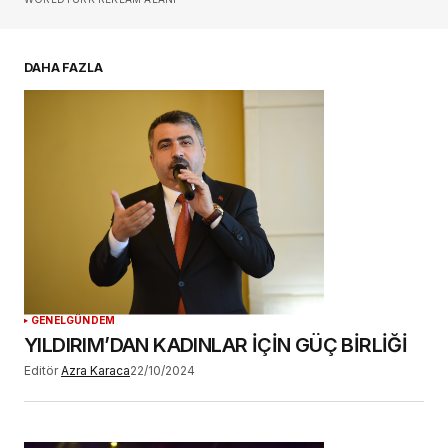
E-postanız
*
DAHA FAZLA
Daha sonraki yorumlarımda kullanılması için
adım, e-posta adresim ve site adresim bu
tarayıcıya kaydedilsin.
YORUM GÖNDER
GENEL
GÜNDEM
YILDIRIM’DAN KADINLAR İÇİN GÜÇ BİRLİĞİ
Editör
Azra Karaca
22/10/2024