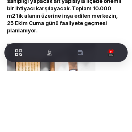
sahipliği yapacak alt yapısıyla ilçede önemli
bir ihtiyacı karşılayacak. Toplam 10.000
m2’lik alanın üzerine inşa edilen merkezin,
25 Ekim Cuma günü faaliyete geçmesi
planlanıyor.
Yeni Kültür Mezkezi Atatürk parkı içerisinde yer
alacak ve 25 Ekim Cuma günü saat: 18.30 da
resmi açılışı gerçekleştirilecek. Merkezin