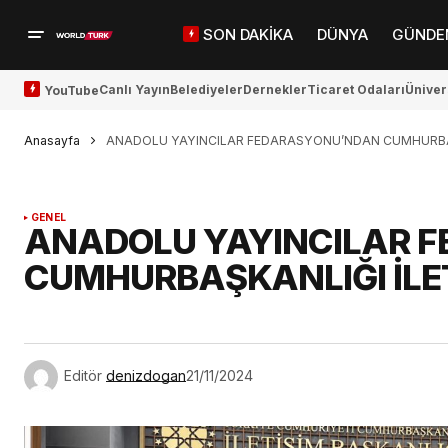
SON DAKİKA
DÜNYA
GÜNDE
Canlı Yayın
Belediyeler
Dernekler
Ticaret Odaları
Üniver
YouTube
Anasayfa
ANADOLU YAYINCILAR FEDARASYONU’NDAN CUMHURBAŞK
GENEL
ANADOLU YAYINCILAR 
CUMHURBAŞKANLIĞI İLE
Editör
denizdogan
21/11/2024