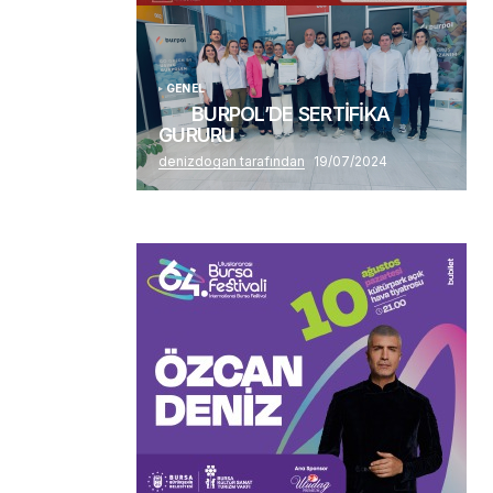
GENEL
BURPOL’DE SERTİFİKA
GURURU
denizdogan tarafından
19/07/2024