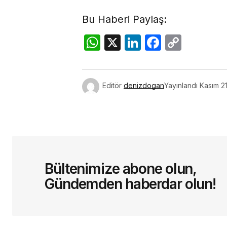
Bu Haberi Paylaş:
WhatsApp
X
LinkedIn
Facebo
Copy
Link
Editör
denizdogan
Yayınlandı
Kasım 2
Bültenimize abone olun,
Gündemden haberdar olun!