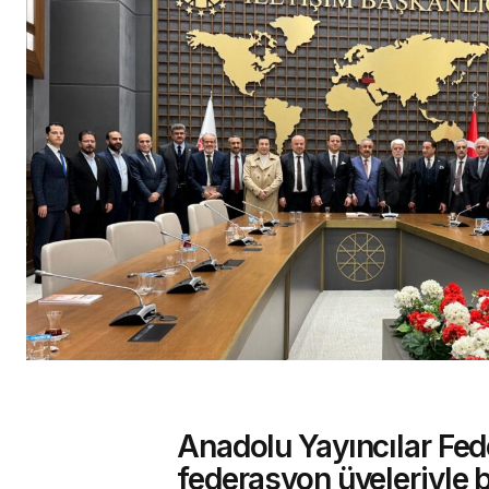
Anadolu Yayıncılar Fe
federasyon üyeleriyle 