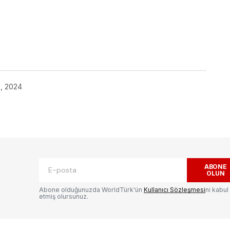
ok
1, 2024
ABONE
OLUN
Abone olduğunuzda WorldTürk'ün
Kullanıcı Sözleşmesi
ni kabul
etmiş olursunuz.