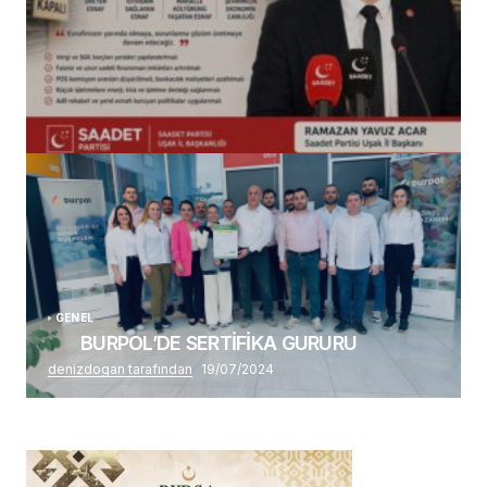
(başlıksız)
Alaattin Karahan tarafından
14/07/2026
GENEL
BURPOL’DE SERTİFİKA GURURU
denizdogan tarafından
19/07/2024