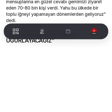
mensuplarına en güzel cevabı gemimizi ziyaret
eden 70-80 bin kişi verdi. Yahu bu ülkede bir
toplu iğneyi yapamayan dönemlerden geliyoruz”
dedi.
“TCG ANADOLU’YU İZMİR’E
UĞURLAYACAĞIZ”
TCG Anadolu üzerinden muhalefete yüklenen
Erdoğan, “TCG Anadolu’yu bugün Karadeniz’e
uğurladık. Daha sonra TCG Anadolu uçak
gemimizi İzmir’e uğurlayacağız. Son 1 hafta-10
gün de İzmir’de kalmasında fayda var. İnşallah
oradan farklı mesajlar vereceğiz TCG
Anadolu’yla. Maket gemi diyen 7’li masanın
mensuplarına en güzel cevabı gemimizi ziyaret
eden 70-80 bin kişi verdi.