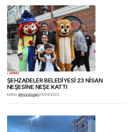
Daha sonraki yorumlarımda kullanılması için
adım, e-posta adresim ve site adresim bu
tarayıcıya kaydedilsin.
YORUM GÖNDER
GENEL
ŞEHZADELER BELEDİYESİ 23 NİSAN
NEŞESİNE NEŞE KATTI
Editör
denizdogan
24/04/2023