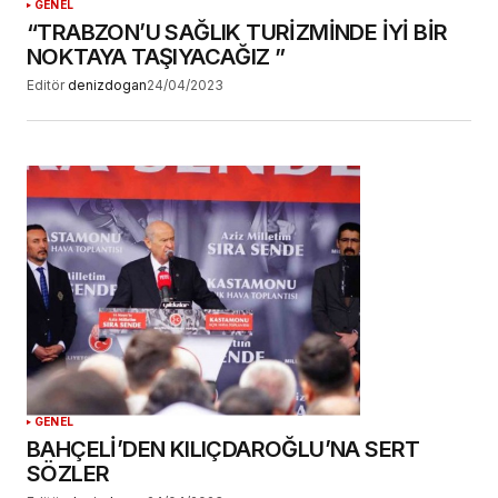
GENEL
“TRABZON’U SAĞLIK TURİZMİNDE İYİ BİR
NOKTAYA TAŞIYACAĞIZ ”
Editör
denizdogan
24/04/2023
GENEL
BAHÇELİ’DEN KILIÇDAROĞLU’NA SERT
SÖZLER