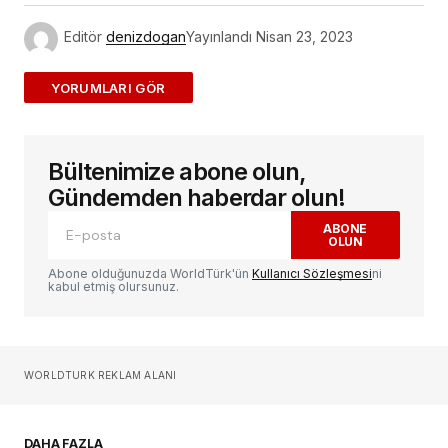
Editör
denizdogan
Yayınlandı
Nisan 23, 2023
ADD A COMMENT
Bültenimize abone olun,
E-posta adresiniz yayınlanmayacak.
Gerekli
alanlar
*
ile işaretlenmişlerdir
Gündemden haberdar olun!
ABONE
OLUN
Yorum
*
Abone olduğunuzda WorldTürk'ün
Kullanıcı Sözleşmesi
ni
kabul etmiş olursunuz.
Sizin adınız
*
WORLDTURK REKLAM ALANI
E-postanız
*
DAHA FAZLA