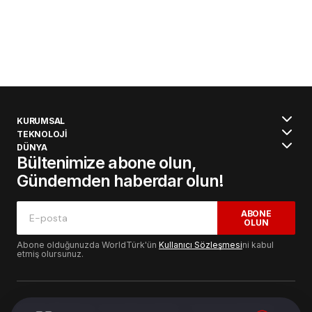
KURUMSAL
TEKNOLOJİ
DÜNYA
Bültenimize abone olun,
Gündemden haberdar olun!
ABONE
OLUN
Abone olduğunuzda WorldTürk'ün
Kullanıcı Sözleşmesi
ni kabul
etmiş olursunuz.
© 2024 WorldTurk. Tüm Hakları Saklıdır. - Tasarım & Geliştirme :