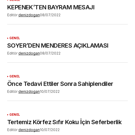
Daha sonraki yorumlarımda kullanılması için
KEPENEK’TEN BAYRAM MESAJI
adım, e-posta adresim ve site adresim bu
tarayıcıya kaydedilsin.
Editör
denizdogan
08/07/2022
GENEL
SOYER’DEN MENDERES AÇIKLAMASI
Editör
denizdogan
08/07/2022
YORUM GÖNDER
GENEL
Önce Tedavi Ettiler Sonra Sahiplendiler
Editör
denizdogan
10/07/2022
GENEL
Tertemiz Körfez Sıfır Koku İçin Seferberlik
Editör
denizdogan
10/07/2022