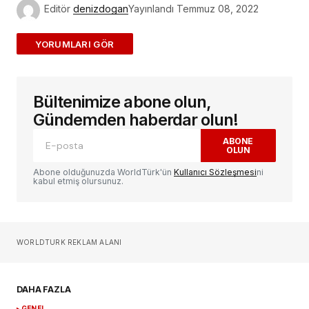
Editör
denizdogan
Yayınlandı
Temmuz 08, 2022
ADD A COMMENT
Bültenimize abone olun,
E-posta adresiniz yayınlanmayacak.
Gerekli
alanlar
*
ile işaretlenmişlerdir
Gündemden haberdar olun!
ABONE
OLUN
Yorum
*
Abone olduğunuzda WorldTürk'ün
Kullanıcı Sözleşmesi
ni
kabul etmiş olursunuz.
Sizin adınız
*
WORLDTURK REKLAM ALANI
E-postanız
*
DAHA FAZLA
GENEL