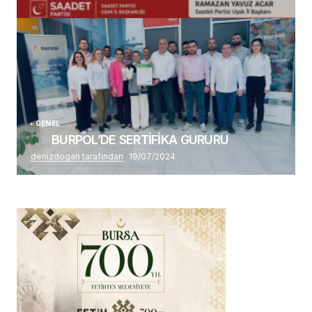
Alaattin Karahan tarafından
14/07/2026
GENEL
BURPOL’DE SERTİFİKA GURURU
denizdogan tarafından
19/07/2024