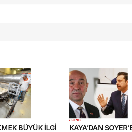
E-postanız
*
ılması
te
.
GENEL
KMEK BÜYÜK İLGİ
KAYA’DAN SOYER’