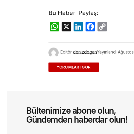
Bu Haberi Paylaş:
WhatsApp
X
LinkedIn
Facebo
Copy
Link
Editör
denizdogan
Yayınlandı
Ağustos
ADD A COMMENT
E-posta adresiniz yayınlanmayac
Bültenimize abone olun,
Yorum
*
Gündemden haberdar olun!