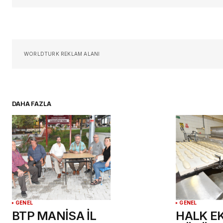
Sizin adınız
*
Daha sonraki yorumlarımda kullan
WORLDTURK REKLAM ALANI
için adım, e-posta adresim ve si
adresim bu tarayıcıya kaydedilsin
DAHA FAZLA
YORUM GÖNDER
GENEL
GENEL
BTP MANİSA İL
HALK E