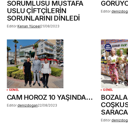
SORUMLUSU MUSTAFA
GÖRÜY
USLU ÇİFTÇİLERİN
Editör
denizdog
SORUNLARINI DİNLEDİ
Editör
Kenan Yüceel
21/08/2023
GENEL
GENEL
CAM HOROZ 10 YAŞINDA…
BOZALAN
COŞKUS
Editör
denizdogan
22/08/2023
SARACA
Editör
denizdog