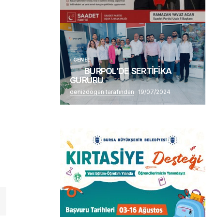
(başlıksız)
Alaattin Karahan tarafından
14/07/2026
GENEL
BURPOL’DE SERTİFİKA
GURURU
denizdogan tarafından
19/07/2024