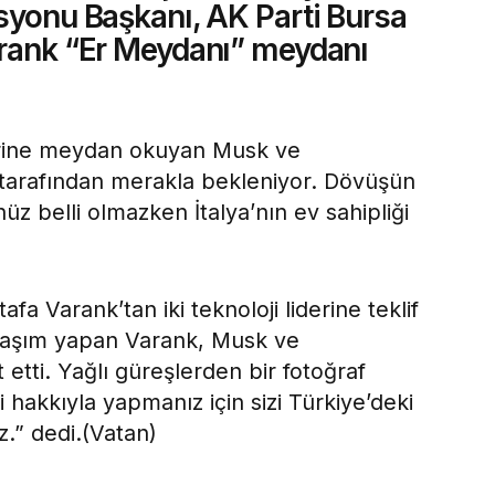
isyonu Başkanı, AK Parti Bursa
arank “Er Meydanı” meydanı
erine meydan okuyan Musk ve
arafından merakla bekleniyor. Dövüşün
üz belli olmazken İtalya’nın ev sahipliği
afa Varank’tan iki teknoloji liderine teklif
ylaşım yapan Varank, Musk ve
etti. Yağlı güreşlerden bir fotoğraf
 hakkıyla yapmanız için sizi Türkiye’deki
.” dedi.(Vatan)