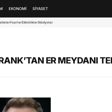
M
EKONOMİ
SİYASET
siteler
Fuarlar
Etkinlikler
Stüdyolar
RANK’TAN ER MEYDANI TEK