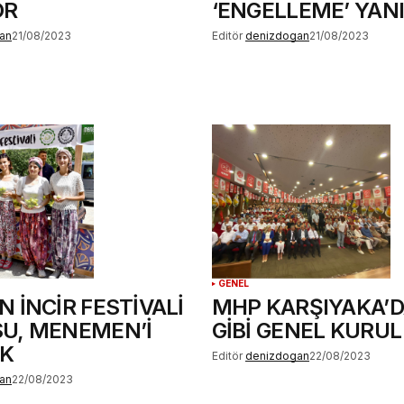
OR
‘ENGELLEME’ YANI
an
21/08/2023
Editör
denizdogan
21/08/2023
GENEL
 İNCİR FESTİVALİ
MHP KARŞIYAKA’D
U, MENEMEN’İ
GİBİ GENEL KURUL
K
Editör
denizdogan
22/08/2023
an
22/08/2023