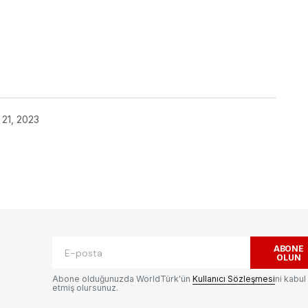
ok
 21, 2023
ak.
Gerekli alanlar
*
ile işaretlenmişlerdir
ABONE
OLUN
Abone olduğunuzda WorldTürk'ün
Kullanıcı Sözleşmesi
ni kabul
etmiş olursunuz.