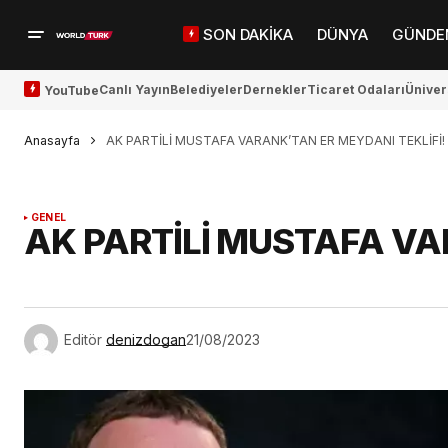
SON DAKİKA
DÜNYA
GÜNDE
Canlı Yayın
Belediyeler
Dernekler
Ticaret Odaları
Üniver
YouTube
Anasayfa
AK PARTİLİ MUSTAFA VARANK’TAN ER MEYDANI TEKLİFİ!
GENEL
AK PARTİLİ MUSTAFA VA
Editör
denizdogan
21/08/2023