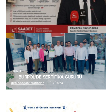
(başlıksız)
Alaattin Karahan tarafından
14/07/2026
GENEL
BURPOL’DE SERTİFİKA GURURU
denizdogan tarafından
19/07/2024