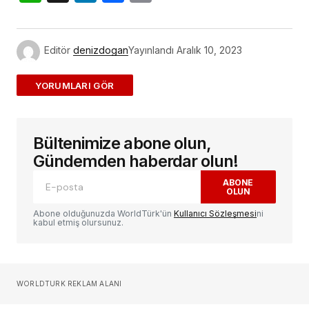
Link
Editör
denizdogan
Yayınlandı
Aralık 10, 2023
ADD A COMMENT
Bültenimize abone olun,
E-posta adresiniz yayınlanmayacak.
Gerekli
alanlar
*
ile işaretlenmişlerdir
Gündemden haberdar olun!
ABONE
OLUN
Yorum
*
Abone olduğunuzda WorldTürk'ün
Kullanıcı Sözleşmesi
ni
kabul etmiş olursunuz.
Sizin adınız
*
WORLDTURK REKLAM ALANI