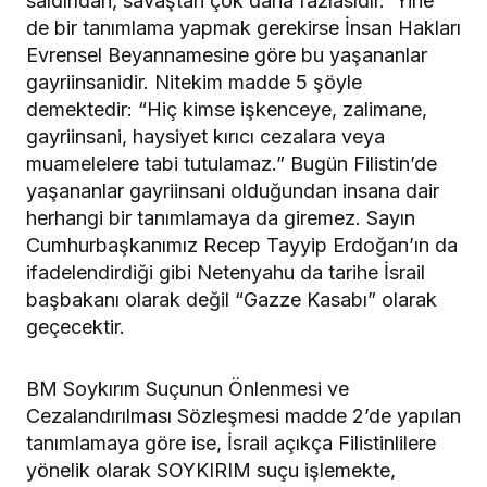
saldırıdan, savaştan çok daha fazlasıdır. Yine
de bir tanımlama yapmak gerekirse İnsan Hakları
Evrensel Beyannamesine göre bu yaşananlar
gayriinsanidir. Nitekim madde 5 şöyle
demektedir: “Hiç kimse işkenceye, zalimane,
gayriinsani, haysiyet kırıcı cezalara veya
muamelelere tabi tutulamaz.” Bugün Filistin’de
yaşananlar gayriinsani olduğundan insana dair
herhangi bir tanımlamaya da giremez. Sayın
Cumhurbaşkanımız Recep Tayyip Erdoğan’ın da
ifadelendirdiği gibi Netenyahu da tarihe İsrail
başbakanı olarak değil “Gazze Kasabı” olarak
geçecektir.
BM Soykırım Suçunun Önlenmesi ve
Cezalandırılması Sözleşmesi madde 2’de yapılan
tanımlamaya göre ise, İsrail açıkça Filistinlilere
yönelik olarak SOYKIRIM suçu işlemekte,