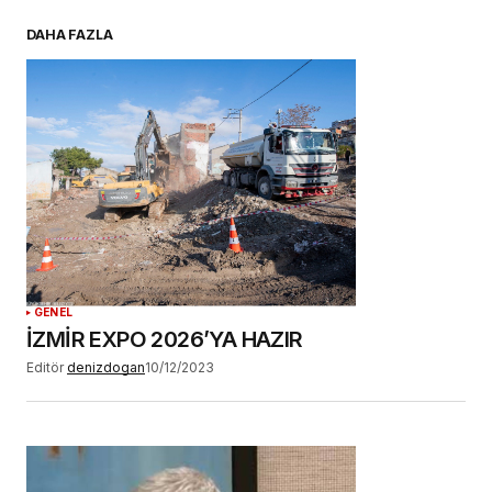
E-postanız
*
DAHA FAZLA
Daha sonraki yorumlarımda kullanılması için
adım, e-posta adresim ve site adresim bu
tarayıcıya kaydedilsin.
YORUM GÖNDER
GENEL
İZMİR EXPO 2026’YA HAZIR
Editör
denizdogan
10/12/2023