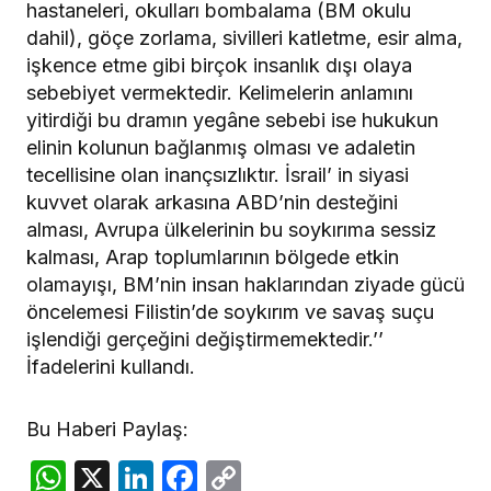
hastaneleri, okulları bombalama (BM okulu
dahil), göçe zorlama, sivilleri katletme, esir alma,
işkence etme gibi birçok insanlık dışı olaya
sebebiyet vermektedir. Kelimelerin anlamını
yitirdiği bu dramın yegâne sebebi ise hukukun
elinin kolunun bağlanmış olması ve adaletin
tecellisine olan inançsızlıktır. İsrail’ in siyasi
kuvvet olarak arkasına ABD’nin desteğini
alması, Avrupa ülkelerinin bu soykırıma sessiz
kalması, Arap toplumlarının bölgede etkin
olamayışı, BM’nin insan haklarından ziyade gücü
öncelemesi Filistin’de soykırım ve savaş suçu
işlendiği gerçeğini değiştirmemektedir.’’
İfadelerini kullandı.
Bu Haberi Paylaş:
WhatsApp
X
LinkedIn
Facebook
Copy