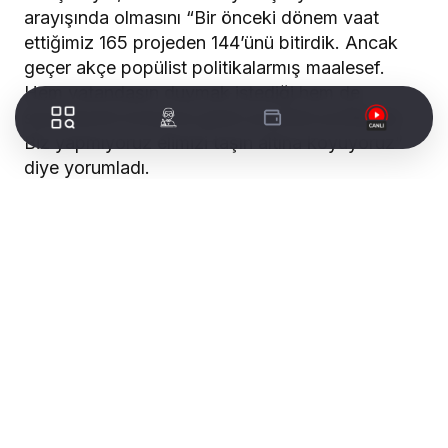
arayışında olmasını “Bir önceki dönem vaat
ettiğimiz 165 projeden 144’ünü bitirdik. Ancak
geçer akçe popülist politikalarmış maalesef.
Hem vatandaşın duymak istediği hem de
siyasetçinin kolayına gelen popülist politikalar.
Biz yapmıyoruz elimizi taşın altına koyuyoruz”
diye yorumladı.
WORLDTURK REKLAM ALANI
İzmir Büyükşehir Belediye Başkanı Tunç
Soyer’in yeniden aday yapılıp yapılmayacağı
tartışılıyor. Bir önceki seçimde 165 vaadin, zor
ve büyük yatırımı gerektiren 144’ünü
tamamlayan Soyer, şimdi bir 5 yıl daha istiyor.
Soyer’e adaylık konusunu sordum. “Bir şaibem,