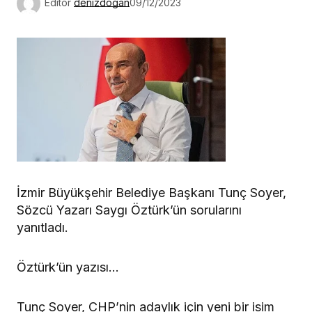
Editör
denizdogan
09/12/2023
İzmir Büyükşehir Belediye Başkanı Tunç Soyer,
Sözcü Yazarı Saygı Öztürk’ün sorularını
yanıtladı.
Öztürk’ün yazısı…
Tunç Soyer, CHP’nin adaylık için yeni bir isim