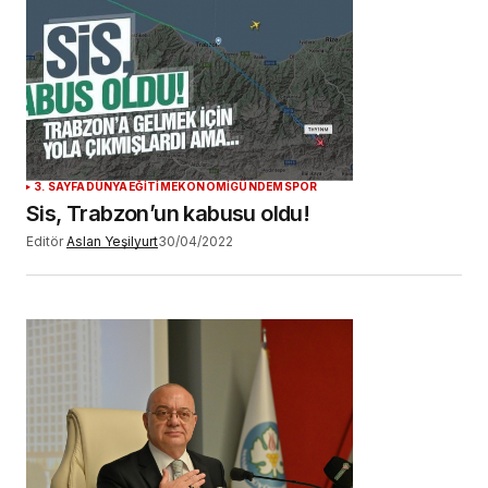
3. SAYFA
DÜNYA
EĞİTİM
EKONOMİ
GÜNDEM
SPOR
Sis, Trabzon’un kabusu oldu!
Editör
Aslan Yeşilyurt
30/04/2022