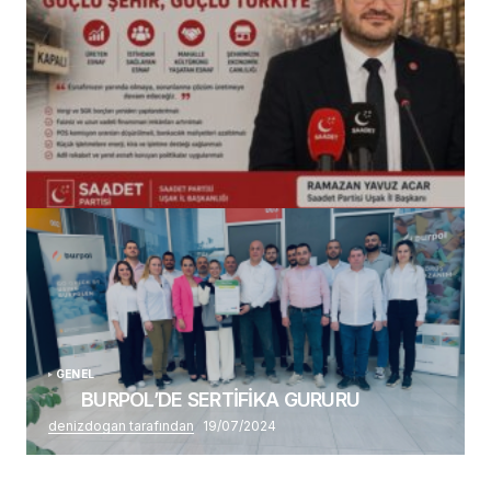
(başlıksız)
Alaattin Karahan tarafından
14/07/2026
GENEL
BURPOL’DE SERTİFİKA GURURU
denizdogan tarafından
19/07/2024