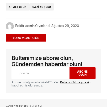
AHMET ÇELIK
GAZI KOŞUSU
Editör
admin
Yayınlandı
Ağustos 29, 2020
ADD A COMMENT
Bültenimize abone olun,
E-posta adresiniz yayınlanmayacak.
Gerekli
alanlar
*
ile işaretlenmişlerdir
Gündemden haberdar olun!
ABONE
OLUN
Yorum
*
Abone olduğunuzda WorldTürk'ün
Kullanıcı Sözleşmesi
ni
kabul etmiş olursunuz.
Sizin adınız
*
WORLDTURK REKLAM ALANI