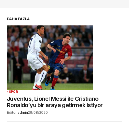
E-postanız
*
DAHA FAZLA
Daha sonraki yorumlarımda kullanılması için
adım, e-posta adresim ve site adresim bu
tarayıcıya kaydedilsin.
YORUM GÖNDER
SPOR
Juventus, Lionel Messi ile Cristiano
Ronaldo’yu bir araya getirmek istiyor
Editör
admin
29/08/2020