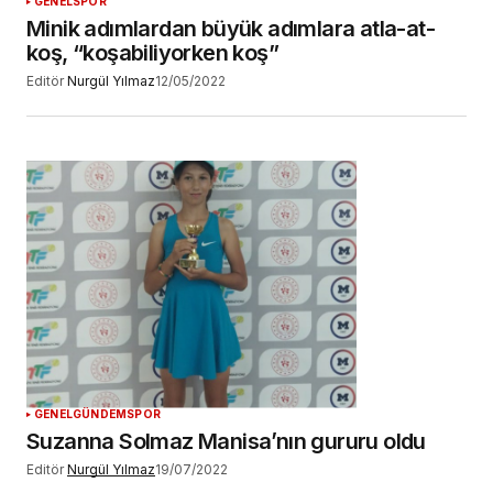
GENEL
SPOR
Minik adımlardan büyük adımlara atla-at-
koş, “koşabiliyorken koş”
Editör
Nurgül Yılmaz
12/05/2022
GENEL
GÜNDEM
SPOR
Suzanna Solmaz Manisa’nın gururu oldu
Editör
Nurgül Yılmaz
19/07/2022