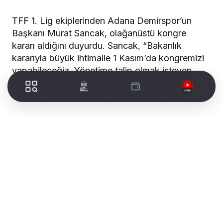
TFF 1. Lig ekiplerinden Adana Demirspor’un
Başkanı Murat Sancak, olağanüstü kongre
kararı aldığını duyurdu. Sancak, “Bakanlık
kararıyla büyük ihtimalle 1 Kasım’da kongremizi
yapabileceğiz. Yönetime talip olmak isteyen
buna göre hazırlığını yapsın. Amacım bizden
daha iyi yöneteceklerin önünü açmak” dedi.
4 Temmuz 2018 tarihinde olağanüstü kongrede
başkan seçilen Murat Sancak, sosyal medya
hesabından olağanüstü kongre talimatı verdiğini
bildirdi. Başkan Sancak’ın açıklamaları şu
şekilde:
“Çok değerli Adana Demirspor taraftarları; bazı
futbolcular için bu kalsın, bu gitsin söylemlerini