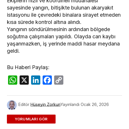
Ekiplerin hızlı ve koordineli müdahalesi
sayesinde yangın, bitişikte bulunan akaryakıt
istasyonu ile çevredeki binalara sirayet etmeden
kısa sürede kontrol altına alındı.
Yangının söndürülmesinin ardından bölgede
soğutma çalışmaları yapıldı. Olayda can kaybı
yaşanmazken, iş yerinde maddi hasar meydana
geldi.
Bu Haberi Paylaş:
WhatsApp
X
LinkedIn
Facebook
Copy
Link
Editör
Hüseyin Zorkun
Yayınlandı
Ocak 26, 2026
ADD A COMMENT