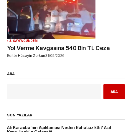
3. SAYFA
GÜNDEM
Yol Verme Kavgasına 540 Bin TL Ceza
Editör
Hüseyin Zorkun
31/05/2026
ARA
ARA
SON YAZILAR
Ali Karaoba’nın Açıklaması Neden Rahatsız Etti? Asıl
Konu Uşak’ın Geleceği