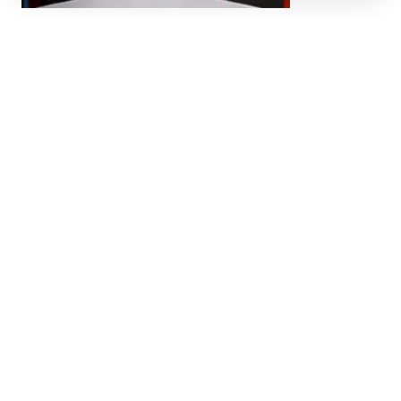
Anahtar Parti Tarım ve Gıda Güvenliği
Politikalarının hazırladığı lansmana katılan Genel
Başkan Yavuz Ağıralioğlu, “Bu memleketin
karnesine razı değiliz! Bu bizim kaderimiz
değildi; o yüzden çözeceğiz. Enflasyon, para
yediniz diye oldu. Faiz, hesapsız harcadınız diye
oldu. İşsizlik, doğru üretim bandını planlamadınız
diye oldu. Üniversitelerin canını çıkardınız diye
eğitimin kalitesi bozuldu. Siz sebep oldunuz, biz
düzelteceğiz. Liyakatle düzelteceğiz. Bize
dönüp diyorlar ki; Nasıl yapacaksınız?.. Sizin
yaptıklarınızı yapmayacağız düzelteceğiz. Sizin
yaptıklarınıza bakıp ne yapmayacağımıza karar
verip memleketi ayağa
kaldıracağız” diye konuştu.