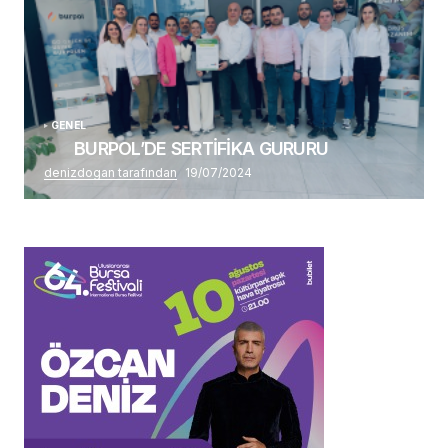
GENEL
BURPOL’DE SERTİFİKA GURURU
denizdogan tarafından
19/07/2024