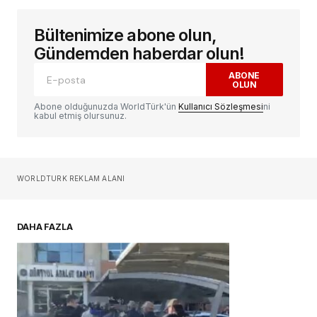
Bültenimize abone olun,
E-posta adresiniz yayınlanmayacak.
Gerekli
alanlar
*
ile işaretlenmişlerdir
Gündemden haberdar olun!
ABONE
OLUN
Yorum
*
Abone olduğunuzda WorldTürk'ün
Kullanıcı Sözleşmesi
ni
kabul etmiş olursunuz.
Sizin adınız
*
WORLDTURK REKLAM ALANI
E-postanız
*
DAHA FAZLA
Daha sonraki yorumlarımda kullanılması için
adım, e-posta adresim ve site adresim bu
tarayıcıya kaydedilsin.