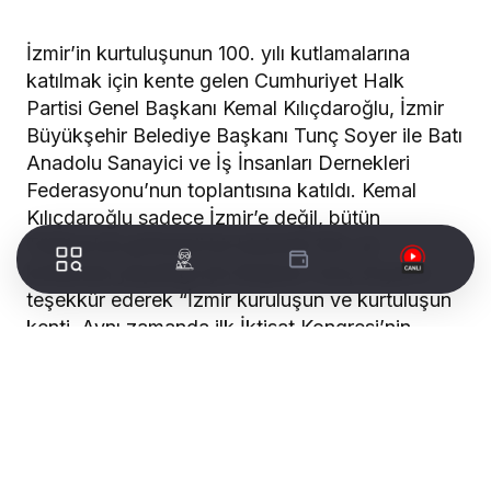
İzmir’in kurtuluşunun 100. yılı kutlamalarına
katılmak için kente gelen Cumhuriyet Halk
Partisi Genel Başkanı Kemal Kılıçdaroğlu, İzmir
Büyükşehir Belediye Başkanı Tunç Soyer ile Batı
Anadolu Sanayici ve İş İnsanları Dernekleri
Federasyonu’nun toplantısına katıldı. Kemal
Kılıçdaroğlu sadece İzmir’e değil, bütün
Türkiye’ye görkemli bir biçimde 100. yıl
kutlaması yaşattığı için Başkan Tunç Soyer’e
teşekkür ederek “İzmir kuruluşun ve kurtuluşun
kenti. Aynı zamanda ilk İktisat Kongresi’nin
toplandığı kent. Önümüzdeki yıl kongrenin 100.
yılında dünyanın en önemli iktisatçılarını İzmir’de
toplayacağız. O iktisatçılar sadece Türkiye’ye
değil, bütün dünyaya yeni bir vizyonu burada
çizecekler” dedi.