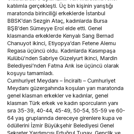
katılımla gerçekleşti. Üç bin kişinin yarıştığı
maratonda birinciliği erkeklerde İstanbul
BBSK’dan Sezgin Ataç, kadınlarda Bursa
BŞB’den Sümeyye Erol elde etti. Genel
klasmanda erkeklerde Kenyalı Sang Bernad
Charıuyot ikinci, Etiyopya’dan Fetene Alemu
Regasa üçüncü oldu. Kadınlarda Kasımpaşa
Kulübü’nden Sabriye Güzelyurt ikinci, Mardin
Belediyesi’nden Fatma Arık ise üçüncü olarak
koşuyu tamamladı.
Cumhuriyet Meydanı – İnciraltı – Cumhuriyet
Meydanı güzergahında koşulan yarı maratonda
genel klasman erkekler ve kadınlar, genel
klasman Türk erkek ve kadın sporcuların yanı
sıra 35-39, 40-44, 45-49, 50-54, 55-59 ve 60-
64 yaş gruplarında dereceye girenlere kupa ve
ödüllerini İzmir Büyükşehir Belediyesi Genel
Sekreter Yardımcısı Ertuğrul Tugay, Gençlik ve