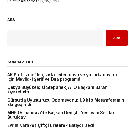
Editör
denizdogan
12/09/2022
ARA
ARA
SON YAZILAR
AK Parti İzmir’den, vefat eden dava ve yol arkadaşları
için Mevlid-i Şerif ve Dua programı!
Çekya Büyükelçisi Stepanek, ATO Başkanı Baran’ı
ziyaret etti
Gürsu’da Uyuşturucu Operasyonu: 1,9 kilo Metamfetamin
Ele geçirildi
MHP Osmangazi’de Başkan Değişti: Yeni isim Serdar
Burulday
Evrim Karakoz Çiftçi Üreterek Batıyor Dedi