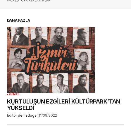
WORLDTURK REKLAM ALANI
E-postanız
*
DAHA FAZLA
Daha sonraki yorumlarımda kullanılması için
adım, e-posta adresim ve site adresim bu
tarayıcıya kaydedilsin.
YORUM GÖNDER
GENEL
KURTULUŞUN EZGİLERİ KÜLTÜRPARK’TAN
YÜKSELDİ
Editör
denizdogan
11/09/2022