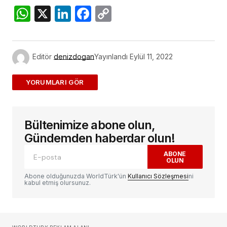
WhatsApp
X
LinkedIn
Facebook
Copy
Link
Editör
denizdogan
Yayınlandı
Eylül 11, 2022
ADD A COMMENT
Bültenimize abone olun,
E-posta adresiniz yayınlanmayacak.
Gerekli
alanlar
*
ile işaretlenmişlerdir
Gündemden haberdar olun!
ABONE
OLUN
Yorum
*
Abone olduğunuzda WorldTürk'ün
Kullanıcı Sözleşmesi
ni
kabul etmiş olursunuz.
Sizin adınız
*