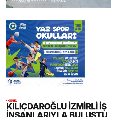
denizdogan tarafından
19/07/2024
GENEL
KILIÇDAROĞLU İZMİRLİ İŞ
İNSANLARIYLA BULUŞTU