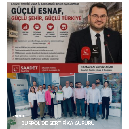
(başlıksız)
Alaattin Karahan tarafından
14/07/2026
GENEL
BURPOL’DE SERTİFİKA GURURU