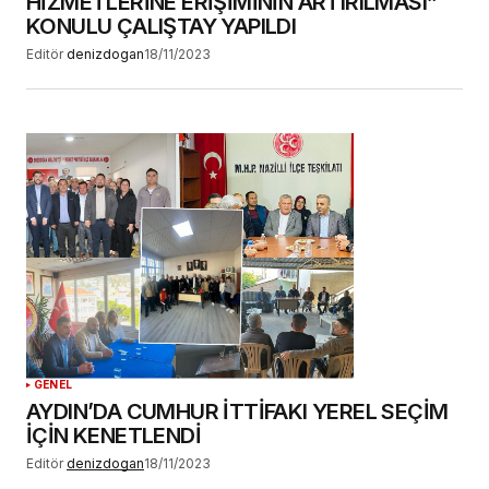
HİZMETLERİNE ERİŞİMİNİN ARTIRILMASI”
KONULU ÇALIŞTAY YAPILDI
Editör
denizdogan
18/11/2023
GENEL
AYDIN’DA CUMHUR İTTİFAKI YEREL SEÇİM
İÇİN KENETLENDİ
Editör
denizdogan
18/11/2023