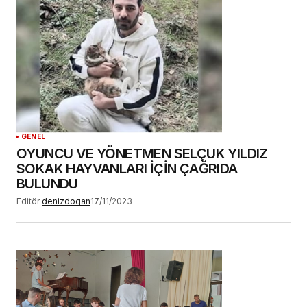
adım, e-posta adresim ve site adresim bu
tarayıcıya kaydedilsin.
YORUM GÖNDER
GENEL
OYUNCU VE YÖNETMEN SELÇUK YILDIZ
SOKAK HAYVANLARI İÇİN ÇAĞRIDA
BULUNDU
Editör
denizdogan
17/11/2023