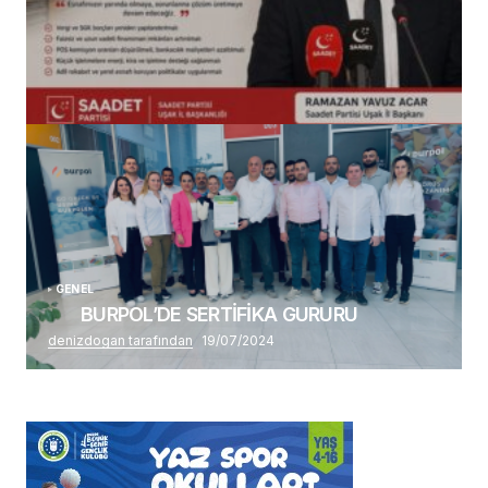
(başlıksız)
Alaattin Karahan tarafından
14/07/2026
GENEL
BURPOL’DE SERTİFİKA GURURU
denizdogan tarafından
19/07/2024