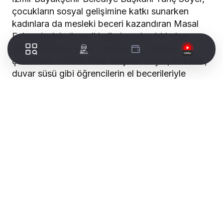
çocukların sosyal gelişimine katkı sunarken
kadınlara da mesleki beceri kazandıran Masal
Evi projesinin önemli halkalarından biri olan
Bayraklı Masal Evi’ni ziyaret etti. Burada
çocuklarla sohbet eden Başkan Soyer, kozalak,
duvar süsü gibi öğrencilerin el becerileriyle
kendisi için hazırladıkları hediyeleri görünce
duygu dolu anlar yaşadı.
Sonuna kadar yanınızdayız
Başkan Tunç Soyer, aynı yerleşkede yer alan ve
kadınlara mesleki beceri kazandırarak, iş
hayatına girmelerini sağlayan Meslek Edindirme
ve Beceri Kurs Merkezi’ni de ziyaret etti.
Çocukları Masal Evi’nde eğitim görürken
kurslara katılma imkanı bulan annelerle bir araya
gelen Başkan Soyer, “Masal Evlerinde bir