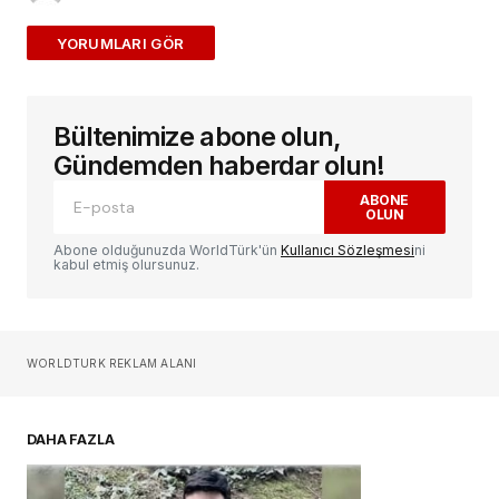
ADD A COMMENT
Bültenimize abone olun,
E-posta adresiniz yayınlanmayacak.
Gerekli
alanlar
*
ile işaretlenmişlerdir
Gündemden haberdar olun!
ABONE
OLUN
Yorum
*
Abone olduğunuzda WorldTürk'ün
Kullanıcı Sözleşmesi
ni
kabul etmiş olursunuz.
Sizin adınız
*
WORLDTURK REKLAM ALANI
E-postanız
*
DAHA FAZLA
Daha sonraki yorumlarımda kullanılması için