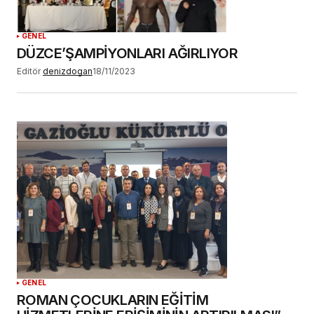
GENEL
DÜZCE’ŞAMPİYONLARI AĞIRLIYOR
Editör
denizdogan
18/11/2023
GENEL
ROMAN ÇOCUKLARIN EĞİTİM