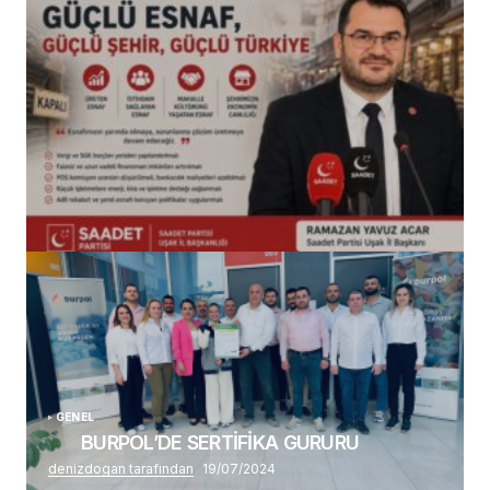
(başlıksız)
Alaattin Karahan tarafından
14/07/2026
GENEL
BURPOL’DE SERTİFİKA GURURU
denizdogan tarafından
19/07/2024