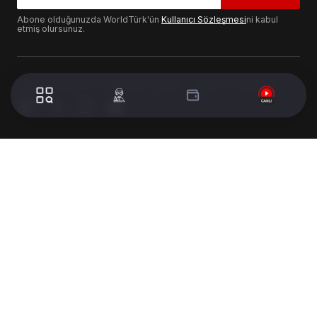
Abone olduğunuzda WorldTürk'ün
Kullanıcı Sözleşmesi
ni kabul
etmiş olursunuz.
© 2024 WorldTurk. Tüm Hakları Saklıdır. - Tasarım & Geliştirme :
Volion's